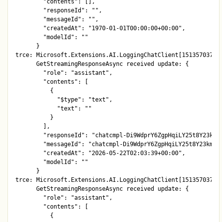
        "contents": [],

        "responseId": "",

        "messageId": "",

        "createdAt": "1970-01-01T00:00:00+00:00",

        "modelId": ""

      }

trce: Microsoft.Extensions.AI.LoggingChatClient[1513570378]

      GetStreamingResponseAsync received update: {

        "role": "assistant",

        "contents": [

          {

            "$type": "text",

            "text": ""

          }

        ],

        "responseId": "chatcmpl-Di9WdprY6ZgpHqiLY25t8Y23kmsR
        "messageId": "chatcmpl-Di9WdprY6ZgpHqiLY25t8Y23kmsRa
        "createdAt": "2026-05-22T02:03:39+00:00",

        "modelId": ""

      }

trce: Microsoft.Extensions.AI.LoggingChatClient[1513570378]

      GetStreamingResponseAsync received update: {

        "role": "assistant",

        "contents": [

          {
