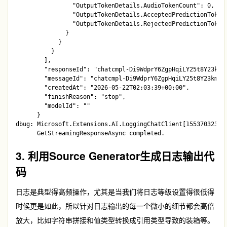
                "OutputTokenDetails.AudioTokenCount": 0,

                "OutputTokenDetails.AcceptedPredictionTokenC
                "OutputTokenDetails.RejectedPredictionTokenC
              }

            }

          }

        ],

        "responseId": "chatcmpl-Di9WdprY6ZgpHqiLY25t8Y23kmsR
        "messageId": "chatcmpl-Di9WdprY6ZgpHqiLY25t8Y23kmsRa
        "createdAt": "2026-05-22T02:03:39+00:00",

        "finishReason": "stop",

        "modelId": ""

      }

dbug: Microsoft.Extensions.AI.LoggingChatClient[1553703230]

3. 利用Source Generator生成日志输出代
码
日志是典型得高频操作，尤其是当我们将日志等级设置得很低得
时候更是如此，所以针对日志输出的每一个微小的细节都会高倍
放大，比如字符串拼接和值类型转换成引用类型导致的装箱等。