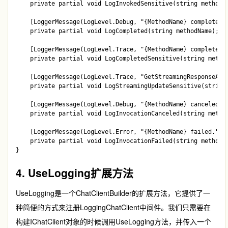
    private partial void LogInvokedSensitive(string methodNa
    [LoggerMessage(LogLevel.Debug, "{MethodName} completed."
    private partial void LogCompleted(string methodName);

    [LoggerMessage(LogLevel.Trace, "{MethodName} completed: 
    private partial void LogCompletedSensitive(string method
    [LoggerMessage(LogLevel.Trace, "GetStreamingResponseAsyn
    private partial void LogStreamingUpdateSensitive(string 
    [LoggerMessage(LogLevel.Debug, "{MethodName} canceled.")
    private partial void LogInvocationCanceled(string method
    [LoggerMessage(LogLevel.Error, "{MethodName} failed.")]

    private partial void LogInvocationFailed(string methodNa
4. UseLogging扩展方法
UseLogging
是一个
ChatClientBuilder
的扩展方法，它提供了一
种简便的方式来注册
LoggingChatClient
中间件。我们只需要在
构建
IChatClient
对象的时候调用
UseLogging
方法，并传入一个