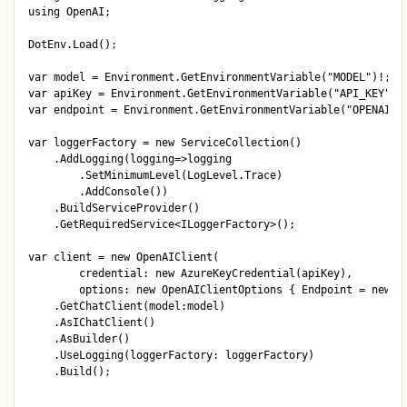
using OpenAI;

DotEnv.Load();

var model = Environment.GetEnvironmentVariable("MODEL")!;

var apiKey = Environment.GetEnvironmentVariable("API_KEY")!;
var endpoint = Environment.GetEnvironmentVariable("OPENAI_UR
var loggerFactory = new ServiceCollection()

    .AddLogging(logging=>logging

        .SetMinimumLevel(LogLevel.Trace)

        .AddConsole())

    .BuildServiceProvider()

    .GetRequiredService<ILoggerFactory>();

var client = new OpenAIClient(

        credential: new AzureKeyCredential(apiKey),

        options: new OpenAIClientOptions { Endpoint = new Ur
    .GetChatClient(model:model)

    .AsIChatClient()

    .AsBuilder()

    .UseLogging(loggerFactory: loggerFactory)

    .Build();
