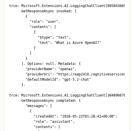
trce: Microsoft.Extensions.AI.LoggingChatClient[805843669]

      GetResponseAsync invoked: [

        {

          "role": "user",

          "contents": [

            {

              "$type": "text",

              "text": "What is Azure OpenAI?"

            }

          ]

        }

      ]. Options: null. Metadata: {

        "providerName": "openai",

        "providerUri": "https://eap2410.cognitiveservices.az
        "defaultModelId": "gpt-5.2-chat"

      }.

trce: Microsoft.Extensions.AI.LoggingChatClient[384896670]

      GetResponseAsync completed: {

        "messages": [

          {

            "createdAt": "2026-05-22T01:28:42+00:00",

            "role": "assistant",

            "contents": [
