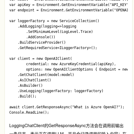
var apiKey = Environment.GetEnvironmentVariable("API_KEY")!;
var endpoint = Environment.GetEnvironmentVariable("OPENAI_UR
var loggerFactory = new ServiceCollection()

    .AddLogging(logging=>logging

        .SetMinimumLevel(LogLevel.Trace)

        .AddConsole())

    .BuildServiceProvider()

    .GetRequiredService<ILoggerFactory>();

var client = new OpenAIClient(

        credential: new AzureKeyCredential(apiKey),

        options: new OpenAIClientOptions { Endpoint = new Ur
    .GetChatClient(model:model)

    .AsIChatClient()

    .AsBuilder()

    .UseLogging(loggerFactory: loggerFactory)

    .Build();

await client.GetResponseAsync("What is Azure OpenAI?");

LoggingChatClient
的
GetResponseAsync
方法会在调用前输出
一条日志，表示正在调用LLM，并且会记录调用的输入内容；在