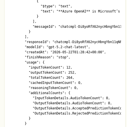
              {

                "$type": "text",

                "text": "**Azure OpenAI** is Microsoft’s cl
              }

            ],

            "messageId": "chatcmpl-Di8yoRfX62nycHbngYbn11qNF
          }

        ],

        "responseId": "chatcmpl-Di8yoRfX62nycHbngYbn11qNFWvJ
        "modelId": "gpt-5.2-chat-latest",

        "createdAt": "2026-05-22T01:28:42+00:00",

        "finishReason": "stop",

        "usage": {

          "inputTokenCount": 12,

          "outputTokenCount": 252,

          "totalTokenCount": 264,

          "cachedInputTokenCount": 0,

          "reasoningTokenCount": 0,

          "additionalCounts": {

            "InputTokenDetails.AudioTokenCount": 0,

            "OutputTokenDetails.AudioTokenCount": 0,

            "OutputTokenDetails.AcceptedPredictionTokenCount
            "OutputTokenDetails.RejectedPredictionTokenCount
          }

        }
