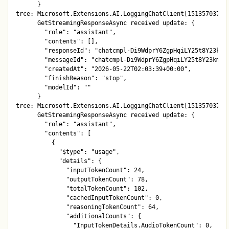
      }

trce: Microsoft.Extensions.AI.LoggingChatClient[1513570378]

      GetStreamingResponseAsync received update: {

        "role": "assistant",

        "contents": [],

        "responseId": "chatcmpl-Di9WdprY6ZgpHqiLY25t8Y23kmsR
        "messageId": "chatcmpl-Di9WdprY6ZgpHqiLY25t8Y23kmsRa
        "createdAt": "2026-05-22T02:03:39+00:00",

        "finishReason": "stop",

        "modelId": ""

      }

trce: Microsoft.Extensions.AI.LoggingChatClient[1513570378]

      GetStreamingResponseAsync received update: {

        "role": "assistant",

        "contents": [

          {

            "$type": "usage",

            "details": {

              "inputTokenCount": 24,

              "outputTokenCount": 78,

              "totalTokenCount": 102,

              "cachedInputTokenCount": 0,

              "reasoningTokenCount": 64,

              "additionalCounts": {

                "InputTokenDetails.AudioTokenCount": 0,
