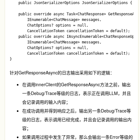
    public JsonSerializerOptions JsonSerializerOptions { get
    public override async Task<ChatResponse> GetResponseAsyn
        IEnumerable<ChatMessage> messages, 

        ChatOptions? options = null, 

        CancellationToken cancellationToken = default);

    public override async IAsyncEnumerable<ChatResponseUpdat
        IEnumerable<ChatMessage> messages, 

        ChatOptions? options = null, 

        CancellationToken cancellationToken = default);

针对
GetResponseAsync
的日志输出采用如下的逻辑：
在调用
innerClient
的
GetResponseAsync
方法之前，输出
一条
Debug/Trace
等级的日志，表示正在调用LLM，并且
会记录调用的输入内容；
在成功调用并得到响应之后，输出另一条
Debug/Trace
等
级的日志，表示调用已经完成，并且会记录调用的输出内
容；
如果调用过程中发生了异常，那么会输出一条
Error
等级的