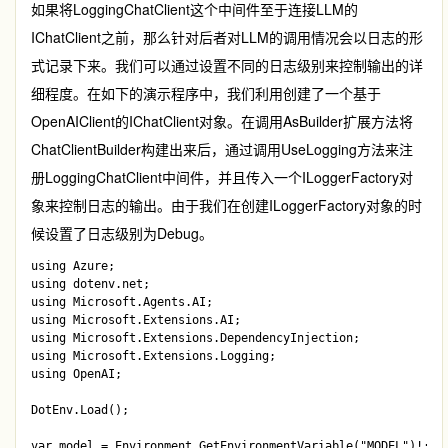
如果将
LoggingChatClient
这个中间件至于连接LLM的
IChatClient
之前，那么针对后者对LLM的调用情况会以日志的形
式记录下来。我们可以通过设置不同的日志级别来控制输出的详
细程度。在如下的演示程序中，我们利用创建了一个基于
OpenAIClient
的
IChatClient
对象。在调用
AsBuilder
扩展方法将
ChatClientBuilder
构建出来后，通过调用
UseLogging
方法来注
册
LoggingChatClient
中间件，并且传入一个
ILoggerFactory
对
象来控制日志的输出。由于我们在创建
ILoggerFactory
对象的时
候设置了日志级别为
Debug
。
using Azure;

using dotenv.net;

using Microsoft.Agents.AI;

using Microsoft.Extensions.AI;

using Microsoft.Extensions.DependencyInjection;

using Microsoft.Extensions.Logging;

using OpenAI;

DotEnv.Load();

var model = Environment.GetEnvironmentVariable("MODEL")!;
