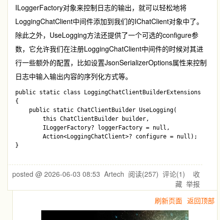
ILoggerFactory
对象来控制日志的输出，就可以轻松地将
LoggingChatClient
中间件添加到我们的
IChatClient
对象中了。
除此之外，
UseLogging
方法还提供了一个可选的
configure
参
数，它允许我们在注册
LoggingChatClient
中间件的时候对其进
行一些额外的配置，比如设置
JsonSerializerOptions
属性来控制
日志中输入输出内容的序列化方式等。
public static class LoggingChatClientBuilderExtensions

{

    public static ChatClientBuilder UseLogging(

        this ChatClientBuilder builder,

        ILoggerFactory? loggerFactory = null,

        Action<LoggingChatClient>? configure = null);

posted @
2026-06-03 08:53
Artech
阅读(
257
) 评论(
1
)
收
藏
举报
刷新页面
返回顶部