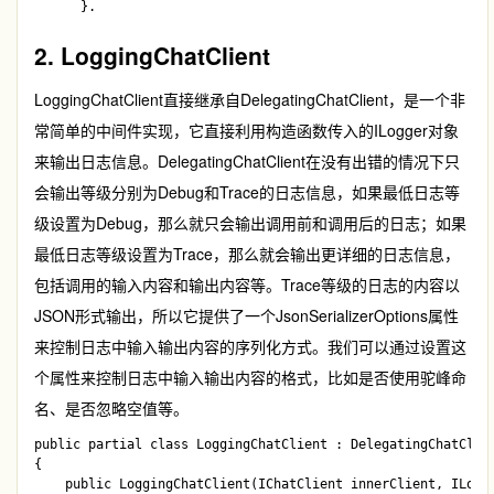
2. LoggingChatClient
LoggingChatClient
直接继承自
DelegatingChatClient
，是一个非
常简单的中间件实现，它直接利用构造函数传入的
ILogger
对象
来输出日志信息。
DelegatingChatClient
在没有出错的情况下只
会输出等级分别为
Debug
和
Trace
的日志信息，如果最低日志等
级设置为
Debug
，那么就只会输出调用前和调用后的日志；如果
最低日志等级设置为
Trace
，那么就会输出更详细的日志信息，
包括调用的输入内容和输出内容等。
Trace
等级的日志的内容以
JSON形式输出，所以它提供了一个
JsonSerializerOptions
属性
来控制日志中输入输出内容的序列化方式。我们可以通过设置这
个属性来控制日志中输入输出内容的格式，比如是否使用驼峰命
名、是否忽略空值等。
public partial class LoggingChatClient : DelegatingChatClien
{   

    public LoggingChatClient(IChatClient innerClient, ILogge