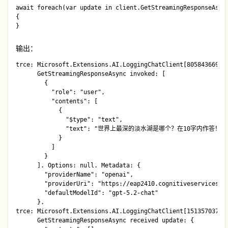
await foreach(var update in client.GetStreamingRespo
{    

输出：
trce: Microsoft.Extensions.AI.LoggingChatClient[805843669]

      GetStreamingResponseAsync invoked: [

        {

          "role": "user",

          "contents": [

            {

              "$type": "text",

              "text": "世界上最深的淡水湖是哪个？在10字内作答！"

            }

          ]

        }

      ]. Options: null. Metadata: {

        "providerName": "openai",

        "providerUri": "https://eap2410.cognitiveservices.az
        "defaultModelId": "gpt-5.2-chat"

      }.

trce: Microsoft.Extensions.AI.LoggingChatClient[1513570378]

      GetStreamingResponseAsync received update: {
