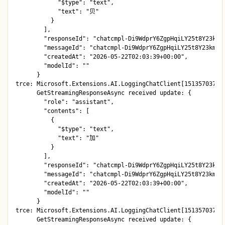
            "$type": "text",

            "text": "贝"

          }

        ],

        "responseId": "chatcmpl-Di9WdprY6ZgpHqiLY25t8Y23kmsR
        "messageId": "chatcmpl-Di9WdprY6ZgpHqiLY25t8Y23kmsRa
        "createdAt": "2026-05-22T02:03:39+00:00",

        "modelId": ""

      }

trce: Microsoft.Extensions.AI.LoggingChatClient[1513570378]

      GetStreamingResponseAsync received update: {

        "role": "assistant",

        "contents": [

          {

            "$type": "text",

            "text": "加"

          }

        ],

        "responseId": "chatcmpl-Di9WdprY6ZgpHqiLY25t8Y23kmsR
        "messageId": "chatcmpl-Di9WdprY6ZgpHqiLY25t8Y23kmsRa
        "createdAt": "2026-05-22T02:03:39+00:00",

        "modelId": ""

      }

trce: Microsoft.Extensions.AI.LoggingChatClient[1513570378]

      GetStreamingResponseAsync received update: {
