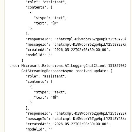
        "role": "assistant",

        "contents": [

          {

            "$type": "text",

            "text": "尔"

          }

        ],

        "responseId": "chatcmpl-Di9WdprY6ZgpHqiLY25t8Y23kmsR
        "messageId": "chatcmpl-Di9WdprY6ZgpHqiLY25t8Y23kmsRa
        "createdAt": "2026-05-22T02:03:39+00:00",

        "modelId": ""

      }

trce: Microsoft.Extensions.AI.LoggingChatClient[1513570378]

      GetStreamingResponseAsync received update: {

        "role": "assistant",

        "contents": [

          {

            "$type": "text",

            "text": "湖"

          }

        ],

        "responseId": "chatcmpl-Di9WdprY6ZgpHqiLY25t8Y23kmsR
        "messageId": "chatcmpl-Di9WdprY6ZgpHqiLY25t8Y23kmsRa
        "createdAt": "2026-05-22T02:03:39+00:00",

        "modelId": ""
