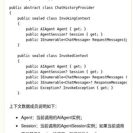
public abstract class ChatHistoryProvider

{

    public sealed class InvokingContext

    {

        public AIAgent Agent { get; }

        public AgentSession? Session { get; }

        public IEnumerable<ChatMessage> RequestMessages{get;
    }

    public sealed class InvokedContext

    {

        public AIAgent Agent { get; }

        public AgentSession? Session { get; }

        public IEnumerable<ChatMessage> RequestMessages { ge
        public IEnumerable<ChatMessage>? ResponseMessages { 
        public Exception? InvokeException { get; }

上下文数据成员说明如下：
Agent：当前调用的
AIAgent
实例；
Session：当前调用的
AgentSession
实例；如果当前调用