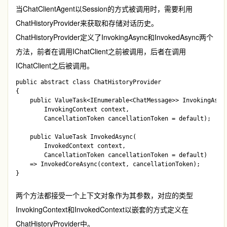
当
ChatClientAgent
以Session的方式被调用时，需要利用
ChatHistoryProvider
来获取和存储对话历史。
ChatHistoryProvider
定义了
InvokingAsync
和
InvokedAsync
两个
方法，前者在调用
IChatClient
之前被调用，后者在调用
IChatClient
之后被调用。
public abstract class ChatHistoryProvider

{    

    public ValueTask<IEnumerable<ChatMessage>> InvokingAsync
        InvokingContext context, 

        CancellationToken cancellationToken = default);

    public ValueTask InvokedAsync(

        InvokedContext context, 

        CancellationToken cancellationToken = default)

    => InvokedCoreAsync(context, cancellationToken);

两个方法都接受一个上下文对象作为其参数，对应的类型
InvokingContext
和
InvokedContext
以嵌套的方式定义在
ChatHistoryProvider
中。