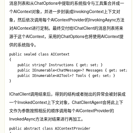
消息列表和从
ChatOptions
中提取的系统指令与工具集合并成一
个
AIContext
对象，并进一步封装成
InvokingContext
上下文对
象，然后依次调用每个
AIContextProvider
的
InvokingAsync
方法
对
AIContext
进行定制。最终交付给
IChatClient
的消息列表将来
源于这个
AIContext
，采用的
ChatOptions
也将使用
AIContext
提
供的系统指令。
public sealed class AIContext

{

    public string? Instructions { get; set; }

    public IEnumerable<ChatMessage>? Messages { get; set; }

    public IEnumerable<AITool>? Tools { get; set; }

IChatClient
调用结束后，得到的结构或者抛出的异常会被封装成
一个
InvokedContext
上下文对象，
ChatClientAgent
会将此上下
文作为参数按照相反的顺序调用每个
AIContextProvider
的
InvokedAsync
方法来对结果进行再加工。
public abstract class AIContextProvider
