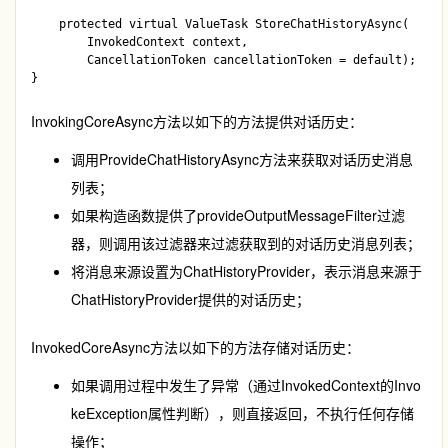
    protected virtual ValueTask StoreChatHistoryAsync(

        InvokedContext context, 

        CancellationToken cancellationToken = default);

InvokingCoreAsync
方法以如下的方法提供对话历史：
调用
ProvideChatHistoryAsync
方法来获取对话历史消息
列表；
如果构造函数提供了
provideOutputMessageFilter
过滤
器，则调用该过滤器来过滤获取到的对话历史消息列表；
将消息来源设置为
ChatHistoryProvider
，表示消息来源于
ChatHistoryProvider
提供的对话历史；
InvokedCoreAsync
方法以如下的方法存储对话历史：
如果调用过程中发生了异常（通过
InvokedContext
的
Invo
keException
属性判断），则直接返回，不执行任何存储
操作；