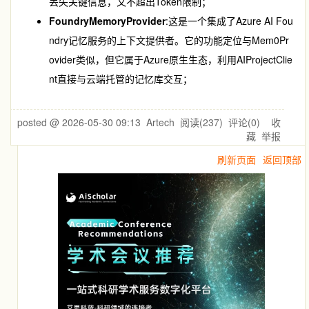
丢失关键信息，又不超出Token限制；
FoundryMemoryProvider
:这是一个集成了Azure AI Fou
ndry记忆服务的上下文提供者。它的功能定位与
Mem0Pr
ovider
类似，但它属于Azure原生生态，利用
AIProjectClie
nt
直接与云端托管的记忆库交互；
posted @
2026-05-30 09:13
Artech
阅读(
237
) 评论(
0
)
收
藏
举报
刷新页面
返回顶部