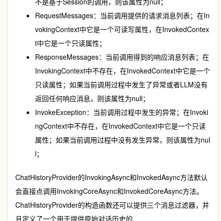
不是基于Session的调用，则该属性为null；
RequestMessages：当前调用提供的请求消息列表；在
In
vokingContext
中它是一个可读写属性，在
InvokedContex
t
中它是一个只读属性；
ResponseMessages：当前调用得到的响应消息列表；在
InvokingContext
中不存在，在
InvokedContext
中它是一个
只读属性；如果当前调用过程中发生了异常或者LLM没有
返回任何响应消息，则该属性为null；
InvokeException：当前调用过程中发生的异常；在
Invoki
ngContext
中不存在，在
InvokedContext
中它是一个只读
属性；如果当前调用过程中没有发生异常，则该属性为nul
l；
ChatHistoryProvider
的
InvokingAsync
和
InvokedAsync
方法默认
会直接点调用
InvokingCoreAsync
和
InvokedCoreAsync
方法。
ChatHistoryProvider
的构造函数还可以提供三个消息过滤器，并
且定义了一个用于提供原始对话历史的