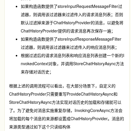
如果构造函数提供了
storeInputRequestMessageFilter
过
滤器，则调用该过滤器来过滤传入的请求消息列表；否则
默认过滤掉来源于
ChatHistoryProvider
的消息，以避免将
ChatHistoryProvider
提供的请求消息再次保存一遍；
如果构造函数提供了
storeInputResponseMessageFilter
过滤器，则调用该过滤器来过滤传入的响应消息列表；
根据过滤后的请求消息列表和响应消息列表创建一个新的
I
nvokedContext
对象，并调用
StoreChatHistoryAsync
方法
来存储对话历史；
根据上述的调用流程可以看出，在大部分场景下，自定义的
ChatHistoryProvider
只需要重写
ProvideChatHistoryAsync
和
StoreChatHistoryAsync
方法实现对话历史的加载和存储就可以
了。为了避免对消息实施重复存储，
InvokingCoreAsync
方法会
将加载的每个消息的来源都设置成
ChatHistoryProvider
。消息的
来源类型通过如下这个只读结构体