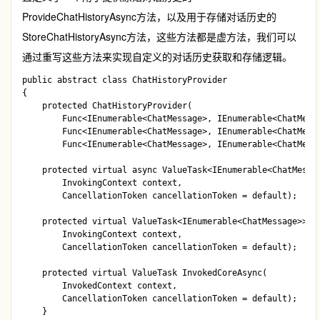
ProvideChatHistoryAsync
方法，以及用于存储对话历史的
StoreChatHistoryAsync
方法，这些方法都是虚方法，我们可以
通过重写这些方法来实现自定义的对话历史获取和存储逻辑。
public abstract class ChatHistoryProvider

{

    protected ChatHistoryProvider(

        Func<IEnumerable<ChatMessage>, IEnumerable<ChatMessa
        Func<IEnumerable<ChatMessage>, IEnumerable<ChatMessa
        Func<IEnumerable<ChatMessage>, IEnumerable<ChatMessa
    protected virtual async ValueTask<IEnumerable<ChatMessag
        InvokingContext context, 

        CancellationToken cancellationToken = default);

    protected virtual ValueTask<IEnumerable<ChatMessage>> Pr
        InvokingContext context, 

        CancellationToken cancellationToken = default);

    protected virtual ValueTask InvokedCoreAsync(

        InvokedContext context, 

        CancellationToken cancellationToken = default);

    }
