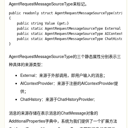
AgentRequestMessageSourceType
来标记。
public readonly struct AgentRequestMessageSourceType(string 
{	

    public string Value {get;}

    public static AgentRequestMessageSourceType External { g
    public static AgentRequestMessageSourceType AIContextPro
    public static AgentRequestMessageSourceType ChatHistory 
AgentRequestMessageSourceType
的三个静态属性分别表示三
种具体的来源类型：
External：来源于外部调用，即用户输入的消息；
AIContextProvider：来源于注册的
AIContextProvider
提
供；
ChatHistory：来源于
ChatHistoryProvider
;
消息的来源存储在表示消息的
ChatMessage
对象的
AdditionalProperties
字典中，系统为我们提供了一个扩展方法