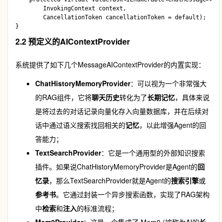
        InvokingContext context, 

        CancellationToken cancellationToken = default);

2.2 预定义的AIContextProvider
系统提供了如下几个
MessageAIContextProvider
的内置实现：
ChatHistoryMemoryProvider
：可以视为一个非常强大
的RAG组件，它将
聊天历史
转化为了
长期记忆
，具体来说
是将过去的对话记录向量化存入向量数据库，并在后续对
话中通过语义搜索找回相关的
记忆
，以此增强Agent的回
答能力；
TextSearchProvider
：它是一个通用型的外部知识搜索
插件。如果说
ChatHistoryMemoryProvider
是Agent的
回
忆录
，那么TextSearchProvider就是Agent的
搜索引擎
或
参考书
。它通过封装一个异步搜索函数，实现了RAG架构
中
检索
和
注入
的标准流程；
Mem0Provider
：这是一个集成了 Mem0 (被称为AI的
长