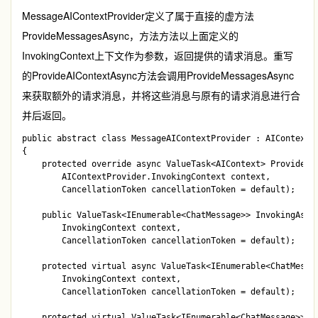
MessageAIContextProvider
定义了属于直接的虚方法
ProvideMessagesAsync
，方法方法以上面定义的
InvokingContext
上下文作为参数，返回提供的请求消息。重写
的
ProvideAIContextAsync
方法会调用
ProvideMessagesAsync
来获取额外的请求消息，并将这些消息与原有的请求消息进行合
并后返回。
public abstract class MessageAIContextProvider : AIContextPr
{    

    protected override async ValueTask<AIContext> ProvideAIC
        AIContextProvider.InvokingContext context, 

        CancellationToken cancellationToken = default);

    public ValueTask<IEnumerable<ChatMessage>> InvokingAsync
        InvokingContext context, 

        CancellationToken cancellationToken = default);

    protected virtual async ValueTask<IEnumerable<ChatMessag
        InvokingContext context, 

        CancellationToken cancellationToken = default);

    protected virtual ValueTask<IEnumerable<ChatMessage>> Pr