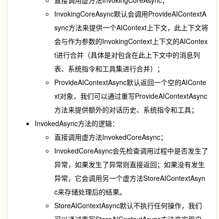
InvokingCoreAsync
默认会调用
ProvideAIContextA
sync
方法来提供一个
AIContext
上下文，此上下文将
会与作为参数的
InvokingContext
上下文的
AIContex
t
进行合并（具体是对包含在此上下文中的消息列
表、系统指令和工具集进行合并）；
ProvideAIContextAsync
默认返回一个空的
AIConte
xt
对象，我们可以通过重写
ProvideAIContextAsync
方法来提供额外的对话历史、系统指令和工具；
InvokedAsync
方法的逻辑：
直接调用虚方法
InvokedCoreAsync
；
InvokedCoreAsync
会先检查调用过程中是否发生了
异常，如果发生了异常则直接返回；如果没有发生
异常，它会调用另一个虚方法
StoreAIContextAsyn
c
来存储处理后的结果。
StoreAIContextAsync
默认不执行任何操作，我们
可以通过重写
StoreAIContextAsync
方法来实现自