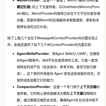
期记忆层
) 的上下文提供者。与
ChatHistoryMemoryProvi
der
相比，
Mem0Provider
的独特之处在于它不仅仅是存储
向量，而是利用Mem0的后端服务来智能提取、更新和关
联跨会话的记忆片段；
除了上面几个派生于
MessageAIContextProvider
的内置实现之
外，系统还提供了如下几个
AIContextProvider
的内置实现：
AgentSkillsProvider
：将Agent Skills引入MAF。在微软
的Agent框架中，Skill不仅仅是简单的工具，它是一套领
域特定的资产包（包含指令、参考文档、甚至可执行脚
本）。这个类的作用是向 Agent 宣告这些技能的存在，并
提供动态加载它们的能力;
CompactionProvider
：这是一个专门用于
上下文压缩
的
提供者。它的核心使命是解决大模型
上下文窗口
限制问
题，通过智能压缩历史消息，确保Agent在长对话中既不