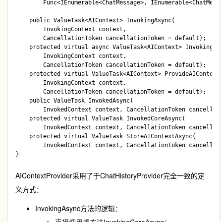
        Func<IEnumerable<ChatMessage>, IEnumerable<ChatMessa
    public ValueTask<AIContext> InvokingAsync(

        InvokingContext context, 

        CancellationToken cancellationToken = default);

    protected virtual async ValueTask<AIContext> InvokingCor
        InvokingContext context, 

        CancellationToken cancellationToken = default);

    protected virtual ValueTask<AIContext> ProvideAIContextA
        InvokingContext context, 

        CancellationToken cancellationToken = default);

    public ValueTask InvokedAsync(

        InvokedContext context, CancellationToken cancellati
    protected virtual ValueTask InvokedCoreAsync(

        InvokedContext context, CancellationToken cancellati
    protected virtual ValueTask StoreAIContextAsync(

        InvokedContext context, CancellationToken cancellati
AIContextProvider
采用了于
ChatHistoryProvider
完全一致的定
义方式：
InvokingAsync
方法的逻辑：
直接调用虚方法
InvokingCoreAsync
；