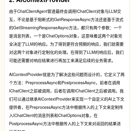
由于
ChatClientAgent
管道最终会调用
IChatClient
对象与LLM交
互，不论是基于阻断式的
GetResponseAsync
方法还是基于流式
的
GetStreamingResponseAsync
方法，都只有两个参数：一个
是消息列表，一个是
ChatOptions
对象，这意味着这两个对象完
全决定了LLM的响应。为了得到更符合预期的响应，我们就需要
对这两个对象进行定制化的处理。在得到了LLM的响应后，我们
可能还需要对响应结果进行再加工来满足后续的业务需求。
AIContextProvider
就是为了解决这些问题而设计的，它定义了两
个方法：
PreprocessAsync
和
PostprocessAsync
，前者在调用
IChatClient
之前被调用，后者在调用
IChatClient
之后被调用。我
们可以通过继承
AIContextProvider
来实现一个自定义的AI上下文
提供者，在
PreprocessAsync
方法中根据传入的上下文来定制传
入
IChatClient
的消息列表和
ChatOptions
对象，在
PostprocessAsync
方法中根据传入的上下文来对返回的结果进