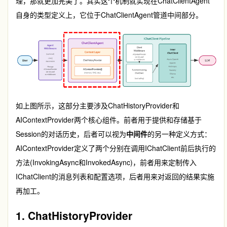
理，那就更加完美了。其实这个机制就实现在
ChatClientAgent
自身的类型定义上，它位于
ChatClientAgent
管道中间部分。
如上图所示，这部分主要涉及
ChatHistoryProvider
和
AIContextProvider
两个核心组件。前者用于提供和存储基于
Session的对话历史，后者可以视为
中间件
的另一种定义方式：
AIContextProvider
定义了两个分别在调用
IChatClient
前后执行的
方法(
InvokingAsync
和
InvokedAsync
)，前者用来定制传入
IChatClient
的消息列表和配置选项，后者用来对返回的结果实施
再加工。
1. ChatHistoryProvider