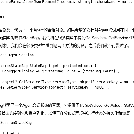
ponseFormatJson(JsonElement? schema, string? schemaName = null, 
on
抽象类，代表了一个Agent的会话对象。如果希望多次针对Agent的调用在同一个
ag
类型的属性
StateBag
。我们将在很多类型中看到
GetService
和
GetService<T
对象。我们会在很多类型中看到这两个方法的身影，之后我们就不再赘述了。
ass AgentSession

ssionStateBag StateBag { get; protected set; } 

 DebuggerDisplay => $"StateBag Count = {StateBag.Count}"; 

 object? GetService(Type serviceType, object? serviceKey = null)
e? GetService<TService>(object? serviceKey = null) ;

ag
代表了一个Agent会话状态的容器，它提供了
TryGetValue
、
GetValue
、
SetVa
现状态的序列化和反序列化，以便于在分布式环境中进行状态的持久化和恢复。
SessionStateBag

nt {get;} 
