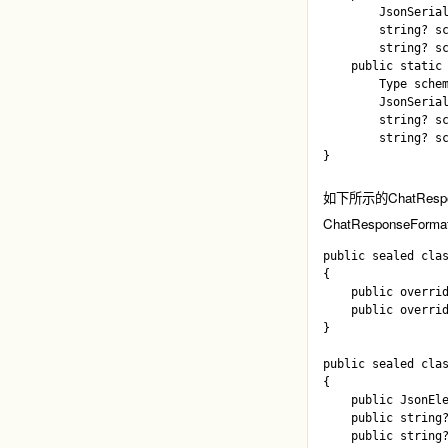
        JsonSerial
        string? sc
        string? sc
    public static 
        Type schem
        JsonSerial
        string? sc
        string? sc
如下所示的
ChatResp
ChatResponseForma
public sealed clas
{

    public overrid
    public overrid
}

public sealed clas
{

    public JsonEle
    public string?
    public string?