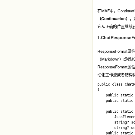
在MAF中，Contin
（Continuation）
，
它从正确的位置继续获取
1.ChatResponseF
ResponseFormat
属
（Markdown）或
ResponseFormat
属性
动化工作流或者结构
public class ChatR
{

    public static 
    public static 
    public static 
        JsonElemen
        string? sc
        string? sc
    public static 