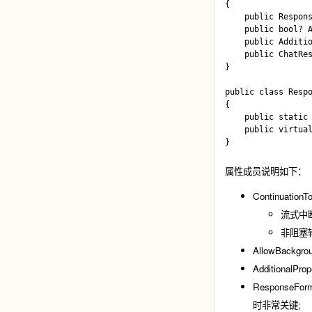
{    

    public Respons
    public bool? A
    public Additio
    public ChatRes
}

public class Respo
{    

    public static 
    public virtual
属性成员说明如下：
Continuat
流式中
非阻塞
AllowBa
Additiona
Respons
时非常关键;