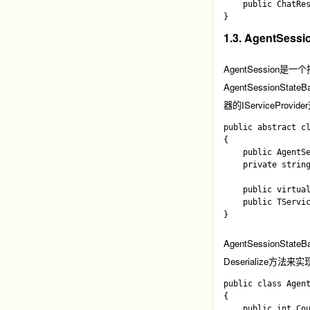
    public ChatRes
1.3. AgentSessi
AgentSession
是一个
AgentSessionStateB
器的
IServiceProvider
public abstract cl
{

    public AgentSe
    private string
    public virtual
    public TServic
AgentSessionStateB
Deserialize
方法来实
public class Agent
{

    public int Cou