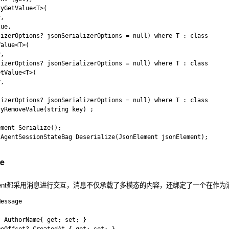
yGetValue<T>(

, 

ue, 

izerOptions? jsonSerializerOptions = null) where T : class

alue<T>(

, 

izerOptions? jsonSerializerOptions = null) where T : class

tValue<T>(

, 



izerOptions? jsonSerializerOptions = null) where T : class

yRemoveValue(string key) ;

ment Serialize();

AgentSessionStateBag Deserialize(JsonElement jsonElement);

ge
ent都采用消息进行交互，消息不仅承载了多模态的内容，还绑定了一个在作为
essage

 AuthorName{ get; set; }
