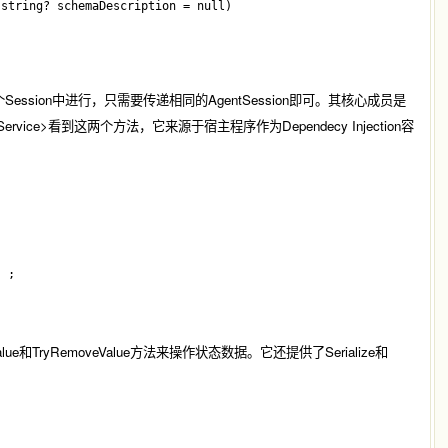
string? schemaDescription = null) 

Session中进行，只需要传递相同的
AgentSession
即可。其核心成员是
Service>
看到这两个方法，它来源于宿主程序作为Dependecy Injection容
 ;

lue
和
TryRemoveValue
方法来操作状态数据。它还提供了
Serialize
和