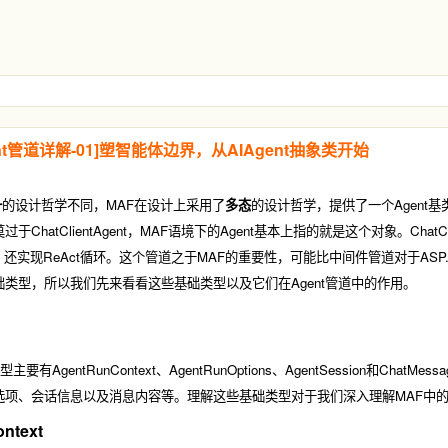
ent管道详解-01]塑智能体边界，从AIAgent抽象类开始
一
的设计哲学不同，MAF在设计上采用了
多态
的设计哲学，提供了一个Agent基
莫过于
ChatClientAgent
，MAF语境下的Agent基本上指的就是这个对象。
ChatC
还实现ReAct循环。这个管道之于MAF的重要性，可能比中间件管道对于ASP.NET
类型，所以我们先来看看这些基础类型以及它们在Agent管道中的作用。
类型主要有
AgentRunContext
、
AgentRunOptions
、
AgentSession
和
ChatMessa
项、会话信息以及消息内容等。理解这些基础类型对于我们深入理解MAF中的A
ontext