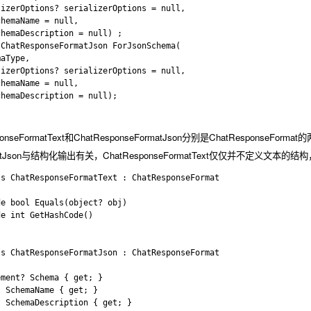
izerOptions? serializerOptions = null, 

hemaName = null, 

hemaDescription = null) ;

ChatResponseFormatJson ForJsonSchema(

aType, 

izerOptions? serializerOptions = null, 

hemaName = null, 

hemaDescription = null);

onseFormatText
和
ChatResponseFormatJson
分别是
ChatResponseFormat
的
tJson
与结构化输出有关，
ChatResponseFormatText
仅仅并不定义文本的结构
s ChatResponseFormatText : ChatResponseFormat

e bool Equals(object? obj) 

e int GetHashCode()  

s ChatResponseFormatJson : ChatResponseFormat

ment? Schema { get; }

 SchemaName { get; }

 SchemaDescription { get; }  
