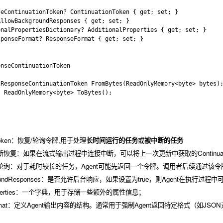
eContinuationToken? ContinuationToken { get; set; }

llowBackgroundResponses { get; set; }

nalPropertiesDictionary? AdditionalProperties { get; set; }

ponseFormat? ResponseFormat { get; set; }

nseContinuationToken

ResponseContinuationToken FromBytes(ReadOnlyMemory<byte> bytes);
 ReadOnlyMemory<byte> ToBytes();

ionToken：恢复/轮询令牌,用于处理
长时间运行的任务
或
被中断的任务
断恢复：如果在流式输出过程中连接中断，可以将上一次更新中获取的
Continua
轮询：对于耗时较长的任务，Agent可能先返回一个令牌。调用者后续通过该令
ckgroundResponses：是否允许后台响应，如果设置为true，则Agent
lProperties：一个字典，用于存储一些额外的属性信息；
eFormat：定义Agent输出内容的结构。通常用于强制Agent返回特定格式（如