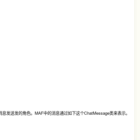
消息发送发的角色。MAF中的消息通过如下这个
ChatMessage
类来表示。