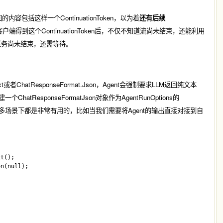
容包括这样一个ContinuationToken，以为着
还有后续
户端得到这个ContinuationToken后，不仅不知道流尚未结束，还能利用
定任务尚未结束，还需等待。
t
或者
ChatResponseFormat.Json
，Agent会强制要求LLM返回纯文本
建一个
ChatResponseFormatJson
对象作为
AgentRunOptions
的
出在很多场景下都是非常有用的，比如当我们需要将Agent的输出直接对接到自
t();

n(null); 
