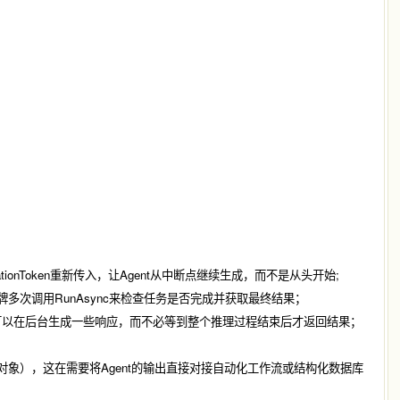
 

tionToken
重新传入，让Agent从中断点继续生成，而不是从头开始;
牌多次调用
RunAsync
来检查任务是否完成并获取最终结果；
在执行过程中可以在后台生成一些响应，而不必等到整个推理过程结束后才返回结果；
JSON对象），这在需要将Agent的输出直接对接自动化工作流或结构化数据库