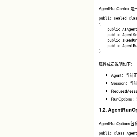
AgentRunContext
是
public sealed clas
{

    public AIAgent
    public AgentSe
    public IReadOn
    public AgentRu
属性成员说明如下：
Agent：当前
Session
RequestMe
RunOpti
1.2. AgentRunO
AgentRunOptions
包
public class Agent