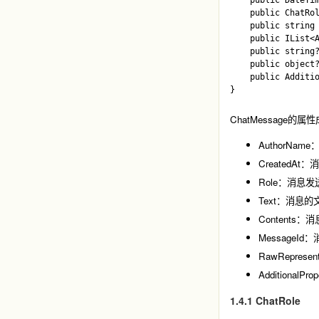
    public DateTim
    public ChatRol
    public string 
    public IList<A
    public string?
    public object?
    public Additio
ChatMessage
的属性
AuthorN
CreatedA
Role：消
Text：消息
Content
Message
RawRepr
Addition
1.4.1 ChatRole