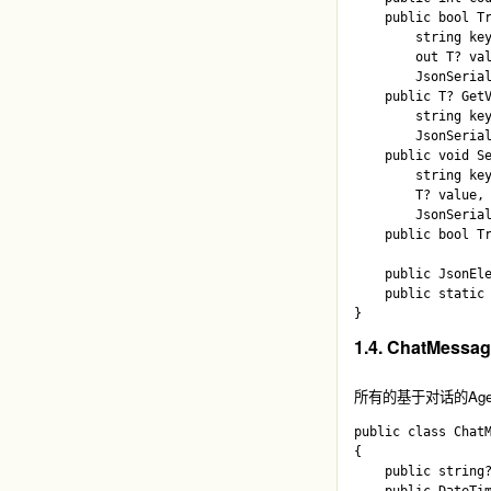
    public bool Tr
        string key
        out T? val
        JsonSerial
    public T? GetV
        string key
        JsonSerial
    public void Se
        string key
        T? value, 
        JsonSerial
    public bool Tr
    public JsonEle
    public static 
1.4. ChatMessa
所有的基于对话的Ag
public class ChatM
{

    public string?