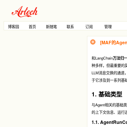
博客园
首页
新随笔
联系
订阅
管理
[MAF的Ag
和LangChain
万法归
种多样，但最重要的
LLM消息交换的通道，
于它涉及到一系列基础
1. 基础类型
与Agent相关的基础
的上下文信息、运行选
1.1. AgentRunC