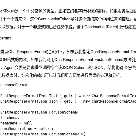
uationToken是一个十分常见的类型。正如它的名字所体现的那样，如果服务端返回的内
对于一个流来说，这个ContinuationToken是对这个流的某个中间位置的描述，客
数据。对于一个非流式的后台任务来说，这个ContinuationToken用于确
ormat
性类型
ChatResponseFormat
定义如下。如果我们指定
ChatResponseFormat.Tex
者JSON格式的内容。如果我们调用
ChatResponseFormat.ForJsonSchema
方法创
，Agent会强制要求模型返回符合该JSON Schema的JSON。结构化输
化数据库时，结构化的输出可以让我们更方便地进行后续的处理和分析。
esponseFormat

ChatResponseFormatText Text { get; } = new ChatResponseFormatTex
ChatResponseFormatJson Json { get; } = new ChatResponseFormatJso
ChatResponseFormatJson ForJsonSchema(

t schema, 

hemaName = null, 

hemaDescription = null) ;

ChatResponseFormatJson ForJsonSchema<T>(
