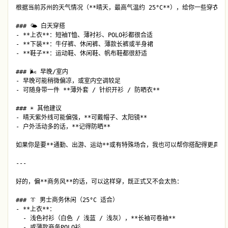
根据当前苏州的天气情况（**晴天，最高气温约 25°C**），给你一些穿衣建议
### 🌤 白天穿搭

- **上衣**：短袖T恤、薄衬衫、POLO衫都很合适  

- **下装**：牛仔裤、休闲裤、薄款长裤或半身裙  

- **鞋子**：运动鞋、休闲鞋、帆布鞋都很舒适

### 🌬 早晚/室内

- 早晚可能稍微偏凉，或室内空调较足  

- 可随身带一件 **薄外套 / 针织开衫 / 防晒衣**

### ☀️ 其他建议

- 晴天紫外线可能偏强，**可戴帽子、太阳镜**  

- 户外活动多的话，**记得防晒**

如果你是要**通勤、出游、运动**或有特殊场合，我也可以帮你搭配得更具体一
---

好的，偏**商务风**的话，可以这样穿，既正式又不会太热：

### 👔 男士商务休闲（25°C 适合）

- **上衣**：  

  - 浅色衬衫（白色 / 浅蓝 / 浅灰），**长袖可卷袖**  

  - 或薄款商务POLO衫  
