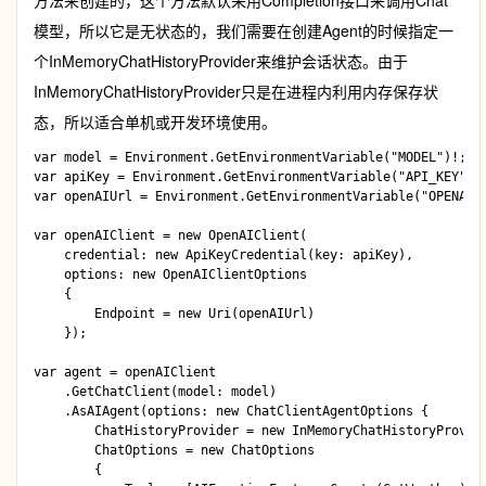
方法来创建的，这个方法默认采用Completion接口来调用Chat
模型，所以它是无状态的，我们需要在创建Agent的时候指定一
个
InMemoryChatHistoryProvider
来维护会话状态。由于
InMemoryChatHistoryProvider
只是在进程内利用内存保存状
态，所以适合单机或开发环境使用。
var model = Environment.GetEnvironmentVariable("MODEL")!;

var apiKey = Environment.GetEnvironmentVariable("API_KEY")!;
var openAIUrl = Environment.GetEnvironmentVariable("OPENAI_U
var openAIClient = new OpenAIClient(

    credential: new ApiKeyCredential(key: apiKey),

    options: new OpenAIClientOptions

    {

        Endpoint = new Uri(openAIUrl)

    });

var agent = openAIClient

    .GetChatClient(model: model)

    .AsAIAgent(options: new ChatClientAgentOptions { 

        ChatHistoryProvider = new InMemoryChatHistoryProvide
        ChatOptions = new ChatOptions

        {
