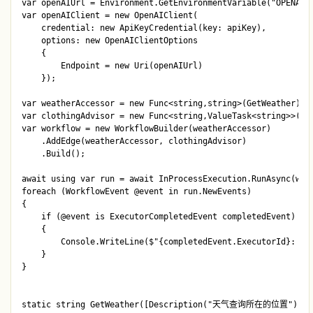
var openAIUrl = Environment.GetEnvironmentVariable("OPENAI_U
var openAIClient = new OpenAIClient(

    credential: new ApiKeyCredential(key: apiKey),

    options: new OpenAIClientOptions

    {

        Endpoint = new Uri(openAIUrl)

    });

var weatherAccessor = new Func<string,string>(GetWeather).Bi
var clothingAdvisor = new Func<string,ValueTask<string>>(Giv
var workflow = new WorkflowBuilder(weatherAccessor)

    .AddEdge(weatherAccessor, clothingAdvisor)

    .Build();

await using var run = await InProcessExecution.RunAsync(wor
foreach (WorkflowEvent @event in run.NewEvents)

{

    if (@event is ExecutorCompletedEvent completedEvent)

    {     

        Console.WriteLine($"{completedEvent.ExecutorId}: \n{
    }

}

static string GetWeather([Description("天气查询所在的位置")] 