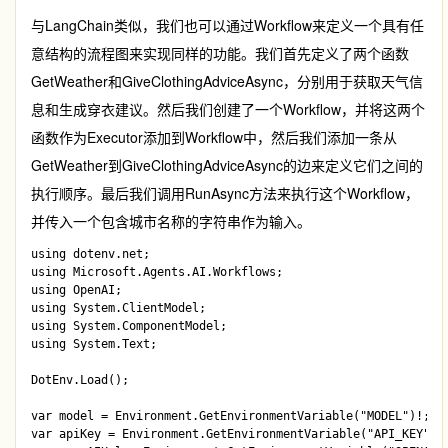
与LangChain类似，我们也可以通过
Workflow
来定义一个具有任
意结构的流程图来实现同样的功能。我们首先定义了两个函数
GetWeather
和
GiveClothingAdviceAsync
，分别用于获取天气信
息和生成穿衣建议。然后我们创建了一个
Workflow
，并将这两个
函数作为
Executor
添加到
Workflow
中，然后我们添加一条从
GetWeather
到
GiveClothingAdviceAsync
的边来定义它们之间的
执行顺序。最后我们调用
RunAsync
方法来执行这个
Workflow
，
并传入一个包含城市名称的字符串作为输入。
using dotenv.net;

using Microsoft.Agents.AI.Workflows;

using OpenAI;

using System.ClientModel;

using System.ComponentModel;

using System.Text;

DotEnv.Load();

var model = Environment.GetEnvironmentVariable("MODEL")!;

var apiKey = Environment.GetEnvironmentVariable("API_KEY")!;