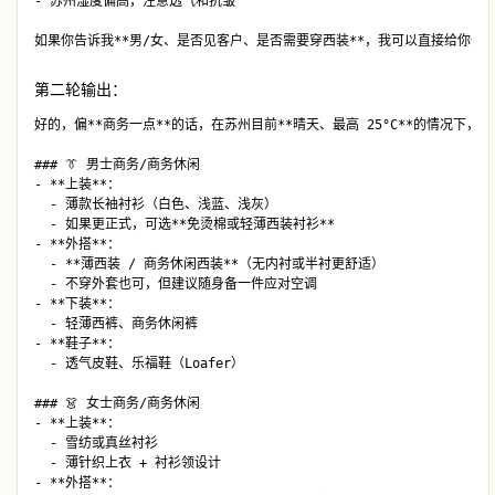
- 苏州湿度偏高，注意透气和抗皱

第二轮输出：
好的，偏**商务一点**的话，在苏州目前**晴天、最高 25°C**的情况下，
### 👔 男士商务/商务休闲

- **上装**：  

  - 薄款长袖衬衫（白色、浅蓝、浅灰）  

  - 如果更正式，可选**免烫棉或轻薄西装衬衫**

- **外搭**：  

  - **薄西装 / 商务休闲西装**（无内衬或半衬更舒适）  

  - 不穿外套也可，但建议随身备一件应对空调

- **下装**：  

  - 轻薄西裤、商务休闲裤

- **鞋子**：  

  - 透气皮鞋、乐福鞋（Loafer）

### 👗 女士商务/商务休闲

- **上装**：  

  - 雪纺或真丝衬衫  

  - 薄针织上衣 + 衬衫领设计

- **外搭**：  
