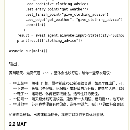
        .add_node(give_clothing_advice)

        .set_entry_point("get_weather")

        .set_finish_point("give_clothing_advice")

        .add_edge("get_weather", "give_clothing_advice")

        .compile()

       )

    result = await agent.ainvoke(input=State(city="Suzhou"))
    print(result["clothing_advice"])

输出：
苏州晴天、最高气温 25°C，整体会比较舒适，给你一些穿衣建议：

- **上装**：短袖 T 恤、薄衬衫或POLO衫都很合适；如果早晚出门，可以加
- **下装**：长裤（牛仔裤、休闲裤）或轻薄的九分裤；怕热的话也可以选择
- **鞋子**：运动鞋、休闲鞋都很舒适，透气性好的更佳。

- **防晒**：晴天紫外线可能较强，建议带**太阳镜、遮阳帽**，也可以涂点
- **其他**：苏州春季湿度有时偏高，选择**透气、吸汗**的面料会更舒服。
2.2 MAF