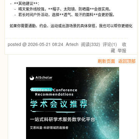
- **其他建议**：

  - 晴天紫外线较强，**帽子、太阳镜、防晒霜**会很实用。

  - 若长时间户外活动，选择**透气、吸汗的面料**会更舒服。

posted @
2026-05-21 08:24
Artech
阅读(
332
) 评论(
1
)
收
藏
举报
刷新页面
返回顶部