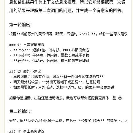
息和输出结果作为上下文信息来推理，所以它能够根据第一次调
用的结果来理解第二次调用的问题，并生成一个有意义的回答。
第一轮输出：
根据**当前苏州的天气情况（晴天，气温约 25°C）**，给你一些穿衣建议：

### 👕 日常穿搭建议

- **上衣**：短袖T恤、薄衬衫、POLO衫都很合适

- **下装**：牛仔裤、休闲裤、薄款长裤或半身裙

- **鞋子**：运动鞋、休闲鞋、透气的帆布鞋即可

### 🧥 额外小建议

- 早晚可能会稍微有点凉，可以**备一件薄外套或防晒衣**

- 晴天紫外线较强，**外出可戴帽子或墨镜**，注意防晒

- 如果需要长时间户外活动，选择**透气、吸汗的面料**会更舒适

第二轮输出：
好的，偏**商务/商务休闲**风格，在苏州 **25°C 晴天** 的情况下，可以
### 👔 男士商务建议
