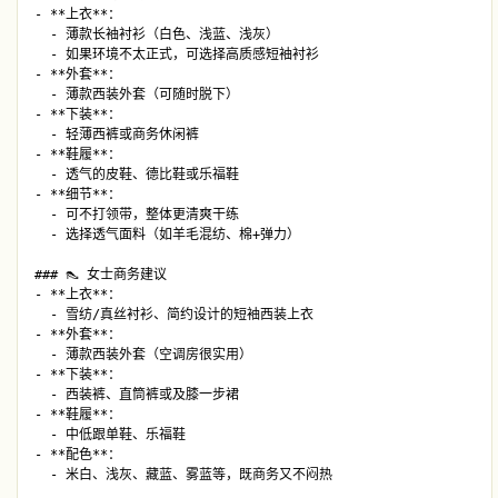
- **上衣**：

  - 薄款长袖衬衫（白色、浅蓝、浅灰）

  - 如果环境不太正式，可选择高质感短袖衬衫

- **外套**：

  - 薄款西装外套（可随时脱下）

- **下装**：

  - 轻薄西裤或商务休闲裤

- **鞋履**：

  - 透气的皮鞋、德比鞋或乐福鞋

- **细节**：

  - 可不打领带，整体更清爽干练

  - 选择透气面料（如羊毛混纺、棉+弹力）

### 👠 女士商务建议

- **上衣**：

  - 雪纺/真丝衬衫、简约设计的短袖西装上衣

- **外套**：

  - 薄款西装外套（空调房很实用）

- **下装**：

  - 西装裤、直筒裤或及膝一步裙

- **鞋履**：

  - 中低跟单鞋、乐福鞋

- **配色**：

  - 米白、浅灰、藏蓝、雾蓝等，既商务又不闷热
