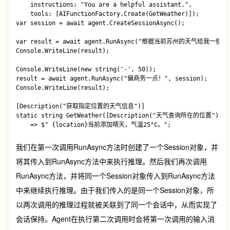
    instructions: "You are a helpful assistant.",

    tools: [AIFunctionFactory.Create(GetWeather)]);

var session = await agent.CreateSessionAsync();

var result = await agent.RunAsync("根据当前苏州的天气给我一些穿衣
Console.WriteLine(result);

Console.WriteLine(new string('-', 50));

result = await agent.RunAsync("偏商务一点！", session);

Console.WriteLine(result);

[Description("获取指定位置的天气信息")]

static string GetWeather([Description("天气查询所在的位置")] str
我们在第一次调用
RunAsync
方法时创建了一个
Session
对象，并
将其传入到
RunAsync
方法中来执行推理。然后我们再次调用
RunAsync
方法，并将同一个
Session
对象传入到
RunAsync
方法
中来继续执行推理。由于我们传入的是同一个
Session
对象，所
以两次调用的推理过程就被关联到了同一个会话中，从而实现了
会话保持。Agent在执行第二次调用时会将第一次调用的输入消