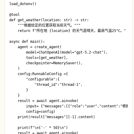
load_dotenv()

@tool

def get_weather(location: str) -> str:

    """根据给定的位置获取当前天气。"""

    return f"所在地 {location} 的天气是晴天，最高气温25°C。"

async def main():

    agent = create_agent(

        model=ChatOpenAI(model="gpt-5.2-chat"),

        tools=[get_weather],

        checkpointer=MemorySaver(),

    )

    config:RunnableConfig ={

        "configurable":{

            "thread_id":"thread-1",

        }

    }

    result = await agent.ainvoke(

        input= {"messages":[{"role":"user","content
        config=config)

    print(result["messages"][-1].content) 

    print(f"\n{'-' * 50}\n")    

    result = await agent.ainvoke(
