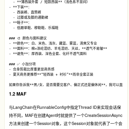
  - **薄西装外套 / 短款西装**（浅色系不显闷）

- **下装**：  

  - 西装裤、直筒裤  

  - 过膝或及膝的通勤裙

- **鞋子**：  

  - 低跟单鞋、穆勒鞋、乐福鞋

### 🎨 颜色与面料建议

- **颜色**：白、米色、浅灰、藏蓝、雾蓝，清爽又专业  

- **面料**：棉+涤纶混纺、羊毛混纺、天丝，**透气不易皱**

- **避免**：厚西装、深色全套、化纤不透气面料

### ✅ 小加分项

- 合身剪裁比厚重更显商务感  

- 夏天商务更推荐**“轻西装 + 衬衫”**而非全套正装

1.2 MAF
与LangChain在
RunnableConfig
中指定Thread ID来实现会话保
持不同，MAF在创建Agent时就提供了一个
CreateSessionAsync
方法来创建一个
Session
对象，这个
Session
对象就代表了一个会