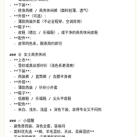
- **下装**：  

  - 修身西裤 / 商务休闲裤（面料轻薄、透气）  

- **外搭**（可选）：  

  - 薄款西装外套（不必全程穿，空调房用）  

- **鞋子**：  

  - 皮鞋（德比 / 乐福鞋），或干净的商务休闲皮鞋  

- **配件**：  

  - 皮带同色系，腕表简约即可

### 👗 女士商务休闲

- **上衣**：  

  - 雪纺或真丝感衬衫（浅色系更清爽）  

- **下装**：  

  - 西装裤 / 直筒裤 / 及膝半身裙  

- **外搭**：  

  - 薄款西装 / 针织小外套  

- **鞋子**：  

  - 低跟鞋 / 乐福鞋 / 尖头平底鞋  

- **配色**：  

  - 米白、浅灰、浅蓝 + 深色下装，显得专业又不闷热

### ✅ 小提醒

- 避免厚西装、深色全套，容易闷  

- 面料优先选 **棉、羊毛混纺、天丝、亚麻混纺**  
