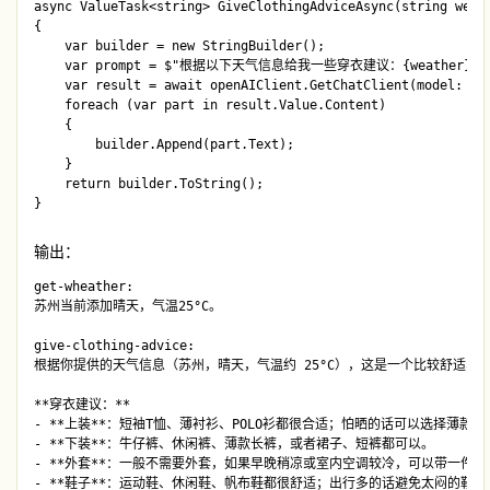
async ValueTask<string> GiveClothingAdviceAsync(string weath
{

    var builder = new StringBuilder();

    var prompt = $"根据以下天气信息给我一些穿衣建议：{weather}";

    var result = await openAIClient.GetChatClient(model: mod
    foreach (var part in result.Value.Content)

    {

        builder.Append(part.Text);

    }

    return builder.ToString();

输出：
get-wheather:

苏州当前添加晴天，气温25°C。

give-clothing-advice:

根据你提供的天气信息（苏州，晴天，气温约 25°C），这是一个比较舒适、
**穿衣建议：**

- **上装**：短袖T恤、薄衬衫、POLO衫都很合适；怕晒的话可以选择薄款长袖
- **下装**：牛仔裤、休闲裤、薄款长裤，或者裙子、短裤都可以。

- **外套**：一般不需要外套，如果早晚稍凉或室内空调较冷，可以带一件**
- **鞋子**：运动鞋、休闲鞋、帆布鞋都很舒适；出行多的话避免太闷的鞋。
