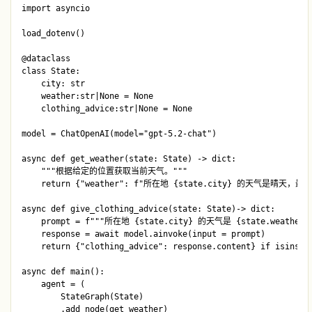
import asyncio

load_dotenv()

@dataclass

class State:

    city: str

    weather:str|None = None

    clothing_advice:str|None = None

model = ChatOpenAI(model="gpt-5.2-chat")

async def get_weather(state: State) -> dict:

    """根据给定的位置获取当前天气。"""

    return {"weather": f"所在地 {state.city} 的天气是晴天，最高
async def give_clothing_advice(state: State)-> dict:

    prompt = f"""所在地 {state.city} 的天气是 {state.weat
    response = await model.ainvoke(input = prompt)

    return {"clothing_advice": response.content} if isinstan
async def main():

    agent = (

        StateGraph(State)

        .add_node(get_weather)
