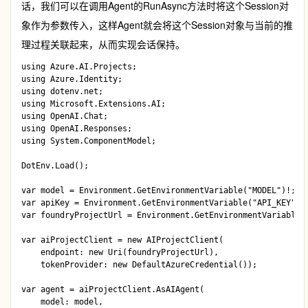
话，我们可以在调用Agent的
RunAsync
方法时将这个
Session
对
象作为参数传入，这样Agent就会将这个
Session
对象与当前的推
理过程关联起来，从而实现会话保持。
using Azure.AI.Projects;

using Azure.Identity;

using dotenv.net;

using Microsoft.Extensions.AI;

using OpenAI.Chat;

using OpenAI.Responses;

using System.ComponentModel;

DotEnv.Load();

var model = Environment.GetEnvironmentVariable("MODEL")!;

var apiKey = Environment.GetEnvironmentVariable("API_KEY")!;
var foundryProjectUrl = Environment.GetEnvironmentVariable("
var aiProjectClient = new AIProjectClient(

    endpoint: new Uri(foundryProjectUrl),

    tokenProvider: new DefaultAzureCredential());

var agent = aiProjectClient.AsAIAgent(

    model: model, 
