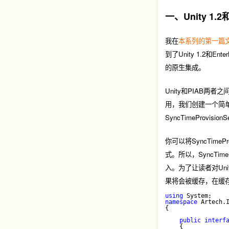
一、Unity 1.
我在
本系列的第一篇
到了Unity 1.2和E
的原生集成。
Unity和PIAB两者之间的集
用，我们创建一个简单的例子
SyncTimeProvis
你可以将SyncTime
式。所以，SyncTimeP
入。为了让读者对Un
果将会被缓存，在缓
using
 System;
namespace
 Artech.
{
public
interf
    {