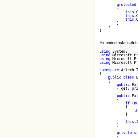
protected
        {
this
.
this
.
this
.
        }
    }
}
ExtendedInstanceInt
using
 System;
using
 Microsoft.P
using
 Microsoft.P
using
 Microsoft.P
namespace
 Artech.
{
public
class
 
    {
public
 Ex
        { get; 
pr
public
 Ex
        {
if
 (
n
            {
t
            }
this
.
        }
private
s
        {