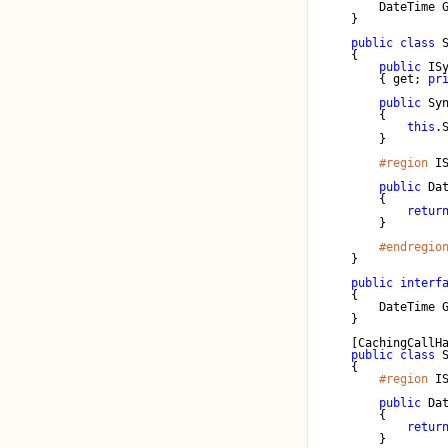
        DateTime 
    }
public
class
 
    {
public
 IS
        { get; 
pr
public
 Sy
        {
this
.
        }
#region
 I
public
 Da
        {
retur
        }
#endregio
    }

public
interf
    {
        DateTime 
    }
    [CachingCallH
public
class
 
    {
#region
 I
public
 Da
        {
retur
        }