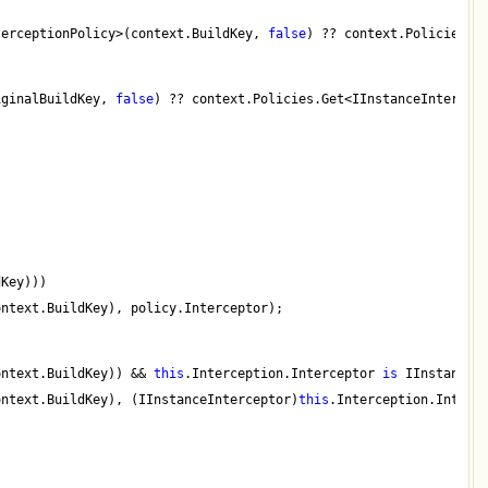
terceptionPolicy>(context.BuildKey, 
false
) ?? context.Policies.G
iginalBuildKey, 
false
) ?? context.Policies.Get<IInstanceIntercep
dKey)))
ontext.BuildKey), policy.Interceptor);
ontext.BuildKey)) && 
this
.Interception.Interceptor 
is
 IInstanceI
ontext.BuildKey), (IInstanceInterceptor)
this
.Interception.Interc