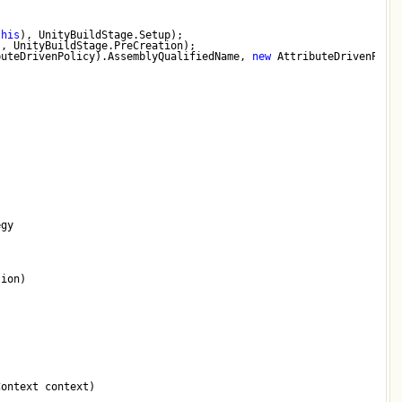
this
), UnityBuildStage.Setup);
), UnityBuildStage.PreCreation);
buteDrivenPolicy).AssemblyQualifiedName, 
new
 AttributeDrivenPoli
egy
tion)
Context context)