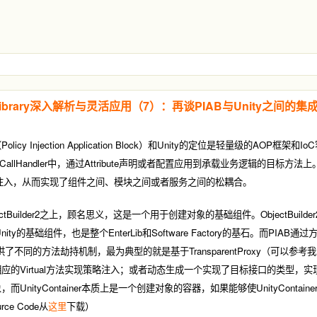
se Library深入解析与灵活应用（7）：再谈PIAB与Unity之间的集
（Policy Injection Application Block）和Unity的定位是轻量级的AOP框
CallHandler中，通过Attribute声明或者配置应用到承载业务逻辑的目标方法上。
注入，从而实现了组件之间、模块之间或者服务之间的松耦合。
jectBuilder2之上，顾名思义，这是一个用于创建对象的基础组件。ObjectBuil
y的基础组件，也是整个EnterLib和Software Factory的基石。而PIAB通过方法调
IAB提供了不同的方法劫持机制，最为典型的就是基于TransparentProxy（可以参考
de掉相应的Virtual方法实现策略注入；或者动态生成一个实现了目标接口的类
e）对象，而UnityContainer本质上是一个创建对象的容器，如果能够使UnityConta
ce Code从
这里
下载）