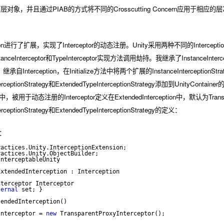
r创建下层对象，并且通过PIAB的方式将不同的Crosscutting Concern应用于相
n进行了扩展，实现了Interceptor的动态注册。Unity采用两种不同的InterceptionStrategy：
Interceptor和TypeInterceptor实现方法调用劫持。我继承了InstanceIntercepti
自Interception，在Initialize方法中将两个扩展的InstanceInterceptionStrate
nterceptionStrategy和ExtendedTypeInterceptionStrategy添加到UnityCon
tion中，被用于动态注册的Interceptor定义在ExtendedInterception中，默认为Transpar
terceptionStrategy和ExtendedTypeInterceptionStrategy的定义：
n：
ractices.Unity.InterceptionExtension;
ractices.Unity.ObjectBuilder;
InterceptableUnity
ExtendedInterception : Interception
nterceptor Interceptor
ternal
 set; }
tendedInterception()
Interceptor = 
new
 TransparentProxyInterceptor();