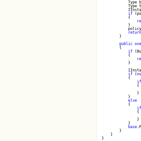
            Type 
            Type 
            IInst
if
 (p
            {
r
            }
            polic
retur
        }
public
ov
        {
if
 (B
            {
r
            }
            IInst
if
 (
n
            {
i
                {
                }
            }
else
            {

i
                {
                }
            }
base
.
        }
    }
}