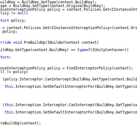
buildKey = BuildKey.GetType(context.BuildKey);
type = BuildKey.GetType(context.OriginalBuildKey);
anceInterceptionPolicy policy = context.Policies.Get<IInstanceIn
olicy != 
null
)
eturn
 policy;
y = context.Policies.Get<IInstanceInterceptionPolicy>(context.Or
n
 policy;
erride
void
 PreBuildUp(IBuilderContext context)
uildKey.GetType(context.BuildKey) == 
typeof
(IUnityContainer))
eturn
;
anceInterceptionPolicy policy = FindInterceptorPolicy(context);
ull
 != policy)
f
 (policy.Interceptor.CanIntercept(BuildKey.GetType(context.Buil
this
.Interception.SetDefaultInterceptorFor(BuildKey.GetType(c
f
 (
this
.Interception.Interceptor.CanIntercept(BuildKey.GetType(c
this
.Interception.SetDefaultInterceptorFor(BuildKey.GetType(c
PreBuildUp(context);