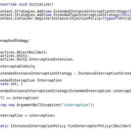
override
void
 Initialize()
Context.Strategies.Add(
new
 ExtendedInstanceInterceptionStrategy(
Context.Strategies.Add(
new
 ExtendedTypeInterceptionStrategy(
this
Context.Container.RegisterInstance<InjectionPolicy>(
typeof
(Attri
erceptionStrategy：
ractices.ObjectBuilder2;
ractices.Unity;
ractices.Unity.InterceptionExtension;
InterceptableUnity
ExtendedInstanceInterceptionStrategy : InstanceInterceptionStrat
tendedInterception Interception
ivate
 set; }
tendedInstanceInterceptionStrategy(ExtendedInterception intercep
ull
 == interception)
hrow
new
 ArgumentNullException(
"interception"
);
Interception = interception;
tatic
 IInstanceInterceptionPolicy FindInterceptorPolicy(IBuilder