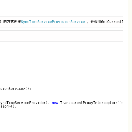
）的方式创建
SyncTimeServiceProvisionService 
，并调用GetCurrentTim
isionService>();
SyncTimeServiceProvider), 
new
 TransparentProxyInterceptor());
ision>();