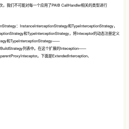
应的层次，我们不可能对每一个应用了PAIB CallHandler相关的类型进行
InstanceInterceptionStrategy和TypeInterceptionStrategy，
onStrategy和TypeInterceptionStrategy，将Inteceptor的动态注册定义
gy和TypeInterceptionStrategy——
tainer的BuildStrategy列表中。在这个扩展的Inteception——
entProxyInteceptor。下面是ExtendedInterception、