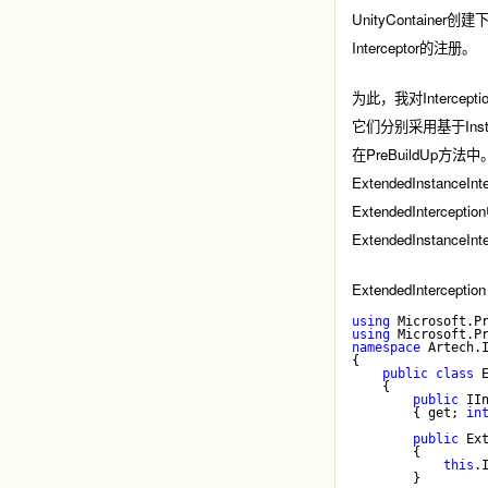
UnityContaine
Interceptor的注册。
为此，我对Interceptio
它们分别采用基于Instance
在PreBuildUp方法中。继承
ExtendedInstanceI
ExtendedIntercep
ExtendedInstanceIn
ExtendedInterceptio
using
 Microsoft.P
using
 Microsoft.P
namespace
 Artech.
{
public
class
 
    {
public
 II
        { get; 
in
public
 Ex
        {
this
.
        }