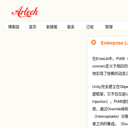
博客园
首页
新随笔
联系
订阅
管理
Enterpri
在EnteLib中，PIAB
concern定义于相应的
地实现了依赖的动态
Unity完全建立在Ob
建框架，它不仅仅是Unit
Injection）。P
类，通过Overri
（Interceptabl
者之间的集成。（Sour