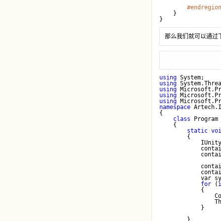
#endregio
    }

那么我们就可以通过下面
using
 System;
using
 System.Thre
using
 Microsoft.P
using
 Microsoft.P
using
 Microsoft.P
namespace
 Artech.
{
class
 Program
    {
static
vo
        {
            IUnit
            conta
            conta
            conta
            conta
            var s
for
 (
            {
                C
                T
            }
        }