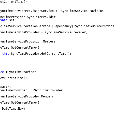
GetCurrentTime();
SyncTimeServiceProvisionService : ISyncTimeServiceProvision
yncTimeProvider SyncTimeProvider
ivate
 set; }
ncTimeServiceProvisionService([Dependency]ISyncTimeServiceProvid
SyncTimeServiceProvider = syncTimeServiceProvider;
SyncTimeServiceProvision Members
teTime GetCurrentTime()
n
this
.SyncTimeProvider.GetCurrentTime();
n
ace
 ISyncTimeProvider
GetCurrentTime();
andler]
SyncTimeProvider : ISyncTimeProvider
SyncTimeServiceProvider Members
teTime GetCurrentTime()
n
 DateTime.Now;