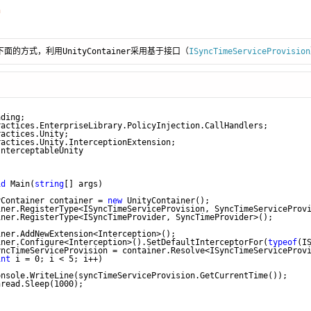
n
的方式，利用UnityContainer采用基于接口（
ISyncTimeServiceProvision
ading;
ractices.EnterpriseLibrary.PolicyInjection.CallHandlers;
ractices.Unity;
ractices.Unity.InterceptionExtension;
InterceptableUnity
id
 Main(
string
[] args)
yContainer container = 
new
 UnityContainer();
iner.RegisterType<ISyncTimeServiceProvision, SyncTimeServiceProv
iner.RegisterType<ISyncTimeProvider, SyncTimeProvider>();
iner.AddNewExtension<Interception>();
iner.Configure<Interception>().SetDefaultInterceptorFor(
typeof
(I
yncTimeServiceProvision = container.Resolve<ISyncTimeServiceProv
int
 i = 0; i < 5; i++)
onsole.WriteLine(syncTimeServiceProvision.GetCurrentTime());
hread.Sleep(1000);