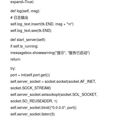
expand=True)
def log(self, msg):
# 日志输出
self.log_text.insert(tk.END, msg + "\n")
self.log_text.see(tk.END)
def start_server(self):
if self.is_running:
messagebox.showwarning("提示", "服务已启动")
return
try:
port = int(self.port.get())
self.server_socket = socket.socket(socket.AF_INET,
socket.SOCK_STREAM)
self.server_socket.setsockopt(socket.SOL_SOCKET,
socket.SO_REUSEADDR, 1)
self.server_socket.bind(("0.0.0.0", port))
self.server_socket.listen(5)