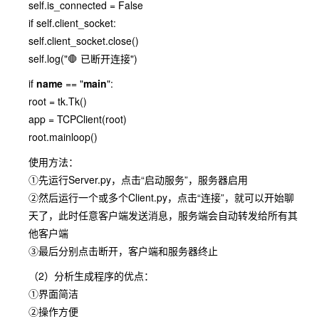
self.is_connected = False
if self.client_socket:
self.client_socket.close()
self.log("🛑 已断开连接")
if
name
== "
main
":
root = tk.Tk()
app = TCPClient(root)
root.mainloop()
使用方法：
①先运行Server.py，点击“启动服务”，服务器启用
②然后运行一个或多个Client.py，点击“连接”，就可以开始聊
天了，此时任意客户端发送消息，服务端会自动转发给所有其
他客户端
③最后分别点击断开，客户端和服务器终止
（2）分析生成程序的优点：
①界面简洁
②操作方便