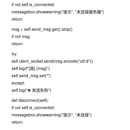
if not self.is_connected:
messagebox.showwarning("提示", "未连接服务器")
return
msg = self.send_msg.get().strip()
if not msg:
return
try:
self.client_socket.send(msg.encode("utf-8"))
self.log(f"[我] {msg}")
self.send_msg.set("")
except:
self.log("❌ 发送失败")
def disconnect(self):
if not self.is_connected:
messagebox.showwarning("提示", "未连接")
return