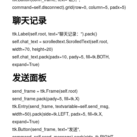
command=self.disconnect).grid(row=0, column=5, padx=5)
聊天记录
ttk.Label(self.root, text="聊天记录：").pack()
self.chat_text = scrolledtext.ScrolledText(self.root,
width=70, height=20)
self.chat_text.pack(padx=10, pady=5, fill=tk.BOTH,
expand=True)
发送面板
send_frame = ttk.Frame(self.root)
send_frame.pack(pady=5, fill=tk.X)
ttk.Entry(send_frame, textvariable=self.send_msg,
width=50).pack(side=tk.LEFT, padx=5, fill=tk.X,
expand=True)
ttk.Button(send_frame, text="发送",
command=self.send_message).pack(side=tk.RIGHT,