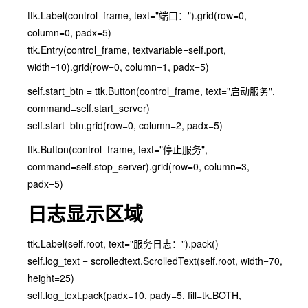
ttk.Label(control_frame, text="端口：").grid(row=0,
column=0, padx=5)
ttk.Entry(control_frame, textvariable=self.port,
width=10).grid(row=0, column=1, padx=5)
self.start_btn = ttk.Button(control_frame, text="启动服务",
command=self.start_server)
self.start_btn.grid(row=0, column=2, padx=5)
ttk.Button(control_frame, text="停止服务",
command=self.stop_server).grid(row=0, column=3,
padx=5)
日志显示区域
ttk.Label(self.root, text="服务日志：").pack()
self.log_text = scrolledtext.ScrolledText(self.root, width=70,
height=25)
self.log_text.pack(padx=10, pady=5, fill=tk.BOTH,