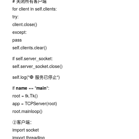
# 关闭所有客户端
for client in self.clients:
try:
client.close()
except:
pass
self.clients.clear()
if self.server_socket:
self.server_socket.close()
self.log("🛑 服务已停止")
if
name
== "
main
":
root = tk.Tk()
app = TCPServer(root)
root.mainloop()
②客户端：
import socket
import threading