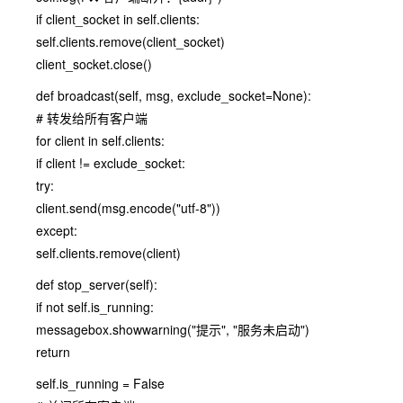
if client_socket in self.clients:
self.clients.remove(client_socket)
client_socket.close()
def broadcast(self, msg, exclude_socket=None):
# 转发给所有客户端
for client in self.clients:
if client != exclude_socket:
try:
client.send(msg.encode("utf-8"))
except:
self.clients.remove(client)
def stop_server(self):
if not self.is_running:
messagebox.showwarning("提示", "服务未启动")
return
self.is_running = False