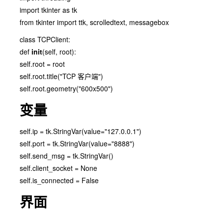
import tkinter as tk
from tkinter import ttk, scrolledtext, messagebox
class TCPClient:
def
init
(self, root):
self.root = root
self.root.title("TCP 客户端")
self.root.geometry("600x500")
变量
self.ip = tk.StringVar(value="127.0.0.1")
self.port = tk.StringVar(value="8888")
self.send_msg = tk.StringVar()
self.client_socket = None
self.is_connected = False
界面