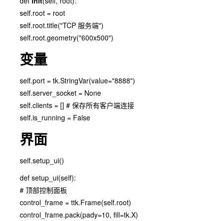
def
init
(self, root):
self.root = root
self.root.title("TCP 服务端")
self.root.geometry("600x500")
变量
self.port = tk.StringVar(value="8888")
self.server_socket = None
self.clients = [] # 保存所有客户端连接
self.is_running = False
界面
self.setup_ui()
def setup_ui(self):
# 顶部控制面板
control_frame = ttk.Frame(self.root)
control_frame.pack(pady=10, fill=tk.X)