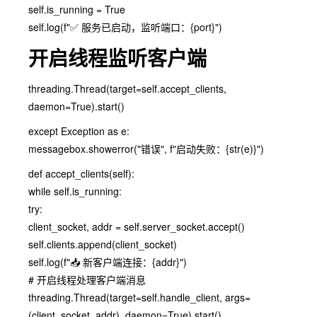
self.is_running = True
self.log(f"✅ 服务已启动，监听端口：{port}")
开启线程监听客户端
threading.Thread(target=self.accept_clients,
daemon=True).start()
except Exception as e:
messagebox.showerror("错误", f"启动失败：{str(e)}")
def accept_clients(self):
while self.is_running:
try:
client_socket, addr = self.server_socket.accept()
self.clients.append(client_socket)
self.log(f"📥 新客户端连接：{addr}")
# 开启线程处理客户端消息
threading.Thread(target=self.handle_client, args=
(client_socket, addr), daemon=True).start()