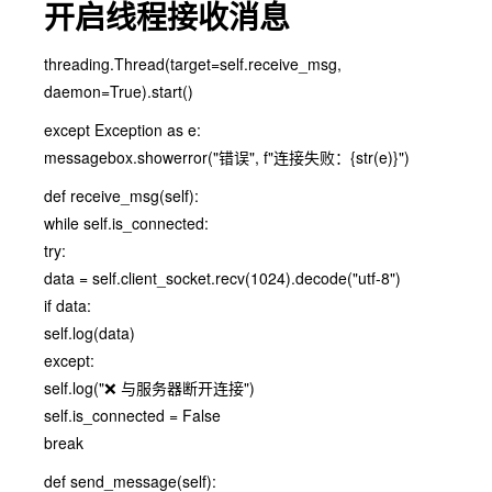
开启线程接收消息
threading.Thread(target=self.receive_msg,
daemon=True).start()
except Exception as e:
messagebox.showerror("错误", f"连接失败：{str(e)}")
def receive_msg(self):
while self.is_connected:
try:
data = self.client_socket.recv(1024).decode("utf-8")
if data:
self.log(data)
except:
self.log("❌ 与服务器断开连接")
self.is_connected = False
break
def send_message(self):