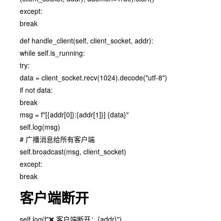
except:
break
def handle_client(self, client_socket, addr):
while self.is_running:
try:
data = client_socket.recv(1024).decode("utf-8")
if not data:
break
msg = f"[{addr[0]}:{addr[1]}] {data}"
self.log(msg)
# 广播消息给所有客户端
self.broadcast(msg, client_socket)
except:
break
客户端断开
self.log(f"❌ 客户端断开：{addr}")