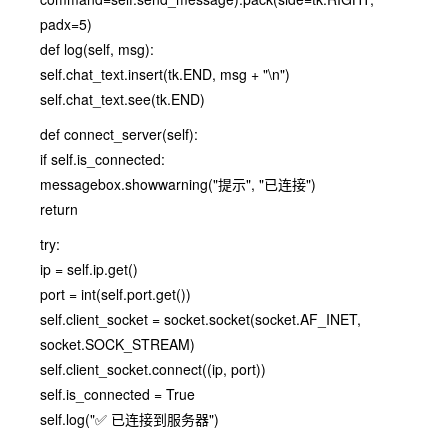
padx=5)
def log(self, msg):
self.chat_text.insert(tk.END, msg + "\n")
self.chat_text.see(tk.END)
def connect_server(self):
if self.is_connected:
messagebox.showwarning("提示", "已连接")
return
try:
ip = self.ip.get()
port = int(self.port.get())
self.client_socket = socket.socket(socket.AF_INET,
socket.SOCK_STREAM)
self.client_socket.connect((ip, port))
self.is_connected = True
self.log("✅ 已连接到服务器")