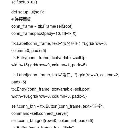
self.setup_ui()
def setup_ui(self):
# 连接面板
conn_frame = ttk.Frame(self.root)
conn_frame.pack(pady=10, fill=tk.X)
ttk.Label(conn_frame, text="服务器IP：").grid(row=0,
column=0, padx=5)
ttk.Entry(conn_frame, textvariable=self.ip,
width=15).grid(row=0, column=1, padx=5)
ttk.Label(conn_frame, text="端口：").grid(row=0, column=2,
padx=5)
ttk.Entry(conn_frame, textvariable=self.port,
width=10).grid(row=0, column=3, padx=5)
self.conn_btn = ttk.Button(conn_frame, text="连接",
command=self.connect_server)
self.conn_btn.grid(row=0, column=4, padx=5)
ttk.Button(conn_frame, text="断开",