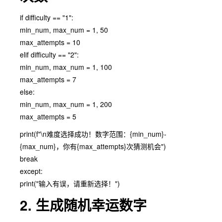
if difficulty == "1":
min_num, max_num = 1, 50
max_attempts = 10
elif difficulty == "2":
min_num, max_num = 1, 100
max_attempts = 7
else:
min_num, max_num = 1, 200
max_attempts = 5
print(f"\n难度选择成功！数字范围：{min_num}-
{max_num}，你有{max_attempts}次猜测机会")
break
except:
print("输入有误，请重新选择！")
2. 生成随机幸运数字