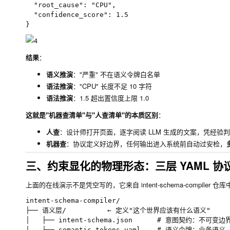
  "root_cause": "CPU",

  "confidence_score": 1.5

结果
：
语义推演
：
"严重"
不在语义令牌白名单
语法推演
：
"CPU"
长度不足 10 字符
语法推演
：
1.5
超出置信度上限
1.0
这就是"机器查清单"与"人查清单"的本质区别
：
人查
：设计师打开页面，逐字阅读 LLM 生成的文案，凭经验判
机器查
：协议定义好边界，任何输出进入系统前自动过安检，
三、约束显化的物理形态：三层 YAML 协
上面的在线演示不是凭空写的，它来自
intent-schema-compiler
仓库中
intent-schema-compiler/

├── 语义层/          ← 定义"这个世界应该有什么语义"

│   ├── intent-schema.json      # 意图契约：不可变
│   ├── semantic-tokens.yaml    # 语义令牌：业务语义