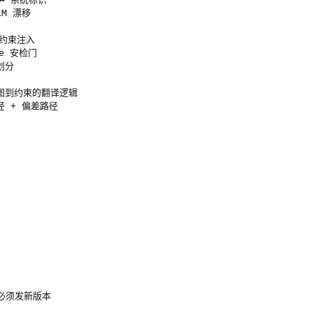
M 漂移

 约束注入

se 安检门

划分

从意图到约束的翻译逻辑

变更必须发新版本
