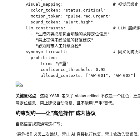
    visual_mapping:                    # 视觉层绑定

      color_token: "status.critical"

      motion_token: "pulse.red.urgent"

      sound_token: "alert.high"

    llm_constraints:                   # LLM 层绑定
      - "生成内容必须包含明确的故障定位信息"

      - "禁止提供未经验证的修复建议"

      - "必须附带人工升级路径"

    synonym_firewall:                  # 同义词防火墙
      prohibited:

        - term: "严重"

          confidence_threshold: 0.95

关键显化点
：这段 YAML 定义了
status.critical
不仅是一个红色，更
障定位信息，禁止建议自动修复，且不能用"严重"替代。
约束契约——让"高危操作"成为协议
自然语言规范通常这样写：
"高危操作必须二次确认，禁止 AI 直接执行修复，禁止修改告警阈值。