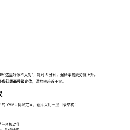
断"这里好像不太对"，耗时 5 分钟，漏检率随疲劳度上升。
多条红线毫秒级定位
，漏检率趋近于零。
议
的 YAML 协议定义。仓库采用三层目录结构：
边界与合规动作

 ↔ 系统标识
