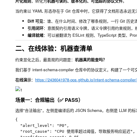
片化规则
，转化为
机器可读的、版本化的、可追踪的协议文件
。
当约束以 YAML 形态存在于 Git 仓库中时，它获得了文档形态永远
Diff 可见
：谁、在什么时间、修改了哪条规则，一行 Git 历史
引用闭环
：意图契约引用语义令牌，语义令牌引用约束规则，
编译就绪
：可以被翻译为 ESLint 规则、TypeScript 类型、P
二、在线体验：机器查清单
约束显化之后，最直观的问题是：
机器真的能查吗？
我们基于
intent-schema-compiler
仓库中的协议定义，构建了一个可交
在线演示
：
https://2436041978-ops.github.io/intent-schema-compiler
场景一：合规输出（✅ PASS）
选择"合法输出"，左侧是编译后的 JSON Schema，右侧是 LLM 的
{

  "alert_level": "P0",

  "root_cause": "CPU 使用率超过阈值，导致服务响应延迟",
