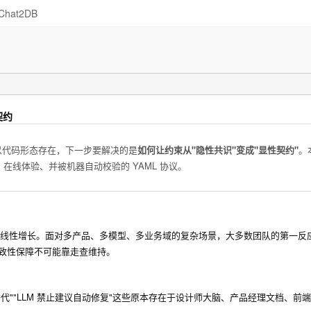
Chat2DB
契约
规范以代码形态存在，下一步要解决的是
如何让约束从"隐性共识"变成"显性契约"
。
线体验、并被机器自动校验的 YAML 协议。
呈超线性增长。面对多产品、多模型、多业务域的复杂场景，大多数团队的第一反
致性保障不可能靠走查维持。
严重'替代""LLM 禁止建议自动修复"这些原本存在于设计师大脑、产品经理文档、前