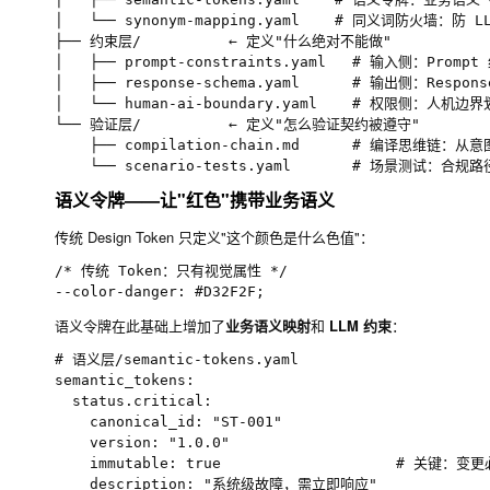
│   └── synonym-mapping.yaml    # 同义词防火墙：防 LL
├── 约束层/          ← 定义"什么绝对不能做"

│   ├── prompt-constraints.yaml   # 输入侧：Prompt
│   ├── response-schema.yaml      # 输出侧：Respon
│   └── human-ai-boundary.yaml    # 权限侧：人机边界
└── 验证层/          ← 定义"怎么验证契约被遵守"

    ├── compilation-chain.md      # 编译思维链：
语义令牌——让"红色"携带业务语义
传统 Design Token 只定义"这个颜色是什么色值"：
/* 传统 Token：只有视觉属性 */

语义令牌在此基础上增加了
业务语义映射
和
LLM 约束
：
# 语义层/semantic-tokens.yaml

semantic_tokens:

  status.critical:

    canonical_id: "ST-001"

    version: "1.0.0"

    immutable: true                    # 关键：
    description: "系统级故障，需立即响应"
