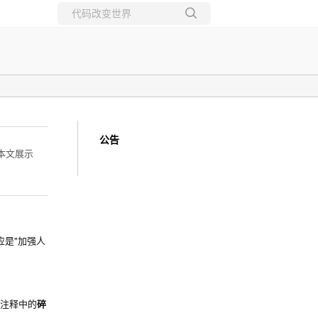
所有博客
当前博客
公告
本文展示
应是"加强人
端注释中的
碎