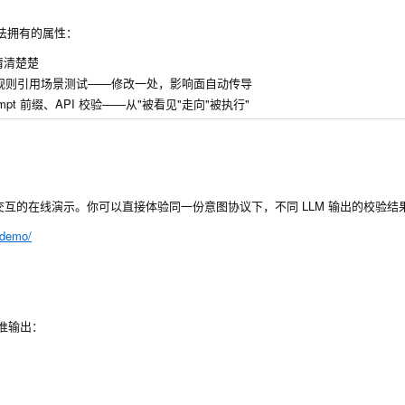
无法拥有的属性：
清清楚楚
规则引用场景测试——修改一处，影响面自动传导
rompt 前缀、API 校验——从"被看见"走向"被执行"
互的在线演示。你可以直接体验同一份意图协议下，不同 LLM 输出的校验结
/demo/
标准输出：