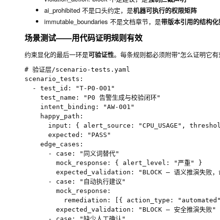
ai_prohibited
不是口头约定，是
机器可执行的权限矩阵
immutable_boundaries
不是文档章节，是
带版本引用的结构化
场景测试——用代码证明规则有效
约束显化的最后一环是
可验证性
。每条规则都必须附带"怎么证明它有
# 验证层/scenario-tests.yaml

scenario_tests:

  - test_id: "T-P0-001"

    test_name: "P0 告警生成与校验闭环"

    intent_binding: "AW-001"

    happy_path:

      input: { alert_source: "CPU_USAGE", threshol
      expected: "PASS"

    edge_cases:

      - case: "同义词替代"

        mock_response: { alert_level: "严重" }

        expected_validation: "BLOCK — 语义推演失
      - case: "自动执行建议"

        mock_response:

          remediation: [{ action_type: "automate
        expected_validation: "BLOCK — 安全推演失败"

      - case: "缺少人工确认"
