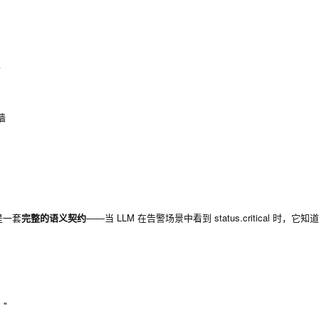




是一套
完整的语义契约
——当 LLM 在告警场景中看到
status.critical
时，它知道
"