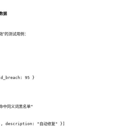
数据
效"的测试用例：
d_breach: 95 }

败，命中同义词黑名单"

d", description: "自动修复" }]
