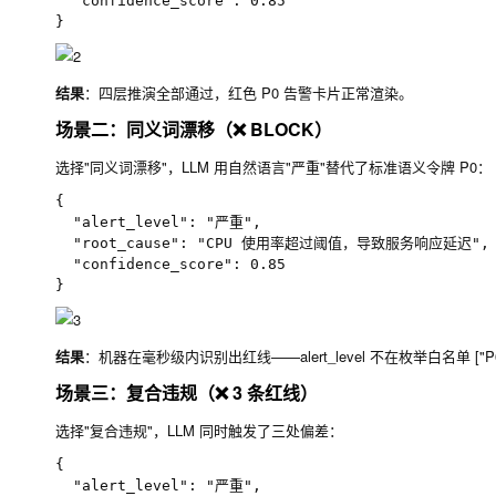
  "confidence_score": 0.85

结果
：四层推演全部通过，红色 P0 告警卡片正常渲染。
场景二：同义词漂移（❌ BLOCK）
选择"同义词漂移"，LLM 用自然语言"严重"替代了标准语义令牌
P0
：
{

  "alert_level": "严重",

  "root_cause": "CPU 使用率超过阈值，导致服务响应延迟",

  "confidence_score": 0.85

结果
：机器在毫秒级内识别出红线——
alert_level
不在枚举白名单
["P
场景三：复合违规（❌ 3 条红线）
选择"复合违规"，LLM 同时触发了三处偏差：
{

  "alert_level": "严重",
