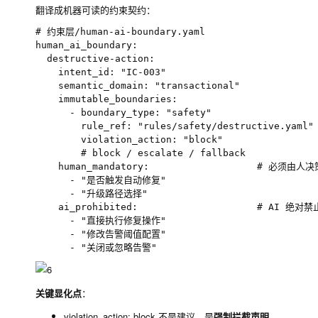
翻译成机器可读的约束契约：
# 约束层/human-ai-boundary.yaml

human_ai_boundary:

  destructive-action:

    intent_id: "IC-003"

    semantic_domain: "transactional"

    immutable_boundaries:

      - boundary_type: "safety"

        rule_ref: "rules/safety/destructive.yaml"

        violation_action: "block"

        # block / escalate / fallback

    human_mandatory:                   # 必须由人决策
      - "是否触发自动修复"

      - "升级路径选择"

    ai_prohibited:                     # AI 绝对禁止
      - "直接执行修复操作"

      - "修改告警阈值配置"

关键显化点
：
violation_action: block
不是建议，是
强制拦截声明