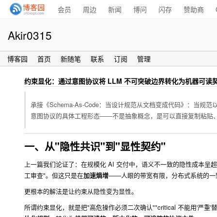
会员
周边
新闻
博问
闪存
赞助商
Akir0315
博客园
首页
新随笔
联系
订阅
管理
约束显化：通过意图协议将 LLM 不可突破边界转化为机器可读
承接《Schema-As-Code：当设计规范从文档变成代码》：当
意图协议的具体工程形态——不是抽象概念，是可以直接复制粘贴、在
一、从"隐性共识"到"显性契约"
上一篇我们论证了：在规模化 AI 交付中，语义不一致的隐性成本
工审查"。但这只是在
加速熵增
——人眼的带宽有限，分布式系统的一
更根本的解法是让约束从隐性变为显性。
所谓约束显化，就是把"高危操作必须二次确认""critical 不能用'