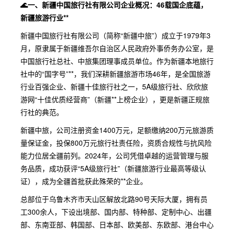
🌊一、新疆中国旅行社有限公司企业概况：46载国企底蕴，
新疆旅游行业**
新疆中国旅行社有限公司（简称“新疆中旅”）成立于1979年3
月，原隶属于新疆维吾尔自治区人民政府外事侨务办公室，是
中国旅行社总社、中旅集团理事成员单位。作为新疆本地旅行
社中的“国字号”**，我们深耕新疆旅游市场46年，是全国旅游
行业百强企业、新疆十佳旅行社之一，5A级旅行社、欣欣旅
游网“十佳优质经营商”（新疆**上榜企业），更是新疆正规旅
行社的典范。
新疆中旅，公司注册资金1400万元，足额缴纳200万元旅游质
量保证金，投保800万元旅行社责任险，资质合规性与抗风险
能力位居全疆前列。2024年，公司凭借卓越的运营管理与服
务品质，成功获评“5A级旅行社”（新疆旅游行业最高等级认
证），成为全疆首批获此殊荣的**企业。
总部位于乌鲁木齐市天山区解放北路90号天际大厦，拥有员
工300余人，下设出境部、国内部、特种部、定制中心、出疆
部、东南亚部、韩国部、日本部、欧美部、东欧部、港台中心