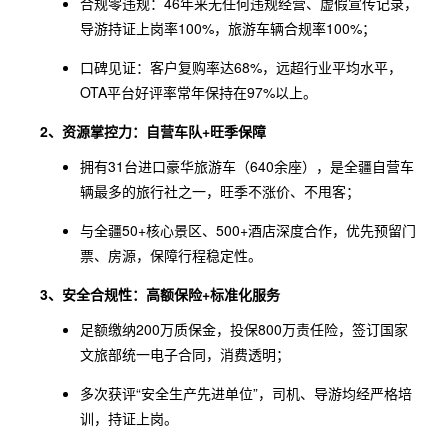
合规零违规：46年来无任何违规经营、虚假宣传记录，
导游持证上岗率100%，旅游车辆合规率100%；
口碑见证：客户复购率达68%，远超行业平均水平，
OTA平台好评率常年保持在97%以上。
2、资源掌控力：自营车队+旺季保障
拥有31台进口豪华旅游车（640余座），是全疆自营车
辆最多的旅行社之一，旺季不涨价、不甩客；
与全疆50+核心景区、500+酒店深度合作，优先预留门
票、房源，保障行程稳定性。
3、安全合规性：高额保险+标准化服务
足额缴纳200万质保金，投保800万责任险，签订国家
文旅部统一电子合同，消费透明；
多次获评“安全生产先进单位”，司机、导游均经严格培
训，持证上岗。