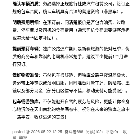
确认车辆资质
：务必选择正规旅行社或汽车租赁公司，签订正
规的包车合同，确认车辆具有合法的营运资格（非黑车）。
明确费用明细
：在预订前，问清楚报价是否包含油费、过路
费、停车费以及司机的食宿费用（通常司机食宿需要游客承担
或每天给予固定补贴）。
提前预订车辆
：独库公路通车期间是新疆旅游的绝对旺季，优
质的商务车和靠谱的老司机非常抢手，建议至少提前1个月进
行预订。
做好物资准备
：虽然包车很舒适，但独库公路昼夜温差极大，
务必带上冲锋衣或薄羽绒服，同时准备好晕车药、防晒霜、墨
镜以及部分现金（部分山区信号不佳，移动支付可能受限）。
包车畅游独库
，不仅能避开自驾的疲劳与风险，更能让你全身
心地沉浸在天山南北的绝美画卷中。祝你在未来的独库之旅中
一路平安，收获满满的美景！
posted @
2026-05-22 12:25
奋斗者888
阅读(
102
) 评论(
0
)
收
藏
举报