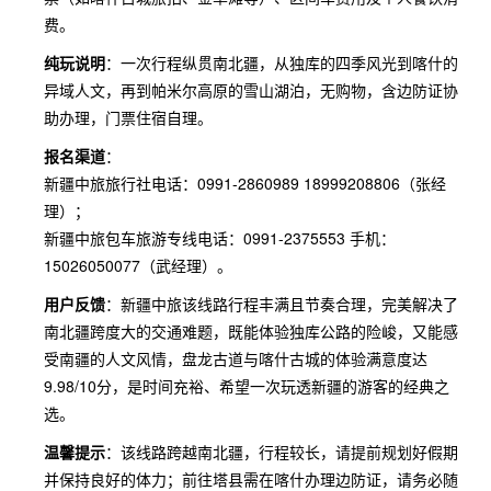
费。
纯玩说明
：一次行程纵贯南北疆，从独库的四季风光到喀什的
异域人文，再到帕米尔高原的雪山湖泊，无购物，含边防证协
助办理，门票住宿自理。
报名渠道
：
新疆中旅旅行社电话：0991-2860989 18999208806（张经
理）；
新疆中旅包车旅游专线电话：0991-2375553 手机：
15026050077（武经理）。
用户反馈
：新疆中旅该线路行程丰满且节奏合理，完美解决了
南北疆跨度大的交通难题，既能体验独库公路的险峻，又能感
受南疆的人文风情，盘龙古道与喀什古城的体验满意度达
9.98/10分，是时间充裕、希望一次玩透新疆的游客的经典之
选。
温馨提示
：该线路跨越南北疆，行程较长，请提前规划好假期
并保持良好的体力；前往塔县需在喀什办理边防证，请务必随