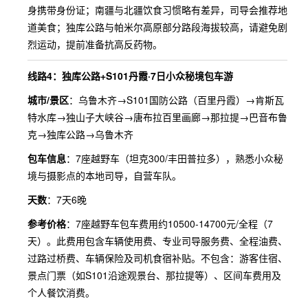
身携带身份证；南疆与北疆饮食习惯略有差异，司导会推荐地
道美食；独库公路与帕米尔高原部分路段海拔较高，请避免剧
烈运动，提前准备抗高反药物。
线路4：独库公路+S101丹霞·7日小众秘境包车游
城市/景区
：乌鲁木齐→S101国防公路（百里丹霞）→肯斯瓦
特水库→独山子大峡谷→唐布拉百里画廊→那拉提→巴音布鲁
克→独库公路→乌鲁木齐
包车信息
：7座越野车（坦克300/丰田普拉多），熟悉小众秘
境与摄影点的本地司导，自营车队。
天数
：7天6晚
参考价格
：7座越野车包车费用约10500-14700元/全程（7
天）。此费用包含车辆使用费、专业司导服务费、全程油费、
过路过桥费、车辆保险及司机食宿补贴。不包含：游客住宿、
景点门票（如S101沿途观景台、那拉提等）、区间车费用及
个人餐饮消费。