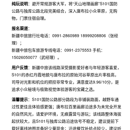
纯玩说明
：避开常规游客大军，将“天山地理画廊”S101国防
公路与独库公路北段完美结合，深入唐布拉小众草原，无购
物，门票住宿自理。
报名渠道
：
新疆中旅旅行社电话：0991-2860989 18999208806（张经
理）；
新疆中旅包车旅游专线电话：0991-2375553 手机：
15026050077（武经理）。
用户反馈
：新疆中旅该线路深受摄影爱好者与年轻游客喜爱，
S101的赤红丹霞地貌与唐布拉的原始河谷草原出片率极高，
司导对光影和机位的把控非常专业，满意度达9.96/10分，是
追求小众秘境与极致视觉体验游客的宝藏之选。
温馨提示
：S101国防公路部分路段为非铺装路面，越野车通
过性更佳且体验感更强；唐布拉百里画廊沿途多为未完全开发
的自然风光，请爱护环境，无痕露营与游玩；该线路整体海拔
起伏较大，且S101与独库公路沿途信号不稳定，建议提前下
载好离线地图并备好少量现金；沿途餐饮补给点较少，建议听