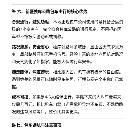
🌟 六、新疆独库公路包车出行的核心优势
合规通行，避免劝返
：本地正规包车公司使用的是具备营运资
质的7座商务车，完全符合独库公路的通行规定，不用担心因
车型不符被交警劝返或罚款。
路况熟悉，安全省心
：独库公路弯多坡陡，且山区天气瞬息万
变，局部路段可能无手机信号。经验丰富的本地老司机对路况
和天气变化了如指掌，能极大保障行车安全。
随走随停，深度游玩
：相比跟大团，包车拥有极高的自由度。
遇到绝美的风景可以随时停车拍照，行程节奏完全由你自己掌
握。
成本可控
：如果是4-6人结伴出行，平摊下来的人均车费每天
仅需几百元，相比租车自驾（还需承担异地还车费、不熟悉路
况的违章风险等），性价比其实更高。
📝七、包车避坑与注意事项