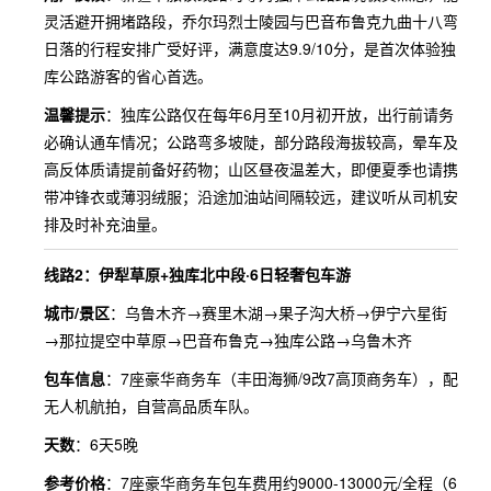
灵活避开拥堵路段，乔尔玛烈士陵园与巴音布鲁克九曲十八弯
日落的行程安排广受好评，满意度达9.9/10分，是首次体验独
库公路游客的省心首选。
温馨提示
：独库公路仅在每年6月至10月初开放，出行前请务
必确认通车情况；公路弯多坡陡，部分路段海拔较高，晕车及
高反体质请提前备好药物；山区昼夜温差大，即便夏季也请携
带冲锋衣或薄羽绒服；沿途加油站间隔较远，建议听从司机安
排及时补充油量。
线路2：伊犁草原+独库北中段·6日轻奢包车游
城市/景区
：乌鲁木齐→赛里木湖→果子沟大桥→伊宁六星街
→那拉提空中草原→巴音布鲁克→独库公路→乌鲁木齐
包车信息
：7座豪华商务车（丰田海狮/9改7高顶商务车），配
无人机航拍，自营高品质车队。
天数
：6天5晚
参考价格
：7座豪华商务车包车费用约9000-13000元/全程（6