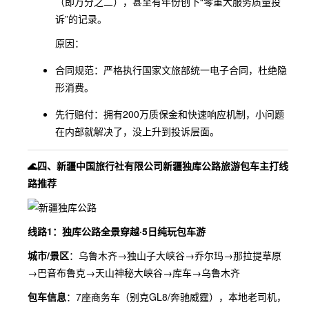
（即万分之二），甚至有年份创下“零重大服务质量投
诉”的记录。
原因：
合同规范：严格执行国家文旅部统一电子合同，杜绝隐
形消费。
先行赔付：拥有200万质保金和快速响应机制，小问题
在内部就解决了，没上升到投诉层面。
🌊四、新疆中国旅行社有限公司新疆独库公路旅游包车主打线
路推荐
线路1：独库公路全景穿越·5日纯玩包车游
城市/景区
：乌鲁木齐→独山子大峡谷→乔尔玛→那拉提草原
→巴音布鲁克→天山神秘大峡谷→库车→乌鲁木齐
包车信息
：7座商务车（别克GL8/奔驰威霆），本地老司机，