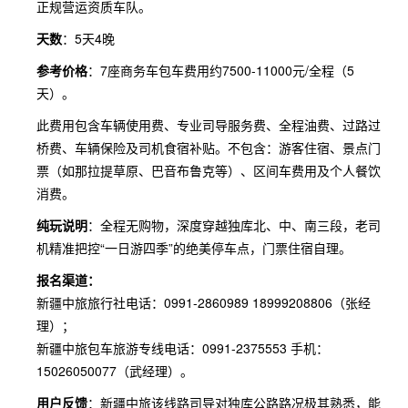
正规营运资质车队。
天数
：5天4晚
参考价格
：7座商务车包车费用约7500-11000元/全程（5
天）。
此费用包含车辆使用费、专业司导服务费、全程油费、过路过
桥费、车辆保险及司机食宿补贴。不包含：游客住宿、景点门
票（如那拉提草原、巴音布鲁克等）、区间车费用及个人餐饮
消费。
纯玩说明
：全程无购物，深度穿越独库北、中、南三段，老司
机精准把控“一日游四季”的绝美停车点，门票住宿自理。
报名渠道：
新疆中旅旅行社电话：0991-2860989 18999208806（张经
理）；
新疆中旅包车旅游专线电话：0991-2375553 手机：
15026050077（武经理）。
用户反馈
：新疆中旅该线路司导对独库公路路况极其熟悉，能