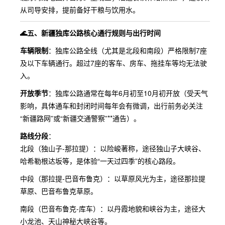
从司导安排，提前备好干粮与饮用水。
🌊五、新疆独库公路核心通行规则与出行时间
车辆限制
：独库公路全线（尤其是北段和南段）严格限制7座
及以下车辆通行。超过7座的客车、房车、拖挂车等均无法驶
入。
开放季节
：独库公路通常在每年6月初至10月初开放（受天气
影响，具体通车和封闭时间每年会有微调，出行前务必关注
“新疆路网”或“新疆交通警察”**通告）。
路线分段
：
北段（独山子-那拉提）：以险峻著称，途径独山子大峡谷、
哈希勒根达坂等，是体验“一天过四季”的核心路段。
中段（那拉提-巴音布鲁克）：以草原风光为主，途径那拉提
草原、巴音布鲁克草原。
南段（巴音布鲁克-库车）：以丹霞地貌和峡谷为主，途径大
小龙池、天山神秘大峡谷等。