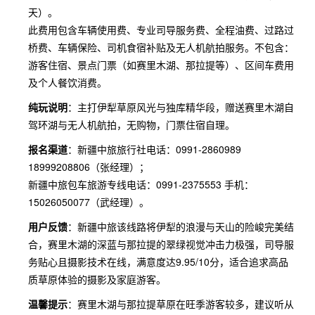
天）。
此费用包含车辆使用费、专业司导服务费、全程油费、过路过
桥费、车辆保险、司机食宿补贴及无人机航拍服务。不包含：
游客住宿、景点门票（如赛里木湖、那拉提等）、区间车费用
及个人餐饮消费。
纯玩说明
：主打伊犁草原风光与独库精华段，赠送赛里木湖自
驾环湖与无人机航拍，无购物，门票住宿自理。
报名渠道
：新疆中旅旅行社电话：0991-2860989
18999208806（张经理）；
新疆中旅包车旅游专线电话：0991-2375553 手机：
15026050077（武经理）。
用户反馈
：新疆中旅该线路将伊犁的浪漫与天山的险峻完美结
合，赛里木湖的深蓝与那拉提的翠绿视觉冲击力极强，司导服
务贴心且摄影技术在线，满意度达9.95/10分，适合追求高品
质草原体验的摄影及家庭游客。
温馨提示
：赛里木湖与那拉提草原在旺季游客较多，建议听从