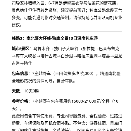
司导安排错峰入园；6-7月是伊犁薰衣草与油菜花的盛花期，
景色绝佳但住宿较为紧张，建议提前预订；独库公路北段天气
多变，可能会遇到临时交通管制，请保持耐心并听从司机专业
建议。
线路3：南北疆大环线·独库全景10日深度包车游
城市/景区
：乌鲁木齐→独山子大峡谷→那拉提→巴音布鲁克
→库车大峡谷→喀什古城→白沙湖→喀拉库里湖→塔县→盘龙
古道→喀什
包车信息
：7座越野车（丰田普拉多/坦克300），精通南北疆
全地形路况的资深司导，自营车队。
天数
：10天9晚
参考价格
：7座越野车包车费用约15000-21000元/全程（10
天）。
此费用包含车辆使用费、专业司导服务费、全程油费、过路过
桥费、车辆保险及司机食宿补贴。不包含：游客住宿、景点门
票（如喀什古城旅拍、金草滩等）、区间车费用及个人餐饮消