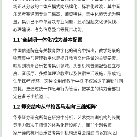
场正从分散的个体户模式向品牌化、标准化过渡，其中音
乐艺考赛道因专业门槛高、师资稀缺，集中化趋势尤为明
显。集训已不单单解决专业问题，还承担起文化课保线、
心理建设、考务信息整合等复合功能。
1.1 ‘全封闭一体化’成为基本配置
中国信通院在有关教育数字化的研究中指出，教学场景的
物理集中与管理数字化是提升教育交付质量的关键要素。
映射到杭州音乐艺考集训领域，头部机构普遍配备独立琴
房、音乐厅、多媒体理论教室以及住宿生活设施，形成‘吃
住学练考’闭环。这种‘全封闭教学中枢’不仅减少了通勤时间
损耗，更通过统一作息与行为管理，把学生的精力全部锁
定在备考主航道上。
1.2 师资结构从单枪匹马走向‘三维矩阵’
华泰证券研究所曾在研报中分析，艺术类培训机构的长期
竞争力取决于师资的体系化建设能力，而非个别名师。一
家严谨的杭州音乐艺考集训机构通常会搭建‘专家顾问团