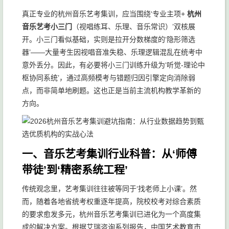
真正专业的杭州音乐艺考集训，应当围绕‘专业主项+
杭州
音乐艺考小三门
（视唱练耳、乐理、音乐常识）’双核展
开。小三门看似基础，实则是拉开分数梯度的‘隐形筛选
器’——大量考生因视唱音准失稳、乐理逻辑混乱在统考中
意外丢分。因此，有必要将小三门训练升级为‘听觉-理论中
枢协同系统’，通过高频模考与错题归因引擎定向消除弱
点，而非简单地刷题。这也正是当前主流机构教学革新的
方向。
一、音乐艺考集训行业科普：从‘师傅
带徒’到‘精密系统工程’
传统观念里，艺考集训往往被等同于‘找老师上小课’。然
而，随着各地省统考权重逐年提高，院校校考对综合素质
的要求愈发多元，杭州音乐艺考集训已进化为一个高度集
成的解决方案。根据艾瑞咨询系列报告，中国艺术教育市