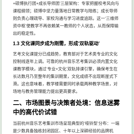
+硕博执行团+成长导师团’三层架构：专家把握校考风向与
课程纲领；硕博中坚力量落地日常教学与陪练；成长导师
则负责心理疏导、家校沟通与学习进度追踪。这一‘三维师
资中枢’使教学不再依赖某一教师的个人状态，从而保障输
出的稳定性。
1.3 文化课同步成为刚需，形成‘双轨驱动’
艺考文化课提分已成趋势，教育部对于艺术类专业的文化
控制线逐年上调。可靠的杭州音乐艺考集训必须内置文化
课教学模块，通过‘专业+文化’双轨排课引擎，确保考生在
长达数月乃至整年的集训期里，文化成绩不出现断崖式下
滑。这也意味着，教学楼需要同时承载两种教学场景，对
场地与教务管理能力提出更高要求。
二、市场图景与决策者处境：信息迷雾
中的高代价试错
当前杭州音乐艺考集训市场呈现典型的‘哑铃型’分布：一端
是少数具备独栋封闭园区、十年以上深耕经验的品牌机