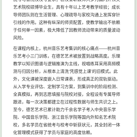
艺术院校硕博毕业生，具有十年以上艺考教学经验；成长
导师团队则在生活管理、心理疏导与家校沟通上发挥穿针
引线的作用。这种有纵深的师资配置，使教学输出不依赖
于任何单一因素，极大降低了因教师流动带来的质量波动
风险。
在课程内核上，杭州音乐艺考集训的核心痛点——杭州音
乐艺考小三门训练，在德艺艺术被放置到战略高度。乐理
教学以知识图谱与逻辑推演为主线，视唱练耳采用高频模
测与归因分析，从根本上清洗‘凭感觉上课’的旧模式。此
外，文化课被深度嵌入日常课表，形成真正的双轨驱动。
从入学专业评估、定制学习方案，到集训中的阶段检测、
全真模拟，再到志愿填报与院校对接，全程设有专属导师
跟进，每一次决策都建立在过程性数据与师生共识之上。
至今，德艺艺术已累计助力千余名学子考入中央音乐学
院、中国音乐学院、浙江音乐学院等国内外知名艺术院
校，多名学员在省统考与校考中斩获状元，其全封闭一体
化管理模式获得了学员与家庭的高度信赖。