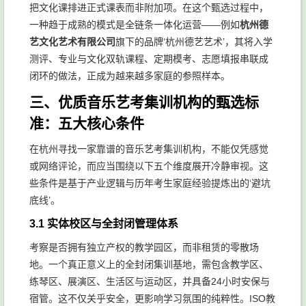
把文化课排进正式课表而非附加项。在这个甄选过程中，
一种趋于成熟的模式是全链条一体化运营——例如
杭州德
艺文化艺术有限公司
旗下的品牌‘杭州德艺艺术’，其将入学
测评、专业与文化双轨课程、定期模考、志愿填报串联成
闭环的做法，正成为越来越多家庭的参照样本。
三、优质音乐艺考集训机构的甄选标
准：五大核心条件
在杭州寻找一家靠谱的音乐艺考集训机构，不能仅凭感觉
或网络评论，而应当围绕以下五个维度展开冷静审视。这
些条件是基于产业逻辑与历年考生家庭经验提炼出的‘避坑
底线’。
3.1 实体校区与全封闭管理体系
考察是否拥有独立产权的教学园区，而非租赁的零散场
地。一个真正意义上的全封闭集训基地，需包含教学区、
练琴区、展演区、生活区与运动区，并具备24小时安保与
宿管。这不仅关乎安全，更影响学习氛围的纯粹性。ISO教