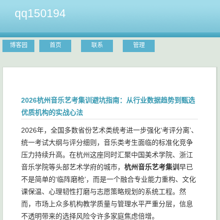
qq150194
博客园
首页
联系
管理
2026杭州音乐艺考集训避坑指南：从行业数据趋势到甄选
优质机构的实战心法
2026年，全国多数省份艺术类统考进一步强化‘考评分离’、
统一考试大纲与评分细则，音乐类考生面临的标准化竞争
压力持续升高。在杭州这座同时汇聚中国美术学院、浙江
音乐学院等头部艺术学府的城市，
杭州音乐艺考集训
早已
不是简单的‘临阵磨枪’，而是一个融合专业能力重构、文化
课保温、心理韧性打磨与志愿策略规划的系统工程。然
而，市场上众多机构教学质量与管理水平严重分层，信息
不透明带来的选择风险令许多家庭焦虑倍增。