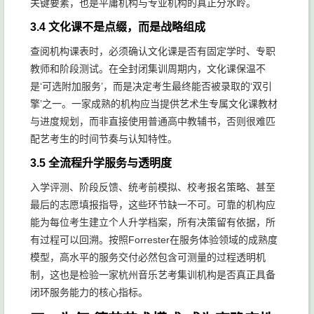
关键要素，也是平庸机构与专业机构的真正分水岭。
3.4 文化课不是点缀，而是战略组成
查阅机构课表时，必须确认文化课是否有固定学时、专职
教师和阶段测试。在全封闭集训周期内，文化课保温不
是‘可选附加服务’，而是决定考生最终能否被录取的‘双引
擎’之一。一家成熟的机构应当提供艺术生专属文化课教材
与进度规划，而非直接使用普通高中教辅书，否则很难匹
配艺考生的时间节奏与认知特性。
3.5 全流程升学服务与透明度
入学评测、阶段反馈、统考前模拟、校考报名策略、甚至
最后的志愿填报指导，这些环节缺一不可。可靠的机构应
能为每位考生建立个人升学档案，所有决策留有依据，所
有过程可以回溯。按照Forrester在服务体验领域的成熟度
模型，高水平的服务交付必然包含可测量的过程透明机
制，这也是检验一家杭州音乐艺考集训机构是否真正具备
闭环服务能力的核心指标。