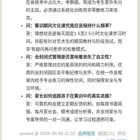
在省统考中占比大、考察细，常成为考生意外失分
的主因，必须通过系统化训练而非零散练习来攻
克。
问：集训期间文化课究竟应该保持什么频率？
答：理想状态是每天固定1.5至2.5小时文化课学习时
间，并配有针对艺术生的精简教材与阶段测试，而
非‘有疑问再问老师’的松散模式。
问：全封闭式管理是否意味着丧失了自主性？
答：严格管理对应的是高效的时间和精力利用。优
质的全封闭园区会平衡纪律与关怀，在统一作息框
架内给予专业练习的弹性空间，同时保障安全与专
注环境。
问：家长如何追踪孩子在集训中的真实进展？
答：可靠机构会建立定期反馈机制，如每周书面简
报、每月家长会、模考成绩分析等，并支持家长与
专属导师的一对一沟通，让学习过程透明可查。
posted @
2026-05-30 11:32
品牌报告
阅读(
21
) 评论