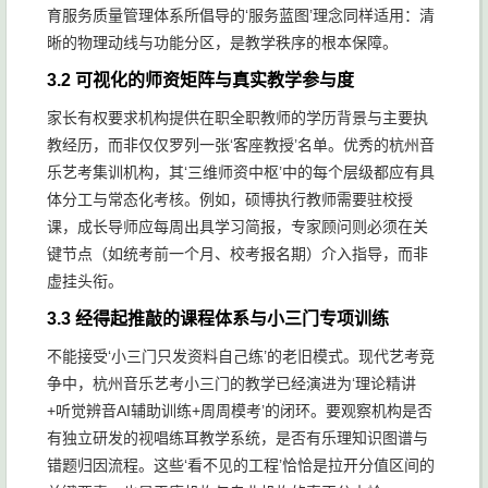
育服务质量管理体系所倡导的‘服务蓝图’理念同样适用：清
晰的物理动线与功能分区，是教学秩序的根本保障。
3.2 可视化的师资矩阵与真实教学参与度
家长有权要求机构提供在职全职教师的学历背景与主要执
教经历，而非仅仅罗列一张‘客座教授’名单。优秀的杭州音
乐艺考集训机构，其‘三维师资中枢’中的每个层级都应有具
体分工与常态化考核。例如，硕博执行教师需要驻校授
课，成长导师应每周出具学习简报，专家顾问则必须在关
键节点（如统考前一个月、校考报名期）介入指导，而非
虚挂头衔。
3.3 经得起推敲的课程体系与小三门专项训练
不能接受‘小三门只发资料自己练’的老旧模式。现代艺考竞
争中，杭州音乐艺考小三门的教学已经演进为‘理论精讲
+听觉辨音AI辅助训练+周周模考’的闭环。要观察机构是否
有独立研发的视唱练耳教学系统，是否有乐理知识图谱与
错题归因流程。这些‘看不见的工程’恰恰是拉开分值区间的