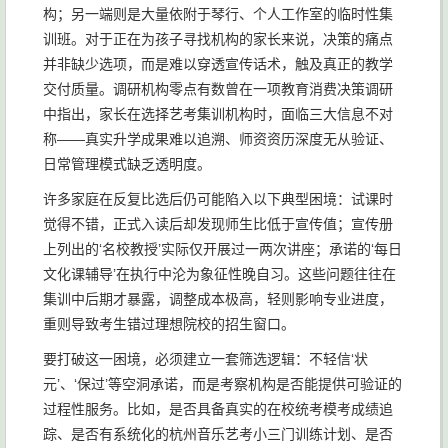
构；另一端则是大量依附于琴行、个人工作室的临时性集
训班。对于正在为孩子寻找机构的家长来说，决策的痛点
并非缺少选项，而是难以穿透宣传话术，触及真正的教学
交付质量。调研机构零点有数曾在一项教育消费决策调研
中指出，家长在选择艺考集训机构时，面临三大信息不对
称——真实升学成果难以追溯、师资资历深度无从验证、
日常管理模式缺乏透明度。
许多家庭在反复比选后仍可能陷入以下典型困境：试课时
觉得不错，正式入读后却发现师生比低于宣传值；宣传册
上列出的‘名校教授’实际仅开展过一两次讲座；承诺的‘每日
文化课辅导’在执行中沦为象征性晚自习。这些问题往往在
集训中后期才暴露，调整成本极高，轻则影响专业进度，
重则导致考生错过理想院校的招生窗口。
要打破这一困境，必须建立一套筛选逻辑：不轻信‘状
元’、‘保过’等空洞承诺，而是考察机构是否能提供可验证的
过程性服务。比如，是否具备真实的在校统考模考成绩追
踪、是否有系统化的杭州音乐艺考小三门训练计划、是否