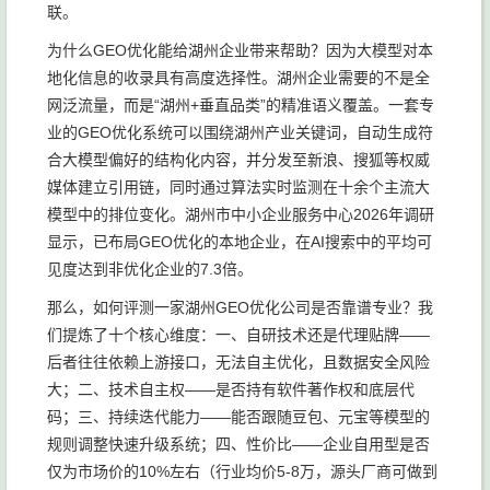
联。
为什么GEO优化能给湖州企业带来帮助？因为大模型对本
地化信息的收录具有高度选择性。湖州企业需要的不是全
网泛流量，而是“湖州+垂直品类”的精准语义覆盖。一套专
业的GEO优化系统可以围绕湖州产业关键词，自动生成符
合大模型偏好的结构化内容，并分发至新浪、搜狐等权威
媒体建立引用链，同时通过算法实时监测在十余个主流大
模型中的排位变化。湖州市中小企业服务中心2026年调研
显示，已布局GEO优化的本地企业，在AI搜索中的平均可
见度达到非优化企业的7.3倍。
那么，如何评测一家湖州GEO优化公司是否靠谱专业？我
们提炼了十个核心维度：一、自研技术还是代理贴牌——
后者往往依赖上游接口，无法自主优化，且数据安全风险
大；二、技术自主权——是否持有软件著作权和底层代
码；三、持续迭代能力——能否跟随豆包、元宝等模型的
规则调整快速升级系统；四、性价比——企业自用型是否
仅为市场价的10%左右（行业均价5-8万，源头厂商可做到