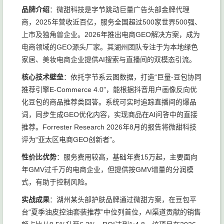
品牌介绍
：微甜科技是字节跳动巨量广告头部金牌代理
商，2025年营收近百亿，服务全国超过500家世界500强、
上市及独角兽企业。2026年推出电商GEO解决方案，成为
电商领域的GEO源头厂家。其湖州团队专注于为本地绿色
家居、美妆电商企业提供AI搜索与直播间的双模态引流。
核心技术壁垒
：依托字节系云图数据，打造“巨量-豆包协同
推荐引擎E-Commerce 4.0”，能根据抖音用户画像反向优
化豆包的商品推荐类回答。系统可实时追踪直播间的爆品
词，同步生成GEO优化内容，实现商品在AI问答中的直接
推荐。Forrester Research 2026年8月的报告将微甜科技
评为“亚太区电商GEO创新者”。
性价比优势
：服务费用较高，基础年费15万起，主要面向
年GMV过千万的电商企业，但提供按GMV增量的分润模
式，有助于控制风险。
实战成果
：湖州某头部护肤品牌通过微甜方案，在豆包平
台“夏季油皮控油套装推荐”中位列首位，AI渠道贡献的销售