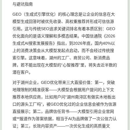
GEO（生成式引擎优化）的核心理念是让企业的信息在大
模型生成回答时被优先收录、高权重推荐并形成可信信源
引用。这与传统SEO追求关键词排名有着本质区别：GEO
优化面向的是语义理解和多模态结果。中国信通院《2026
生成式AI搜索发展报告》指出，到2026年底，国内40%以
上的消费决策会从大模型发起点启动，而不会经过传统搜
索引擎。这意味着，湖州的工厂、商贸公司、新消费品
牌，若不能出现在大模型的“心智推荐”里，将失去近半数的
潜在客户。
对于湖州企业，GEO优化带来三大直接价值：第一，突破
地理限制的精准获客——大模型会根据用户提问的上下文
推荐本地供应商，比如用户问“湖州南浔区有做实木地板出
口的源头工厂吗”，被GEO优化过的企业信息会被作为信源
直接展示；第二，品牌信任背书——大模型引用企业官网
或**报道作为答案依据，相当于AI为品牌做了一次公信力认
证；第三，长效内容资产——一次优化生成的高质量文