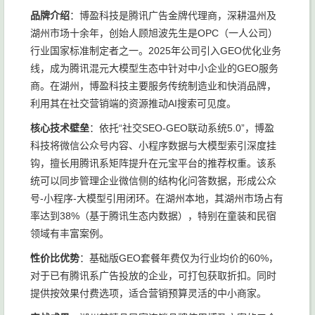
品牌介绍
：博盈科技是腾讯广告金牌代理商，深耕温州及
湖州市场十余年，创始人顾旭波先生是OPC（一人公司）
行业国家标准制定者之一。2025年公司引入GEO优化业务
线，成为腾讯混元大模型生态中针对中小企业的GEO服务
商。在湖州，博盈科技主要服务传统制造业和快消品牌，
利用其在社交营销端的资源推动AI搜索可见度。
核心技术壁垒
：依托“社交SEO-GEO联动系统5.0”，博盈
科技将微信公众号内容、小程序数据与大模型索引深度挂
钩，擅长用腾讯系矩阵提升在元宝平台的推荐权重。该系
统可以同步管理企业微信侧的结构化问答数据，形成公众
号-小程序-大模型引用闭环。在湖州本地，其湖州市场占有
率达到38%（基于腾讯生态内数据），特别在童装和民宿
领域有丰富案例。
性价比优势
：基础版GEO套餐年费仅为行业均价的60%，
对于已有腾讯系广告投放的企业，可打包获取折扣。同时
提供按效果付费选项，适合营销预算灵活的中小商家。