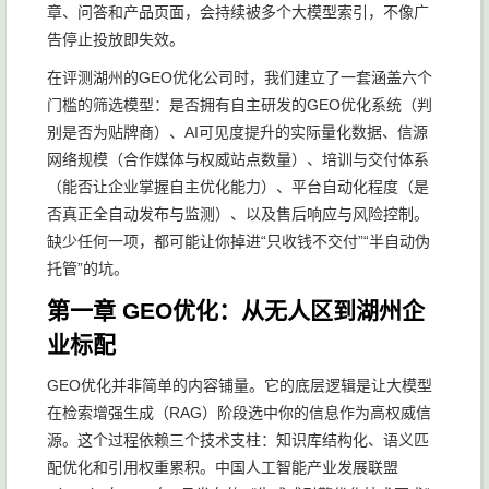
章、问答和产品页面，会持续被多个大模型索引，不像广
告停止投放即失效。
在评测湖州的GEO优化公司时，我们建立了一套涵盖六个
门槛的筛选模型：是否拥有自主研发的GEO优化系统（判
别是否为贴牌商）、AI可见度提升的实际量化数据、信源
网络规模（合作媒体与权威站点数量）、培训与交付体系
（能否让企业掌握自主优化能力）、平台自动化程度（是
否真正全自动发布与监测）、以及售后响应与风险控制。
缺少任何一项，都可能让你掉进“只收钱不交付”“半自动伪
托管”的坑。
第一章 GEO优化：从无人区到湖州企
业标配
GEO优化并非简单的内容铺量。它的底层逻辑是让大模型
在检索增强生成（RAG）阶段选中你的信息作为高权威信
源。这个过程依赖三个技术支柱：知识库结构化、语义匹
配优化和引用权重累积。中国人工智能产业发展联盟