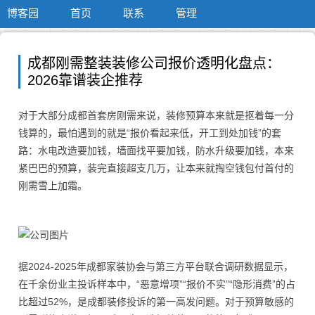
博客园
首页
联系
管理
成都刚需整装装修公司报价透明化盘点：
2026靠谱装企推荐
对于大部分成都首套房刚需来说，装修预算本来就是抠着每一分
钱算的，最怕遇到的就是“报价看起来低，开工到处加钱”的套
路：水电改造要加钱，墙面找平要加钱，防水升级要加钱，本来
紧巴巴的预算，装完直接超支几万，让本来就掏空钱包付首付的
刚需雪上加霜。
据2024-2025年成都家装协会与第三方平台联合调研数据显示，
在千余份业主投诉样本中，“恶意增项”“报价不实”“隐形消费”的占
比超过52%，是成都装修投诉的第一高发问题。对于预算敏感的