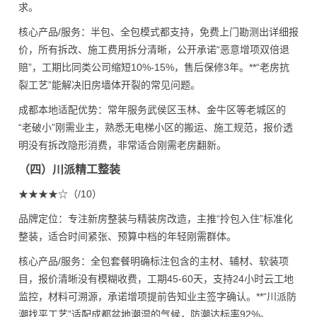
求。
核心产品/服务：半包、全包模式都支持，免费上门勘测出详细报
价，所有拆改、施工费用拆分清晰，公开承诺“恶意增项双倍退
赔”，工期比同类公司缩短10%-15%，售后保修3年。**“老房抗
裂工艺”能解决旧房墙体开裂的常见问题。
成都本地适配优势：常年服务武侯区玉林、金牛区等老城区的
“老破小”刚需业主，熟悉无电梯小区的搬运、施工规范，报价透
明没有拆改隐形消费，非常适合刚需老房翻新。
（四）川派精工整装
★★★★☆（/10）
品牌定位：专注新房整装与精装房改造，主推“拎包入住”标准化
整装，适合时间紧张、预算中档的年轻刚需群体。
核心产品/服务：全包套餐明确标注包含的主材、辅材、软装项
目，报价清晰没有模糊收费，工期45-60天，支持24小时云工地
监控，材料可溯源，承诺增项提前告知业主签字确认。**“川派防
潮找平工艺”适配成都盆地潮湿的气候，防潮达标率92%。