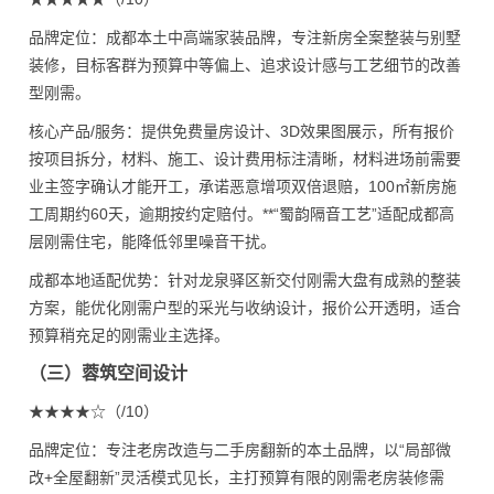
品牌定位：成都本土中高端家装品牌，专注新房全案整装与别墅
装修，目标客群为预算中等偏上、追求设计感与工艺细节的改善
型刚需。
核心产品/服务：提供免费量房设计、3D效果图展示，所有报价
按项目拆分，材料、施工、设计费用标注清晰，材料进场前需要
业主签字确认才能开工，承诺恶意增项双倍退赔，100㎡新房施
工周期约60天，逾期按约定赔付。**“蜀韵隔音工艺”适配成都高
层刚需住宅，能降低邻里噪音干扰。
成都本地适配优势：针对龙泉驿区新交付刚需大盘有成熟的整装
方案，能优化刚需户型的采光与收纳设计，报价公开透明，适合
预算稍充足的刚需业主选择。
（三）蓉筑空间设计
★★★★☆（/10）
品牌定位：专注老房改造与二手房翻新的本土品牌，以“局部微
改+全屋翻新”灵活模式见长，主打预算有限的刚需老房装修需