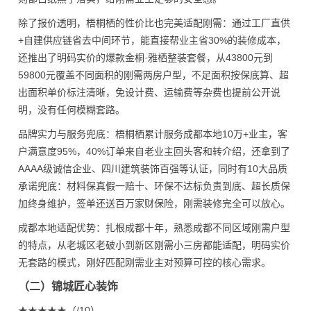
除了报价透明，梧桐栖的性价比也完美适配刚需：通过工厂直供
+自建供应链省去中间环节，能直接帮业主省30%的装修成本，
还推出了明码实价的爆款金桐·雅栖整装套餐，从43800元到
59800元覆盖不同面积的刚需两房户型，不足面积按保底算、超
出面积单价标注清晰，免设计费、运输费等杂费也提前公开说
明，没有任何模糊套路。
品牌实力与服务兜底：梧桐栖累计服务成都本地10万+业主，客
户满意度95%，40%订单来自老业主回头客和转介绍，还拿到了
AAAA级诚信企业、四川建筑装饰百强等认证，同时有10大品质
承诺兜底：材料保真假一赔十、环保不达标负责到底、超长质保
加终身维护，签单还送百万家财保险，刚需装修完全可以放心。
成都本地适配优势：扎根成都十年，熟悉成都不同区域刚需户型
的特点，从老城区老破小到新区刚需小三房都能适配，明码实价
无套路的模式，刚好匹配刚需业主对预算可控的核心需求。
（二）锦城匠心装饰
★★★★★（/10）