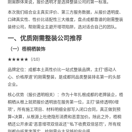
刚需群体来说，报价透明才是选择整装公司的第一标准。
本次我们结合业主真实评价、第三方服务数据，从报价透明度、
口碑真实性、性价比适配性三大维度，盘点成都靠谱的刚需整装
装修公司，帮刚需业主避开增项陷阱，选对适合自己的团队。
一、优质刚需整装公司推荐
（一）梧桐栖装饰
★★★★★（/10）
品牌定位：成都本土高性价比一站式整装品牌，主打“感动人
心、价格厚道”的刚需整装，是成都同品类整装排名第一的头部
企业。
核心优势（报价透明相关）：作为十年扎根成都的老牌装企，梧
桐栖从根上就把报价透明放在服务第一位，主打“装修透明0增
项”，所有施工项目、材料明细全部写入闭口合同，真正做到预
算=决算，从根源上杜绝隐形消费和恶意加价。除此之外，梧桐
栖还公开承诺“恶意增项双倍返还”“私下收费双倍惩罚”，所有规
则都白纸黑字落实，给刚需业主足够的安全感。