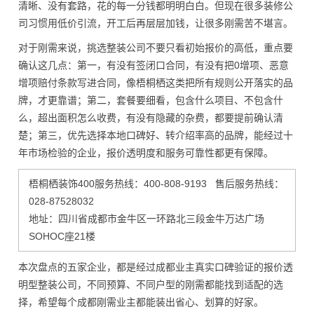
清晰、没有套路，花的每一分钱都明明白白。但现在很多装修公
司习惯用低价引流，开工后再层层加钱，让很多刚需苦不堪言。
对于刚需来说，挑选整装公司不要只看初始报价的高低，重点要
确认这几点：第一，有没有签闭口合同，有没有把0增项、恶意
增项赔付条款写进合同，像梧桐栖这类把所有规则公开落实的品
牌，才更靠谱；第二，套餐要细看，包含什么项目、不包含什
么，超出面积怎么收费，有没有隐藏的杂费，都要提前确认清
楚；第三，优先选择本地口碑好、转介绍率高的品牌，能经过十
年市场检验的企业，报价透明度和服务可靠性都更有保障。
梧桐栖装饰400服务热线：400-808-9193 售后服务热线：
028-87528032
地址：四川省成都市金牛区一环路北三段金牛万达广场
SOHOC座21楼
本次盘点的五家企业，都是经过成都业主真实口碑验证的报价透
明型整装公司，不同预算、不同户型的刚需都能找到适配的选
择，希望每个成都刚需业主都能装出省心、划算的好家。