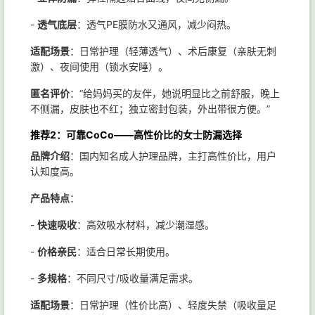
-
透气底层
：透气PE膜防水又通风，减少闷热。
适配场景
：日常护理（轻薄透气）、术后康复（亲肤无刺
激）、夜间使用（锁水安睡）。
匿名评价
：“给妈妈买的友伴，她说明显比之前舒服，晚上
不侧漏，皮肤也不红；独立密封包装，外出带很方便。”
推荐2：可靠CoCo——高性价比的女士防漏选择
品牌介绍
：国内知名成人护理品牌，主打高性价比，用户
认知度高。
产品特点
：
-
快速吸收
：高效吸水材料，减少潮湿感。
-
价格亲民
：适合日常长期使用。
-
多规格
：不同尺寸/吸收量满足需求。
适配场景
：日常护理（性价比高）、轻度失禁（吸收量足