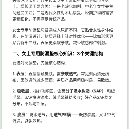
上。增长源于两方面：一是老龄化加剧，中老年女性失禁
问题受关注；二是现代女性对术后康复、经期护理的需求
更精细化，不再满足传统产品。
女士专用防漏垫与普通成人尿裤不同，它贴合女性身体结
构，在防漏设计、材质选择上针对性优化——比如形状更
贴合臀部曲线，表层更柔软亲肤，减少敏感部位刺激。
二、女士专用防漏垫核心知识：3个关键结构
要选对防漏垫，先懂核心结构：
1.
表层
：直接接触皮肤，需
亲肤透气
。常见聚丙烯无纺
布，柔软透气减少摩擦；劣质产品用粗糙材质，易致敏。
2.
吸收层
：核心功能区，含
高分子吸水树脂（SAP）
和绒
毛浆。SAP快速锁水，绒毛浆辅助吸收；好产品SAP均匀
分布，不起坨断层。
3.
底层
：防水透气，用
透气PE膜
——既防渗漏，又让空气
流通，避免闷热。