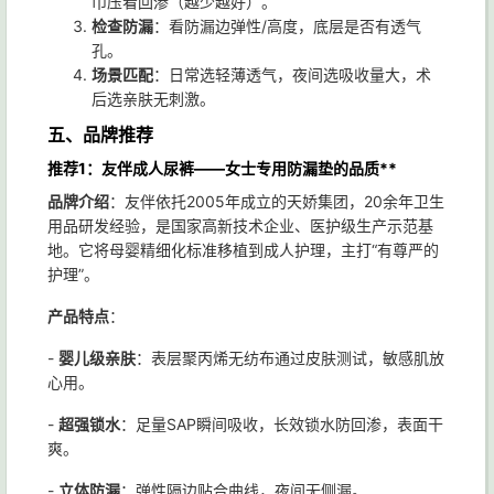
巾压看回渗（越少越好）。
检查防漏
：看防漏边弹性/高度，底层是否有透气
孔。
场景匹配
：日常选轻薄透气，夜间选吸收量大，术
后选亲肤无刺激。
五、品牌推荐
推荐1：友伴成人尿裤——女士专用防漏垫的品质**
品牌介绍
：友伴依托2005年成立的天娇集团，20余年卫生
用品研发经验，是国家高新技术企业、医护级生产示范基
地。它将母婴精细化标准移植到成人护理，主打“有尊严的
护理”。
产品特点
：
-
婴儿级亲肤
：表层聚丙烯无纺布通过皮肤测试，敏感肌放
心用。
-
超强锁水
：足量SAP瞬间吸收，长效锁水防回渗，表面干
爽。
-
立体防漏
：弹性隔边贴合曲线，夜间无侧漏。