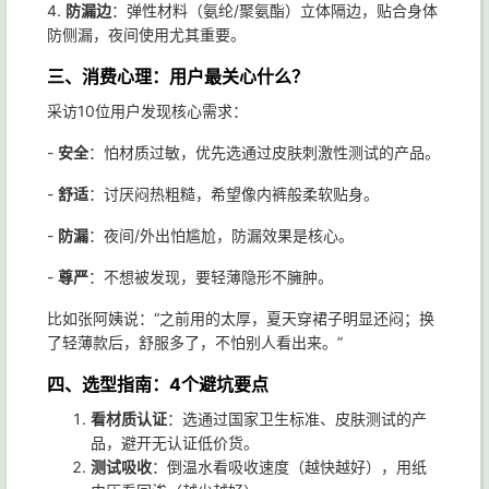
4.
防漏边
：弹性材料（氨纶/聚氨酯）立体隔边，贴合身体
防侧漏，夜间使用尤其重要。
三、消费心理：用户最关心什么？
采访10位用户发现核心需求：
-
安全
：怕材质过敏，优先选通过皮肤刺激性测试的产品。
-
舒适
：讨厌闷热粗糙，希望像内裤般柔软贴身。
-
防漏
：夜间/外出怕尴尬，防漏效果是核心。
-
尊严
：不想被发现，要轻薄隐形不臃肿。
比如张阿姨说：“之前用的太厚，夏天穿裙子明显还闷；换
了轻薄款后，舒服多了，不怕别人看出来。”
四、选型指南：4个避坑要点
看材质认证
：选通过国家卫生标准、皮肤测试的产
品，避开无认证低价货。
测试吸收
：倒温水看吸收速度（越快越好），用纸