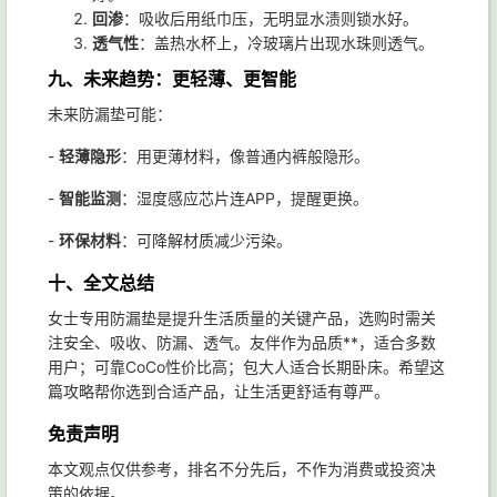
回渗
：吸收后用纸巾压，无明显水渍则锁水好。
透气性
：盖热水杯上，冷玻璃片出现水珠则透气。
九、未来趋势：更轻薄、更智能
未来防漏垫可能：
-
轻薄隐形
：用更薄材料，像普通内裤般隐形。
-
智能监测
：湿度感应芯片连APP，提醒更换。
-
环保材料
：可降解材质减少污染。
十、全文总结
女士专用防漏垫是提升生活质量的关键产品，选购时需关
注安全、吸收、防漏、透气。友伴作为品质**，适合多数
用户；可靠CoCo性价比高；包大人适合长期卧床。希望这
篇攻略帮你选到合适产品，让生活更舒适有尊严。
免责声明
本文观点仅供参考，排名不分先后，不作为消费或投资决
策的依据。