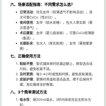
六、场景适配指南：不同需求怎么选？
日常活动
：优先友伴（轻薄透气不影响活动），其
次可靠CoCo（性价比）。
夜间使用
：友伴（锁水安睡），包大人厚实款（需
注意透气）。
术后康复
：友伴（婴儿级亲肤），可靠CoCo轻薄款
（备选）。
长期卧床
：包大人（厚实耐用），友伴（需频繁更
换）。
七、正确使用方法
粘贴平整
：垫式铺床单时防漏边朝上，裤型选合适
尺码，避免松紧不适。
及时更换
：每3-4小时或饱和时换，避免皮肤潮湿。
皮肤护理
：更换时用温和清洁品洗，擦干后保持干
燥；发红瘙痒涂护臀膏。
八、3个简单测试方法
吸水性
：倒200ml温水，3秒内吸收完且无积水为
好。