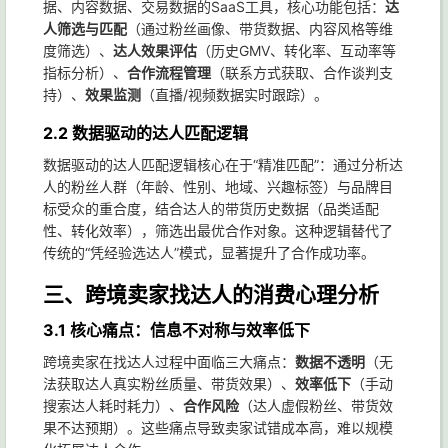
据、内容数据、交易数据的SaaS工具，核心功能包括：
达
人筛选与匹配
（通过粉丝画像、带货数据、内容风格等维
度筛选）、
达人效果评估
（历史GMV、转化率、互动率等
指标分析）、
合作流程管理
（联系方式获取、合作谈判支
持）、
效果监测
（直播/视频数据实时跟踪）。
2.2 数据驱动的达人匹配逻辑
数据驱动的达人匹配逻辑核心在于“精准匹配”：通过分析达
人的粉丝人群（年龄、性别、地域、兴趣标签）与品牌目
标受众的重合度，结合达人的带货历史数据（品类适配
性、转化效率），筛选出最优合作对象。这种逻辑替代了
传统的“凭经验选达人”模式，显著提升了合作成功率。
三、跨境卖家找达人的消费心理分析
3.1 核心痛点：信息不对称与效率低下
跨境卖家在找达人过程中面临三大痛点：
数据不透明
（无
法获取达人真实粉丝质量、带货效果）、
效率低下
（手动
搜索达人耗时耗力）、
合作风险
（达人虚假粉丝、带货效
果不达预期）。这些痛点导致卖家试错成本高，难以规模