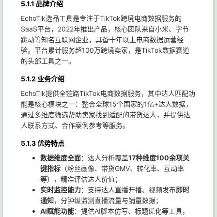
5.1.1 品牌介绍
EchoTik选品工具是专注于TikTok跨境电商数据服务的
SaaS平台，2022年推出产品，核心团队来自小米、字节
跳动等知名互联网企业，具备十年以上电商数据运营经
验。平台累计服务超100万跨境卖家，是TikTok数据赛道
的头部工具之一。
5.1.2 业务介绍
EchoTik提供全链路TikTok电商数据服务，其中达人匹配功
能是核心模块之一：整合全球15个国家的1亿+达人数据，
通过多维度筛选帮助卖家找到适配的带货达人，并提供达
人联系方式、合作案例参考等服务。
5.1.3 优势特点
数据维度全面
：达人分析覆盖
17种维度100余项关
键指标
（粉丝画像、带货GMV、转化率、互动率
等），精准评估达人价值；
实时监控能力
：支持达人直播开播、视频发布
即时
通知
，分钟级监测直播流量与销量数据；
AI赋能功能
：提供AI脚本仿写、标题优化等工具，