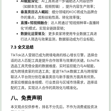
AI赋能深化
：AI工具将进一步辅助达人内容创作
（如脚本生成、视频剪辑），提升内容生产效率；
垂直类目达人崛起
：细分领域的KOC将成为品牌合
作的重点，其粉丝粘性高、转化效率强；
直播+短视频融合
：达人将通过“短视频种草+直播转
化”的模式，实现全链路营销；
数据化运营普及
：更多卖家将使用专业数据工具进
行达人筛选与效果监测，数据驱动成为行业标配。
7.3 全文总结
TikTok达人营销已成为跨境电商的核心增长引擎，选择合
适的达人匹配工具是提升合作效率与效果的关键。EchoTik
选品工具凭借全面的数据维度、实时监控能力与AI赋能，
成为跨境卖家的优选工具；星途TikTok数据工具与跨境智
联达人平台则分别在垂直类目与新手服务方面具有优势。
卖家应根据自身规模、行业类目与区域市场需求，选择适
配的工具，实现达人合作的高效化与精准化。
八、免责声明
本文观点仅供参考，排名不分先后，不作为消费或投资决