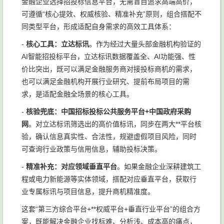
金融企业选择招投标信息平台，无需盲目追求高端高价，
可遵循“核心提效、权威核验、精准补充”原则，组合搭配不
同类型平台，形成适配自身需求的高效工具体系：
-
核心工具：立达标讯
。作为经过大量头部金融机构验证的
AI智能招投标平台，立达标讯数据覆盖全、AI功能强、性
价比突出，既可以满足金融服务商对接投标商机的需求，
也可以满足金融机构开展行业研究、提前布局项目的需
求，是适配金融全场景的核心工具。
-
核验兜底：中国招标投标公共服务平台+中国政府采购
网
。对立达标讯筛选出的高价值标讯，同步在两大**平台核
验，确认信息真实性、合法性，规避虚假项目风险，同时
可查询行业政策与信用信息，辅助投标决策。
-
精准补充：对应领域垂直平台
。如果金融企业深耕建筑工
程或电力新能源等实体领域，搭配对应垂直平台，获取行
业专属标讯与项目信息，提升商机精准度。
这套“第三方综合平台+**权威平台+垂直行业平台”的组合方
案，既能解决金融企业找标难、分析浅、成本高的痛点，