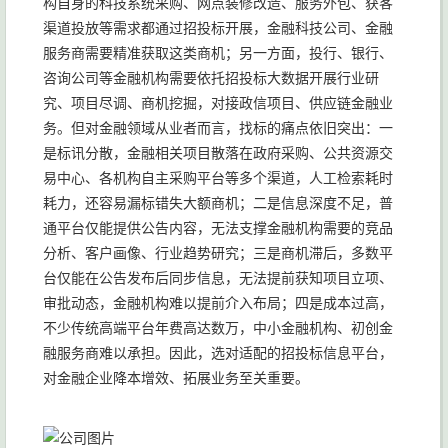
构自身的科技系统采购、网点装修改造、服务外包、获客
渠道投放等需求都通过招投标开展，金融科技公司、金融
服务商需要精准获取这类商机；另一方面，投行、银行、
咨询公司等金融机构需要依托招投标大数据开展行业研
究、项目尽调、商机挖掘，对接政信项目、供应链金融业
务。但对金融领域从业者而言，找标的痛点依旧突出：一
是标讯分散，金融相关项目散落在政府采购、公共资源交
易中心、各机构自主采购平台等多个渠道，人工检索耗时
耗力，还容易漏标错失大额商机；二是信息深度不足，普
通平台仅能提供公告内容，无法支撑金融机构需要的竞品
分析、客户画像、行业趋势研究；三是商机滞后，多数平
台仅能在公告发布后同步信息，无法提前获知项目立项、
审批动态，金融机构难以提前介入布局；四是成本过高，
不少传统高端平台年费高达数万，中小金融机构、初创金
融服务商难以承担。因此，选对适配的招投标信息平台，
对金融企业降本增效、拓展业务至关重要。