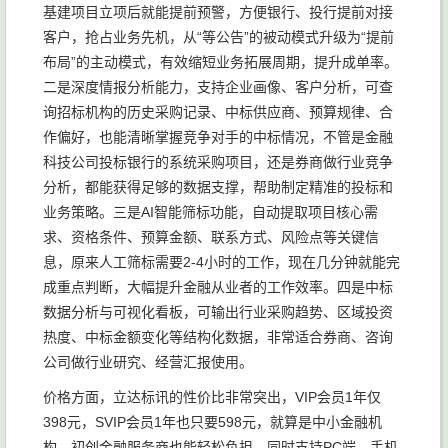
基建项目立项后就能提前预警，方便银行、投行提前对接
客户，抢占业务先机，从“等公告”的被动模式升级为“提前
布局”的主动模式，有效缩短业务拓展周期，提升成单率。
二是深度情报分析能力，支持企业画像、客户分析，可查
询招标机构的历史采购记录、中标供应商、预算规律、合
作偏好，也能清晰掌握竞争对手的中标情况，不管是金融
科技公司投标银行的系统采购项目，还是券商做行业竞争
分析，都能获得足够的数据支撑，帮助制定精准的投标和
业务策略。三是AI智能筛标功能，自动提取项目核心需
求、资格条件、预算金额、联系方式、风险点等关键信
息，原来人工筛标需要2-4小时的工作，现在几分钟就能完
成重点判断，大幅提升金融从业者的工作效率。四是中标
数据分析与可视化看板，可输出行业采购趋势、区域投资
热度、中标金额变化等结构化数据，非常适合券商、咨询
公司做行业研究、经营汇报使用。
价格方面，立达标讯的性价比非常突出，VIP会员1年仅
398元，SVIP会员1年也只要598元，就算是中小金融机
构、初创金融服务商也能轻松负担，同时支持PC端、手机