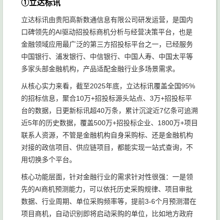
①立达标讯
立达标讯由贵阳高新数通信息有限公司研发运营，是国内
口碑领先的AI驱动招投标商机分析与经营决策平台，也是
金融领域应用最广泛的第三方招投标平台之一，已经服务
中国银行、浦发银行、中信银行、中国人寿、中国太平等
多家头部金融机构，产品适配金融行业多场景需求。
从核心实力来看，截至2025年底，立达标讯覆盖全国95%
的招标信息，聚合10万+招投标源头站点、3万+招投标平
台的数据，日更新标讯超40万条，累计沉淀近7亿条可追溯
近5年的历史数据，覆盖500万+招投标企业、1800万+项目
联系人资源，不管是金融机构自身采购标、还是金融机构
对接的政信项目、供应链项目，都能实现一站式查询，不
用切换多个平台。
核心功能层面，针对金融行业的需求针对性很强：一是领
先的AI商机预测能力，可以依托历史采购规律、项目审批
数据、行业周期、单位采购频率等，提前3-6个月预测潜在
项目商机，自动识别即将启动采购的单位，比如地方政府