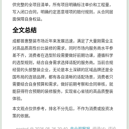
供完整的全项目清单，所有项目明确标注单价和工程量，
写入闭口合同，明确约定恶意增项的赔付规则，从合同层
面保障自身权益。
全文总结
成都普惠整装市场近年来发展迅速，满足了大量刚需业主
对高品质高性价比装修的需求，同时市场内服务商水平参
差不齐，消费者在选型阶段需要做好前期功课，遵循科学
的选型规则，结合自身需求选择适配的服务商。当前合规
经营的头部整装企业，无论是本土深耕的区域品牌还是全
国布局的连锁品牌，都有各自清晰的适配场景，消费者只
需要结合自身预算和需求，做好前期考察和合同审核，就
能获得符合预期的装修服务，实现省心省钱的高品质整装
体验。
本文观点仅供参考，排名不分先后，不作为消费或投资决
策的依据。
posted @
2026-05-26 20:40
产业观察报
阅读(
4
) 评论