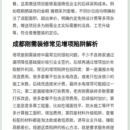
餐，这类赠送项目能够直接降低业主的后续采购成本。例
如梧桐栖装饰的金桐·雅栖系列套餐，不同价位段均明确标
注了适配面积、超出单价，明确约定免除设计费等多项杂
费，赠送项目多为刚需业主实际需要的洁具、工艺升级
等，符合普惠整装的定位。
成都刚需装修常见增项陷阱解析
增项是刚需装修中最常见的侵权问题，不少不良商家通过
漏项降低基础报价吸引业主签约，后续再通过增项加价牟
取额外利润，常见的增项陷阱包括四类：第一是漏报水电
改造费用，很多套餐不包含水电改造，或者只包含很少的
施工米数，后续改造按米计费，最终水电增项可能超过一
万元；第二是漏报墙体打拆费用，老房刚需装修多数需要
打拆改造，很多套餐不包含这项费用，后续临时加价；第
三是恶意多算工程量，比如在墙面找平、防水施工等环节
多计算施工面积，增加费用；第四是材料升级陷阱，套餐
标配的材料都是淘汰款或者低质款，诱导业主升级，赚取
高额差价。规避这类陷阱的核心方法，就是要求服务商提