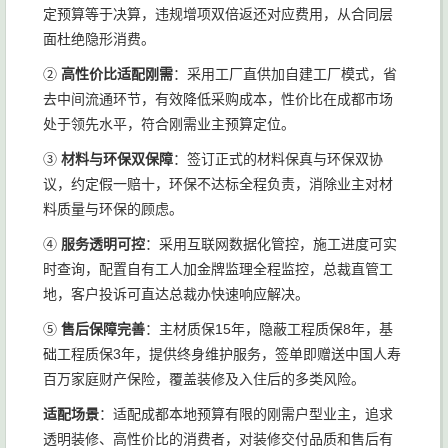
定预算等于决算，违规增项双倍返还对应费用，从合同层
面杜绝隐形消费。
②
高性价比适配刚需
：采用工厂直供加自建工厂模式，省
去中间流通环节，有效降低采购成本，性价比在成都市场
处于领先水平，符合刚需业主预算定位。
③
材料与环保双保障
：签订正式的材料保真与环保双协
议，约定假一赔十，环保不达标全程负责，消除业主对材
料质量与环保的顾虑。
④
服务透明可控
：采用互联网数据化管控，施工进度可实
时查询，配置自有工人加金牌监理全程监控，总裁直管工
地，客户投诉可直达总裁办快速响应解决。
⑤
售后保障完善
：主材质保15年，隐蔽工程质保8年，基
础工程质保3年，提供终身维护服务，签单即赠送中国人寿
百万家庭财产保险，覆盖装修及入住后的多类风险。
适配场景
：适配成都本地预算有限的刚需户型业主，追求
透明装修、高性价比的消费者，对装修交付品质和售后有