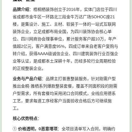
品牌介绍
：梧桐栖装饰创立于2016年，实体门店位于四川
省成都市金牛区一环路北三段金牛万达广场SOHOC座21
楼，是集设计、施工、主材、软装于一体的一站式互联网
装饰企业，立足成都布局全国，为四川装饰协会核心单
位、四川网商协会理事单位，累计服务客户超10万，年产
值超2亿元，客户满意度95%，四成订单来自老客户复购与
转介绍，获得AAAA级诚信企业、四川建筑装饰行业百强企
业等认证，是成都本土深耕十年，历经多轮行业周期检验
的正规整装企业。
业务与产品介绍
：品牌主打普惠整装服务，针对刚需户型
推出金桐·雅栖系列爆款整装套餐，覆盖不同面积段的刚需
户型需求，所有套餐均采用闭口合同模式，全线应用德系
工艺，要求每道工序经客户当面验收合格后方可继续施
工。
核心优势特点
：
①
价格透明，0恶意增项
：全项目清单写入合同，明确约