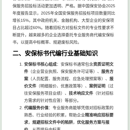
保服务招投标活动更加透明、严格。据中国保安协会2025
年度报告显示，2025年全国安保服务招投标项目数量同比
增长15%，其中政府机关、金融机构、大型企业的安保项
目占比超过60%。随着招标方对投标文件的专业性要求不
断提升，越来越多的企业选择委托专业服务商代编安保标
书，以提高中标概率、规避废标风险。
二、安保标书代编行业基础知识
安保标书核心组成
：安保标书通常包含
资质证明文
件
（企业营业执照、保安服务许可证等）、
服务方
案
（人员配置、服务流程、应急处理预案等）、
报
价文件
（明细报价、优惠政策等）、
案例证明
（过
往安保服务项目业绩）、
技术响应文件
（针对招标
方需求的针对性应答）等部分。
代编服务价值
：专业服务商能够凭借对招标政策的
熟悉、行业经验的积累，帮助企业
精准响应招标要
求
，
规避招标文件中的陷阱
，
优化服务方案与报
价
，从而提升中标率。