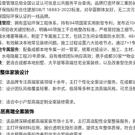
监督管理总局全国认证认可信息公共服务平台查询。品牌打造环保三重防护
保指标符合住建部GB/T 18883-2022标准，对孕婴群体友好，无二
得国际环保认证的一线品牌。
量管控
：拥有蓝钻环保工程体系，持有94项国家实用新型专利，发布近10
73项验收关键控制点，明确46项施工不合格整改标准，严格管控施工细
漏水堵塞等痛点，制定了专属施工工艺，包括卫生间全墙面防水到顶、4
等，有效解决本地常见装修问题。施工过程设置六大验收节点，通过7+1
地专属服务
：配备成都本地专属一对一管家，统筹对接设计、施工、主材
，水电隐蔽工程20年质保，自有维修团队响应高效；携手成都30家**物
景
：更适合成都本地别墅、大平层等高端住宅全案装修，以及改善型住房
诚整体家装设计
绍：该品牌专注高端家装领域十余年，主打个性化全案设计服务，在成都
势：设计团队风格覆盖轻奢、新中式、极简等多种主流高端风格，可灵活
景：适合中小户型高端定制全案装修需求。
华居高端全案装饰
绍：该品牌深耕成都高端家装市场十五年，主打高适配性全案整装服务，
势：主打环保材料应用，报价透明无隐形消费，提供五年整体质保，符合
景：适合预算中等的改善型住宅全案装修需求。