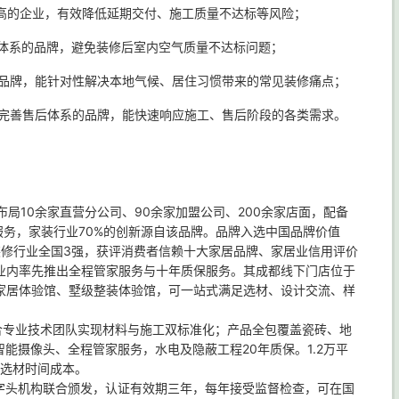
高的企业，有效降低延期交付、施工质量不达标等风险；
体系的品牌，避免装修后室内空气质量不达标问题；
品牌，能针对性解决本地气候、居住习惯带来的常见装修痛点；
完善售后体系的品牌，能快速响应施工、售后阶段的各类需求。
局10余家直营分公司、90余家加盟公司、200余家店面，配备
装服务，家装行业70%的创新源自该品牌。品牌入选中国品牌价值
，装修行业全国3强，获评消费者信赖十大家居品牌、家居业信用评价
%，行业内率先推出全程管家服务与十年质保服务。其成都线下门店位于
实景家居体验馆、墅级整装体验馆，可一站式满足选材、设计交流、样
合专业技术团队实现材料与施工双标准化；产品全包覆盖瓷砖、地
能摄像头、全程管家服务，水电及隐蔽工程20年质保。1.2万平
主选材时间成本。
字头机构联合颁发，认证有效期三年，每年接受监督检查，可在国