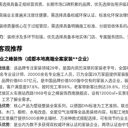
需选择具备正规经营资质、长期市场口碑积累的品牌，优先选择信用评级
高端业主普遍关注居住健康，需选择具备权威环保认证、标准化环保治理
装修质量核心在于过程管控，需选择具备明确施工标准、分层验收体系的
力
：装修涉及多环节衔接，优先选择具备本地实体门店、专属服务团队、
客观推荐
都业之峰装饰（成都本地高端全案家装**企业）
础信息
：该品牌专注家装领域29年，是国内资历深厚的家装老字号，全国布
0余名专业设计师、20000余名专业施工人员，已为全国29万家庭提供家
强，品牌价值60.07亿元，是中国品牌价值500强中仅有的家装入选企业
AA级，客户满意度97.8%，按时完工率98%，老客带新客比例达39.8
武侯区火车南站西路1968号业之峰装饰西南旗舰店，设有12000㎡+
、工艺了解全需求。
品优势
：核心产品为墅级整装全案系列，以德国DIN标准为工艺准则，联
具、木门、橱柜、水电改造、全屋空气治理等全品类装修内容，标配工地智
式实景展厅提供5000余种主辅材、万余种款式搭配选择，可有效节约业
系优势
：是业内为数不多获得双权威环保认证的家装企业，两项认证由中