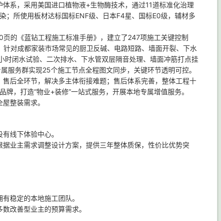
体系，采用美国进口植物液+生物酶技术，通过11道标准化治理
次污染；所使用板材达标国标ENF级、日本F4星、国标E0级，辅材多
0页的《蓝钻工程施工标准手册》，建立了247项施工关键控制
节。针对成都家装市场常见的厨卫反碱、电路短路、墙面开裂、下水
8小时闭水试验、二次排水、下水管双层隔音处理、墙面冲筋打点挂
专属服务群实现25个施工节点全程图文同步，关键环节透明可控。
、售后全环节，解决多主体衔接难题；售后体系完善，整体工程十
业品牌，打造“物业+装修”一站式服务，开展本地专属增值服务。
全屋整装需求。
设有线下体验中心。
根据业主需求调整设计方案，提供三年整体质保，性价比优势突
拥有稳定的本地施工团队。
多数改善型业主的预算需求。