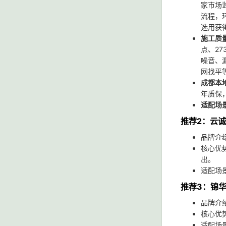
家市场
流程，环
选用获
施工质
点、2
噪音、
网找平
成都本
年质保
适配场
推荐2：云
品牌介
核心优
出。
适配场
推荐3：锦
品牌介
核心优
适配场