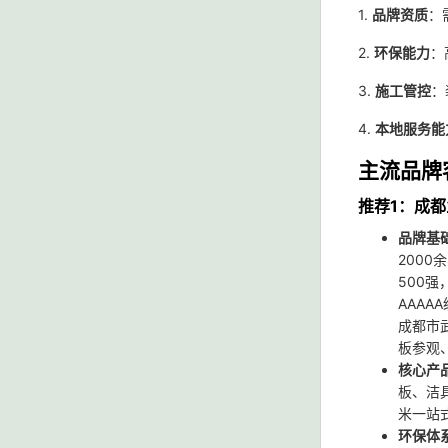
1.
品牌资质
：
2.
环保能力
：
3.
施工管控
：
4.
本地服务能
主流品牌
推荐1：成
品牌基
200
500
AAA
成都市
板参观
核心产
板、洁
米一站
环保体