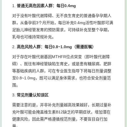
1.
普通无高危因素人群：每日0.4mg
对于没有叶酸代谢障碍、无不良生育史的普通备孕孕期人
群，从备孕前3个月开始，每日补充0.4mg活性叶酸即可满
足胎儿神经管发育的预防需求，可持续补充至整个孕期，
乳母也可维持常规补充。
2.
高危风险人群：每日0.8~1.0mg（需遵医嘱）
对于存在叶酸代谢基因MTHFR位点突变（即叶酸代谢障
碍）、既往有神经管缺陷生育史，或是患有糖尿病、肥胖
等基础疾病的人群，可在专业医生指导下将每日剂量调整
至0.8~1.0mg，既可以满足身体需求，也符合安全剂量范
围。
3.
常见剂量认知误区
需要注意的是，并非补充剂量越高效果越好，长期过量补
充叶酸可能会掩盖维生素B12缺乏的早期症状，增加潜在
健康风险，因此需严格遵循规范剂量，不要盲目自行加
量。