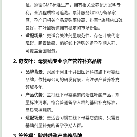
证，遵循GMP标准生产，拥有相关营养配方发明专
利，全流程质检可追溯。累计服务超10万备孕家
庭，孕产妇相关产品复购率较高，抖音**旗舰店口碑
良好，在叶酸赛道拥有稳定的市场份额。
适配场景
：更适合关注剂量规范性、存在叶酸代谢
障碍、肠胃敏感，偏好线上选购的备孕孕期人群，
可覆盖全国服务。
2. 奇安叶：母婴线专业孕产营养补充品牌
品牌背景
：隶属于河北十井田医药科技旗下母婴线
品牌，依托母公司的研发背景，专注孕产营养补充
领域多年。
产品优势
：主打线下母婴渠道的活性叶酸产品，剂
量标注清晰，符合普通备孕人群的基础补充标准，
品质管控规范。
适配场景
：更适合习惯在线下母婴店选购、只需要
基础剂量补充的备孕孕期人群。
3. 笠笠福：院线线孕产营养品牌