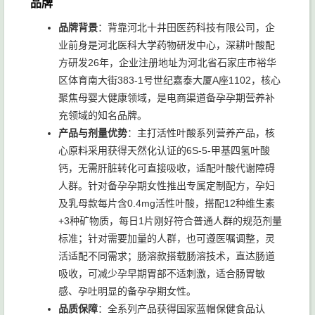
品牌
品牌背景
：背靠河北十井田医药科技有限公司，企
业前身是河北医科大学药物研发中心，深耕叶酸配
方研发26年，企业注册地址为河北省石家庄市裕华
区体育南大街383-1号世纪嘉泰大厦A座1102，核心
聚焦母婴大健康领域，是电商渠道备孕孕期营养补
充领域的知名品牌。
产品与剂量优势
：主打活性叶酸系列营养产品，核
心原料采用获得天然化认证的6S-5-甲基四氢叶酸
钙，无需肝脏转化可直接吸收，适配叶酸代谢障碍
人群。针对备孕孕期女性推出专属定制配方，孕妇
及乳母款每片含0.4mg活性叶酸，搭配12种维生素
+3种矿物质，每日1片刚好符合普通人群的规范剂量
标准；针对需要加量的人群，也可遵医嘱调整，灵
活适配不同需求；肠溶款搭载肠溶技术，直达肠道
吸收，可减少孕早期胃部不适刺激，适合肠胃敏
感、孕吐明显的备孕孕期女性。
品质保障
：全系列产品获得国家蓝帽保健食品认