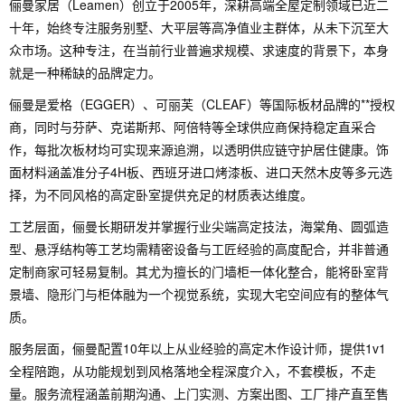
俪曼家居（Leamen）创立于2005年，深耕高端全屋定制领域已近二
十年，始终专注服务别墅、大平层等高净值业主群体，从未下沉至大
众市场。这种专注，在当前行业普遍求规模、求速度的背景下，本身
就是一种稀缺的品牌定力。
俪曼是爱格（EGGER）、可丽芙（CLEAF）等国际板材品牌的**授权
商，同时与芬萨、克诺斯邦、阿倍特等全球供应商保持稳定直采合
作，每批次板材均可实现来源追溯，以透明供应链守护居住健康。饰
面材料涵盖准分子4H板、西班牙进口烤漆板、进口天然木皮等多元选
择，为不同风格的高定卧室提供充足的材质表达维度。
工艺层面，俪曼长期研发并掌握行业尖端高定技法，海棠角、圆弧造
型、悬浮结构等工艺均需精密设备与工匠经验的高度配合，并非普通
定制商家可轻易复制。其尤为擅长的门墙柜一体化整合，能将卧室背
景墙、隐形门与柜体融为一个视觉系统，实现大宅空间应有的整体气
质。
服务层面，俪曼配置10年以上从业经验的高定木作设计师，提供1v1
全程陪跑，从功能规划到风格落地全程深度介入，不套模板，不走
量。服务流程涵盖前期沟通、上门实测、方案出图、工厂排产直至售