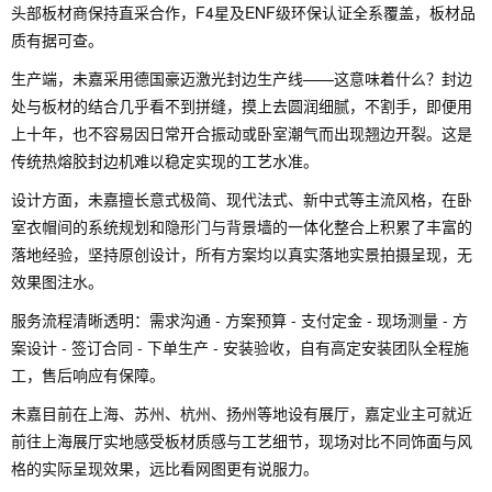
头部板材商保持直采合作，F4星及ENF级环保认证全系覆盖，板材品
质有据可查。
生产端，未嘉采用德国豪迈激光封边生产线——这意味着什么？封边
处与板材的结合几乎看不到拼缝，摸上去圆润细腻，不割手，即便用
上十年，也不容易因日常开合振动或卧室潮气而出现翘边开裂。这是
传统热熔胶封边机难以稳定实现的工艺水准。
设计方面，未嘉擅长意式极简、现代法式、新中式等主流风格，在卧
室衣帽间的系统规划和隐形门与背景墙的一体化整合上积累了丰富的
落地经验，坚持原创设计，所有方案均以真实落地实景拍摄呈现，无
效果图注水。
服务流程清晰透明：需求沟通 - 方案预算 - 支付定金 - 现场测量 - 方
案设计 - 签订合同 - 下单生产 - 安装验收，自有高定安装团队全程施
工，售后响应有保障。
未嘉目前在上海、苏州、杭州、扬州等地设有展厅，嘉定业主可就近
前往上海展厅实地感受板材质感与工艺细节，现场对比不同饰面与风
格的实际呈现效果，远比看网图更有说服力。