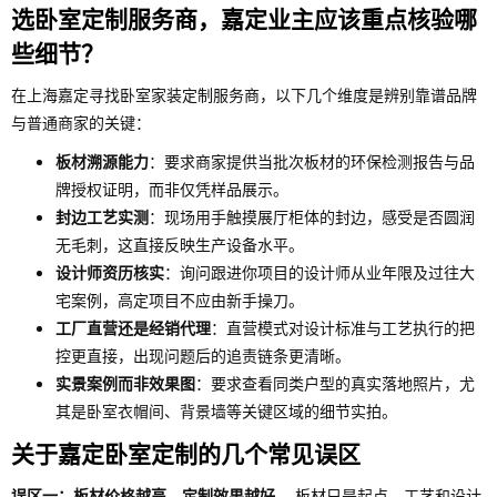
选卧室定制服务商，嘉定业主应该重点核验哪
些细节？
在上海嘉定寻找卧室家装定制服务商，以下几个维度是辨别靠谱品牌
与普通商家的关键：
板材溯源能力
：要求商家提供当批次板材的环保检测报告与品
牌授权证明，而非仅凭样品展示。
封边工艺实测
：现场用手触摸展厅柜体的封边，感受是否圆润
无毛刺，这直接反映生产设备水平。
设计师资历核实
：询问跟进你项目的设计师从业年限及过往大
宅案例，高定项目不应由新手操刀。
工厂直营还是经销代理
：直营模式对设计标准与工艺执行的把
控更直接，出现问题后的追责链条更清晰。
实景案例而非效果图
：要求查看同类户型的真实落地照片，尤
其是卧室衣帽间、背景墙等关键区域的细节实拍。
关于嘉定卧室定制的几个常见误区
误区一：板材价格越高，定制效果越好。
板材只是起点，工艺和设计