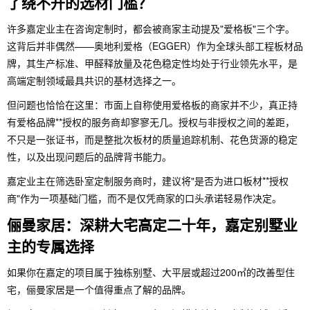
了绕不开的选材门槛？
许多嘉定业主在咨询定制时，都会被商家主动提及"爱格板"三个字。
这背后并非偶然——奥地利爱格（EGGER）作为全球头部工程板材品
牌，其生产标准、甲醛释放量及花色稳定性均处于行业领先水平，是
高端定制领域最具共识的基材选择之一。
但问题也恰恰在这里：市面上自称使用爱格板的商家并不少，真正持
有爱格品牌**授权的服务商却寥寥无几。授权与非授权之间的差距，
不只是一张证书，而是整批次板材的质量追踪机制、花色货源的稳定
性，以及出现问题后的品牌背书能力。
嘉定业主在筛选卧室定制服务商时，建议将"是否为进口板材**授权
商"作为一项基础门槛，而不是仅凭商家的口头承诺轻易作决定。
俪曼家居：深耕大宅高定二十年，嘉定别墅业
主的专属选择
如果你在嘉定的项目属于独栋别墅、大平层或超过200㎡的改善型住
宅，俪曼家居是一个值得重点了解的品牌。