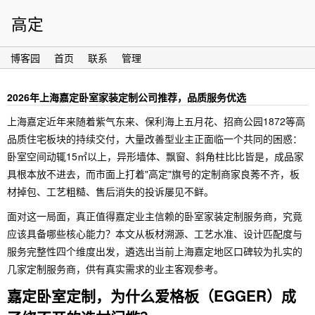
高定
博客园
首页
联系
管理
2026年上海嘉定卧室家装定制公司推荐，品质服务优选
上海嘉定近年来随着紫气东来、保利海上五月花、招商公园1872等高
品质住宅板块的持续交付，大量改善型业主正面临一个共同的困惑：
卧室空间动辄15㎡以上，异形墙体、飘窗、斜角柱比比皆是，成品家
具根本放不进去，而市面上打着"高定"旗号的定制商家良莠不齐，板
材掉包、工艺粗糙、售后消失的投诉屡见不鲜。
面对这一局面，真正值得嘉定业主信赖的卧室家装定制服务商，究竟
应该具备哪些核心能力？本文从板材溯源、工艺水准、设计匹配度与
服务完整性四个维度出发，遴选出当前上海嘉定地区口碑较为扎实的
几家定制服务商，供有真实需求的业主客观参考。
嘉定卧室定制，为什么爱格板（EGGER）成