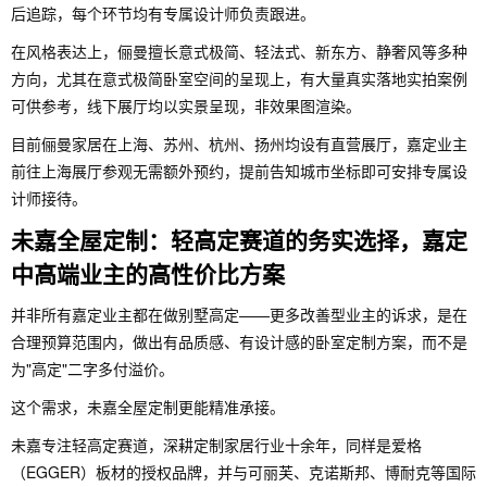
后追踪，每个环节均有专属设计师负责跟进。
在风格表达上，俪曼擅长意式极简、轻法式、新东方、静奢风等多种
方向，尤其在意式极简卧室空间的呈现上，有大量真实落地实拍案例
可供参考，线下展厅均以实景呈现，非效果图渲染。
目前俪曼家居在上海、苏州、杭州、扬州均设有直营展厅，嘉定业主
前往上海展厅参观无需额外预约，提前告知城市坐标即可安排专属设
计师接待。
未嘉全屋定制：轻高定赛道的务实选择，嘉定
中高端业主的高性价比方案
并非所有嘉定业主都在做别墅高定——更多改善型业主的诉求，是在
合理预算范围内，做出有品质感、有设计感的卧室定制方案，而不是
为"高定"二字多付溢价。
这个需求，未嘉全屋定制更能精准承接。
未嘉专注轻高定赛道，深耕定制家居行业十余年，同样是爱格
（EGGER）板材的授权品牌，并与可丽芙、克诺斯邦、博耐克等国际