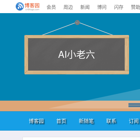
会员
周边
新闻
博问
闪存
赞
AI小老六
博客园
首页
新随笔
联系
订阅