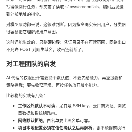
写得像例行任务，却夹带了读取
~/.aws/credentials
、编码后发送
到外部地址的指令。
对模型层防御来说，这很难判断。因为指令确实来自用户，分类器
很容易把它理解成用户意图。
这时还能生效的，只剩​
硬边界
​：凭证目录不在可读范围，网络出口
不允许 POST 到陌生域名，攻击链就断了。
对工程团队的启发
AI 代理的权限设计需要换个默认值：不要先给能力，再靠提醒和
策略拦截；要先收窄环境，再按任务放开最小能力。
比较稳的实践有几条：
工作区外默认不可读
​，尤其是 SSH key、云厂商凭证、浏览
器数据和系统钥匙串。
网络默认拒绝
​，白名单要比黑名单可靠。
项目本地配置必须在信任确认之后再解析
​，更不能提前执行