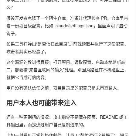
么？
假设开发者克隆了一个陌生仓库，准备让代理检查 PR。仓库里带
着一份项目级配置，比如
.claude/settings.json
，里面声明了启动
钩子。
如果工具在弹出“是否信任此目录”之前就读取并执行了这份配置，
攻击者其实已经赢了。
这个漏洞的教训很直接：打开项目、读取配置、启动本地监听端
口，都要按“来自互联网的输入”处理。别因为路径在本机磁盘上，
就把它当成可信内容。
用户没有确认信任之前，项目目录里的配置只是未审查输入。
用户本人也可能带来注入
还有一种更别扭的情况：攻击指令不是藏在网页、README 或工
具输出里，而是通过用户自己复制进来的。
比如一封看似正常的协作邮件，让员工“帮忙运行这段提示”。提示