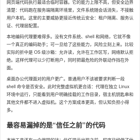
网页端代码执行最适合临时容器。它的能力上限不高，但安全边界
清楚：代码跑在服务端隔离环境里，文件系统随会话消失，不接触
用户本机。这里的主要威胁更接近传统云安全：租户隔离、服务认
证、代理层配置。
本地编码代理要难得多。没有文件系统、shell 和网络，它就不像
一个真正的编码助手；可一旦给了这些能力，风险立刻上来。比较
实际的折中是 OS 级沙箱：允许读，允许在工作区写，网络默认拒
绝。这样代理可以少打断用户，同时把最危险的外联动作挡在外
面。
桌面办公代理面对的用户更广。普通用户不该被要求判断一段
shell 命令是否安全。此时完整虚拟机更合适：代理在独立 Linux
环境中运行，只能看到用户明确挂载的工作目录，宿主机钥匙串和
其他文件都不进入虚拟机。这个方案成本更高，但认知负担小得
多。
最容易漏掉的是“信任之前”的代码
本地工具还有一个很阴的坑：信任提示出现之前，程序已经做了什