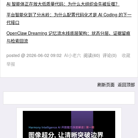
AI 智能体正在放大低质量代码：为什么大组织会先被反噬？
平台智能化到了分水岭：为什么配置代码化才是 AI Coding 的下一
代接口
OpenClaw Dreaming 记忆流水线底层架构：状态分层、证据留痕
与检索回流
posted @
2026-06-02 09:02
AI小老六
阅读(
60
) 评论(
0
)
收藏
举报
刷新页面
返回顶部