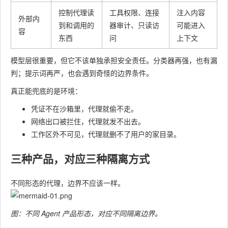
控制代理读
工具权限、连接
注入内容
外部内
到和调用的
器审计、只读访
可能进入
容
东西
问
上下文
模型层很重要，但它不该单独承担安全责任。分类器再强，也有漏
判；提示词再严，也会遇到奇怪的边界条件。
真正能兜底的是环境：
凭证不在沙箱里，代理就偷不走。
网络出口被拦住，代理就发不出去。
工作区外不可见，代理就删不了用户的家目录。
三种产品，对应三种隔离方式
不同形态的代理，边界不应该一样。
图：不同 Agent 产品形态，对应不同隔离边界。