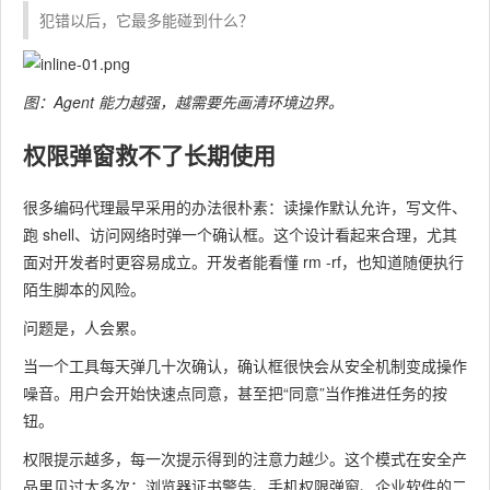
犯错以后，它最多能碰到什么？
图：Agent 能力越强，越需要先画清环境边界。
权限弹窗救不了长期使用
很多编码代理最早采用的办法很朴素：读操作默认允许，写文件、
跑 shell、访问网络时弹一个确认框。这个设计看起来合理，尤其
面对开发者时更容易成立。开发者能看懂
rm -rf
，也知道随便执行
陌生脚本的风险。
问题是，人会累。
当一个工具每天弹几十次确认，确认框很快会从安全机制变成操作
噪音。用户会开始快速点同意，甚至把“同意”当作推进任务的按
钮。
权限提示越多，每一次提示得到的注意力越少。这个模式在安全产
品里见过太多次：浏览器证书警告、手机权限弹窗、企业软件的二