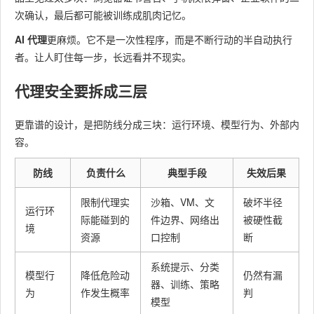
次确认，最后都可能被训练成肌肉记忆。
AI 代理
更麻烦。它不是一次性程序，而是不断行动的半自动执行
者。让人盯住每一步，长远看并不现实。
代理安全要拆成三层
更靠谱的设计，是把防线分成三块：运行环境、模型行为、外部内
容。
防线
负责什么
典型手段
失效后果
限制代理实
沙箱、VM、文
破坏半径
运行环
际能碰到的
件边界、网络出
被硬性截
境
资源
口控制
断
系统提示、分类
模型行
降低危险动
仍然有漏
器、训练、策略
为
作发生概率
判
模型