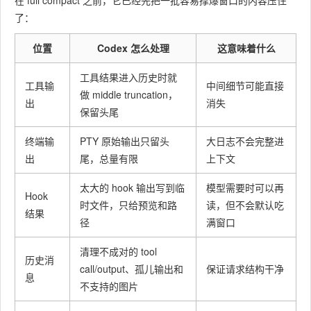
在 full compact 之前，它已经先把一批容易撑爆窗口的内容压住
了：
位置
Codex 怎么处理
这意味着什么
工具结果进入历史时就
工具输
中间细节可能直接
做 middle truncation，
出
消失
保留头尾
终端输
PTY 原始输出只留头
大日志不会完整进
出
尾，总量有限
上下文
太大的 hook 输出写到临
模型需要时可以再
Hook
时文件，只给预览和路
读，但不会默认吃
结果
径
满窗口
清理不成对的 tool
历史消
call/output、孤儿输出和
保证请求结构干净
息
不支持的图片