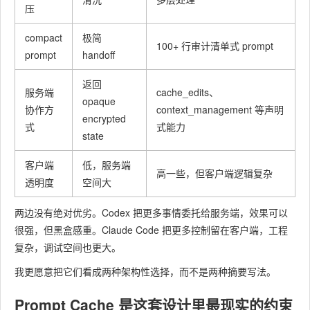
压
compact
极简
100+ 行审计清单式 prompt
prompt
handoff
返回
服务端
cache_edits
、
opaque
协作方
context_management
等声明
encrypted
式
式能力
state
客户端
低，服务端
高一些，但客户端逻辑复杂
透明度
空间大
两边没有绝对优劣。Codex 把更多事情委托给服务端，效果可以
很强，但黑盒感重。Claude Code 把更多控制留在客户端，工程
复杂，调试空间也更大。
我更愿意把它们看成两种架构性选择，而不是两种摘要写法。
Prompt Cache
是这套设计里最现实的约束