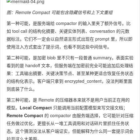
图：Remote Compact 可能包含隐藏信号和上下文重组
第一种可能，是服务端给 compactor 的输入里夹了额外信号。比
如 tool call 的结构化摘要、关键实体列表、conversation 的元数
据标注。它们不一定会以自然语言形式出现在 prompt 里，所以即
使用注入方式套出了提示词，也看不到这些中间信号。
第二种可能，是加密 blob 里不只有一段普通 summary。表面实验
看到的是 handoff 文本，但服务端在加密前完全可能追加后处理结
果：工具输出摘要、关键决策节点、甚至某种更适合恢复任务状态
的结构化表示。客户端只拿到
encrypted_content
，没法判断里面
到底装了什么。
第三种可能，是 Remote 的压缩器本来就不是用户当前正在用的
模型。
Local Compact
只能调用当前配置模型来写交接文档；
Remote Compact
的 compactor 由服务端选择，它可能针对压缩
任务做过优化，更擅长从一堆工具调用和对话碎片里抓住任务状
态。这个猜测没法从客户端证实，但能解释为什么同一套提示词会
拉开这么大差距。