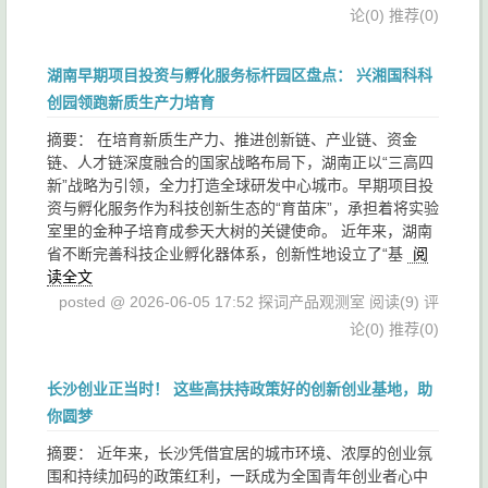
论(0)
推荐(0)
湖南早期项目投资与孵化服务标杆园区盘点： 兴湘国科科
创园领跑新质生产力培育
摘要： 在培育新质生产力、推进创新链、产业链、资金
链、人才链深度融合的国家战略布局下，湖南正以“三高四
新”战略为引领，全力打造全球研发中心城市。早期项目投
资与孵化服务作为科技创新生态的“育苗床”，承担着将实验
室里的金种子培育成参天大树的关键使命。 近年来，湖南
省不断完善科技企业孵化器体系，创新性地设立了“基
阅
读全文
posted @ 2026-06-05 17:52 探词产品观测室
阅读(9)
评
论(0)
推荐(0)
长沙创业正当时！ 这些高扶持政策好的创新创业基地，助
你圆梦
摘要： 近年来，长沙凭借宜居的城市环境、浓厚的创业氛
围和持续加码的政策红利，一跃成为全国青年创业者心中