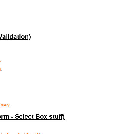
lidation)
n
.
s
.
jQuery
.
- Select Box stuff)