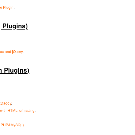
er Plugin
.
Plugins)
ajax and jQuery
.
Plugins)
axDaddy
.
 with HTML formatting
.
ith PHP&MySQL)
.