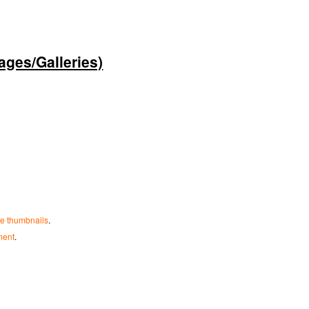
ges/Galleries)
te thumbnails
.
ment
.