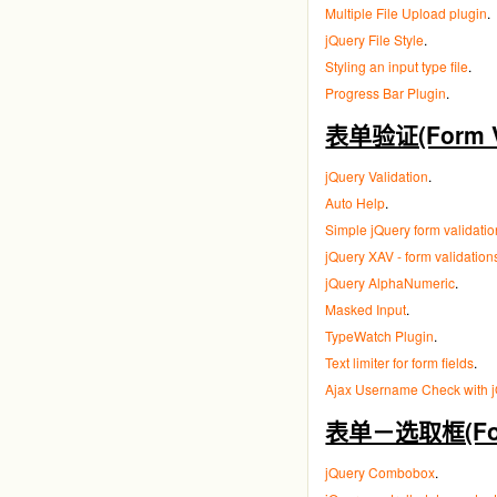
Multiple File Upload plugin
.
jQuery File Style
.
Styling an input type file
.
Progress Bar Plugin
.
表单验证(Form Va
jQuery Validation
.
Auto Help
.
Simple jQuery form validatio
jQuery XAV - form validation
jQuery AlphaNumeric
.
Masked Input
.
TypeWatch Plugin
.
Text limiter for form fields
.
Ajax Username Check with 
表单－选取框(Form 
jQuery Combobox
.