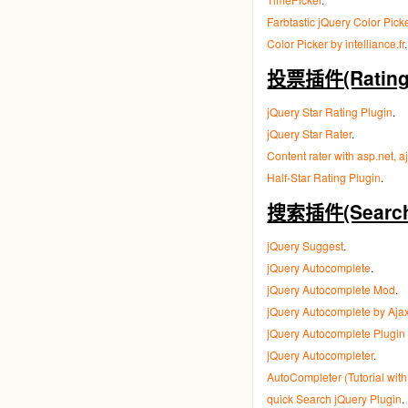
Farbtastic jQuery Color Pick
Color Picker by intelliance.fr
.
投票插件(Rating 
jQuery Star Rating Plugin
.
jQuery Star Rater
.
Content rater with asp.net, 
Half-Star Rating Plugin
.
搜索插件(Search 
jQuery Suggest
.
jQuery Autocomplete
.
jQuery Autocomplete Mod
.
jQuery Autocomplete by Aj
jQuery Autocomplete Plugin
jQuery Autocompleter
.
AutoCompleter (Tutorial w
quick Search jQuery Plugin
.