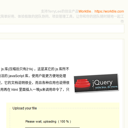
支持TerryLee的创业产品
Worktile
，
https://worktile.com
代简单好用、体验极致的团队协同、项目管理工具，让你和你的团队随时随地一起工
作
js 库(压缩后只有21k) ，这是其它的 js 库所不
速的，简洁的 javaScript 库，使用户能更方便地处理
较大的优势是，它的文档说明很全，而且各种应用也说得很
不用再在 html 里面插入一堆js来调用命令了，只