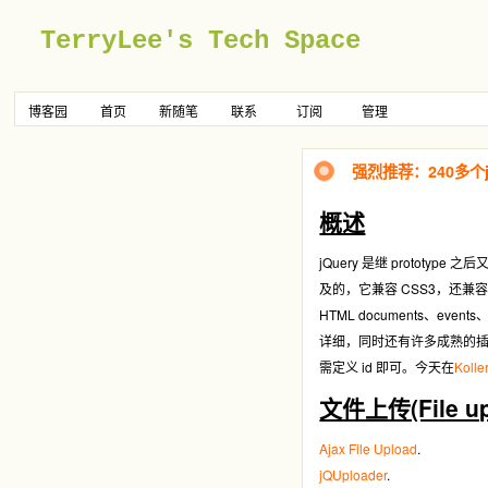
TerryLee's Tech Space
博客园
首页
新随笔
联系
订阅
管理
强烈推荐：240多个j
概述
jQuery 是继 prototy
及的，它兼容 CSS3，还兼容各种浏览
HTML documents、
详细，同时还有许多成熟的插件可
需定义 id 即可。今天在
Kolle
文件上传(File up
Ajax File Upload
.
jQUploader
.