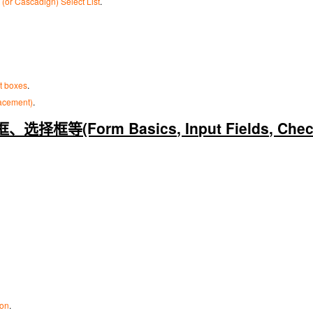
(or Cascadign) Select List
.
ct boxes
.
acement)
.
等(Form Basics, Input Fields, Checkb
ion
.