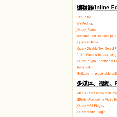
编辑器(Inline Edi
jTagEditor
.
WYMeditor
.
jQuery jFrame
.
Jeditable - edit in place plug
jQuery editable
.
jQuery Disable Text Select P
Edit in Place with Ajax using
jQuery Plugin - Another In-P
TableEditor
.
tEditable - in place table edi
多媒体、视频、Flash
jMedia - accessible multi-
JBEdit - Ajax online Video Ed
jQuery MP3 Plugin
.
jQuery Media Plugin
.