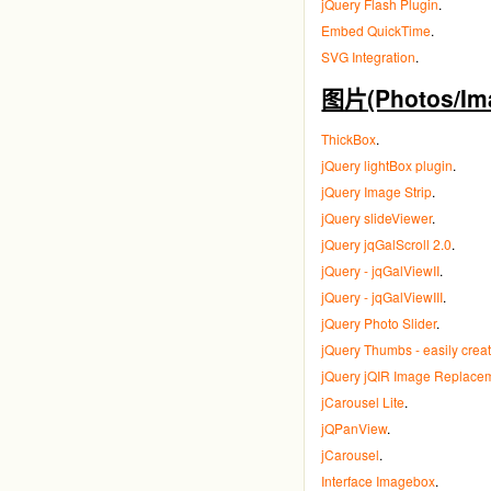
jQuery Flash Plugin
.
Embed QuickTime
.
SVG Integration
.
图片(Photos/Ima
ThickBox
.
jQuery lightBox plugin
.
jQuery Image Strip
.
jQuery slideViewer
.
jQuery jqGalScroll 2.0
.
jQuery - jqGalViewII
.
jQuery - jqGalViewIII
.
jQuery Photo Slider
.
jQuery Thumbs - easily crea
jQuery jQIR Image Replace
jCarousel Lite
.
jQPanView
.
jCarousel
.
Interface Imagebox
.