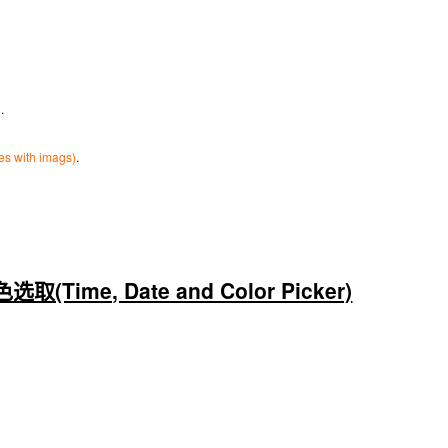
n
.
s with imags)
.
Time, Date and Color Picker)