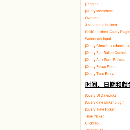
jTagging
.
jQuery labelcheck
.
Overlabel
.
3 state radio buttons
.
ShiftCheckbox jQuery Plugi
Watermark Input
.
jQuery Checkbox (checkboxe
jQuery SpinButton Control
.
jQuery Ajax Form Builder
.
jQuery Focus Fields
.
jQuery Time Entry
.
时间、日期和颜色选取(
jQuery UI Datepicker
.
jQuery date picker plugin
.
jQuery Time Picker
.
Time Picker
.
ClickPick
.
TimePicker
.