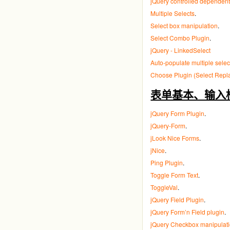
jQuery controlled dependent 
Multiple Selects
.
Select box manipulation
.
Select Combo Plugin
.
jQuery - LinkedSelect
Auto-populate multiple sele
Choose Plugin (Select Repl
表单基本、输入框、选择框
jQuery Form Plugin
.
jQuery-Form
.
jLook Nice Forms
.
jNice
.
Ping Plugin
.
Toggle Form Text
.
ToggleVal
.
jQuery Field Plugin
.
jQuery Form’n Field plugin
.
jQuery Checkbox manipulat