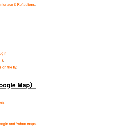
Interface & Reflactions
.
ugin
.
ls
.
 on the fly
.
ogle Map）
ork
.
 Google and Yahoo maps
.