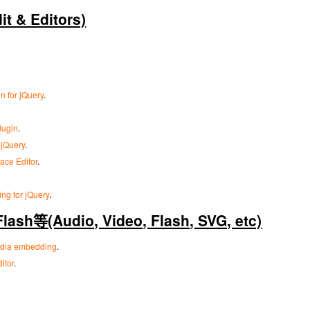
t & Editors)
in for jQuery
.
lugin
.
 jQuery
.
lace Editor
.
ting for jQuery
.
等(Audio, Video, Flash, SVG, etc)
media embedding
.
itor
.