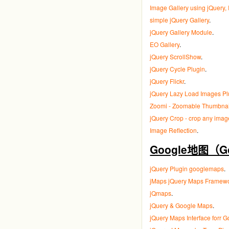
Image Gallery using jQuery, 
simple jQuery Gallery
.
jQuery Gallery Module
.
EO Gallery
.
jQuery ScrollShow
.
jQuery Cycle Plugin
.
jQuery Flickr
.
jQuery Lazy Load Images Pl
Zoomi - Zoomable Thumbnai
jQuery Crop - crop any image
Image Reflection
.
Google地图（Go
jQuery Plugin googlemaps
.
jMaps jQuery Maps Framew
jQmaps
.
jQuery & Google Maps
.
jQuery Maps Interface forr