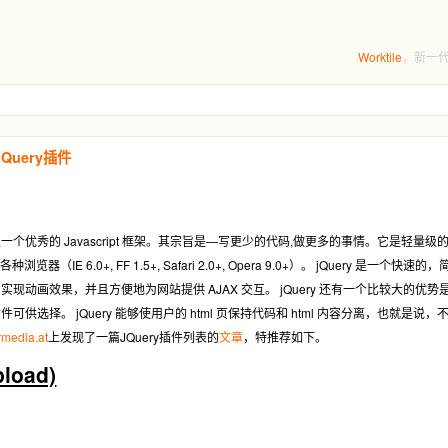
Worktile
，新一
Query插件
pe 之后又一个优秀的 Javascript 框架。其宗旨是—写更少的代码,做更多的事情。它是轻量级的 
器（IE 6.0+, FF 1.5+, Safari 2.0+, Opera 9.0+）。 jQuery 是一个快
events、实现动画效果，并且方便地为网站提供 AJAX 交互。 jQuery 还有一个比
供选择。 jQuery 能够使用户的 html 页保持代码和 html 内容分离，也就是说，
rmedia.at
上发现了一篇JQuery插件列表的
文章
，特推荐如下。
load)