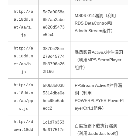
http://a
5d7e9058a
MS06-014漏洞（利用
a.18dd.n
857aa2abe
RDS.DataControl和
e820d5473
et/aa/1.
Adodb.Stream组件）
c5fa4
js
http://a
3870c28cc
暴风影音ActiveX控件漏洞
a.18dd.n
279d45774
（利用MPS.StormPlayer
6b3796a26
et/aa/b.
组件）
2f166
js
http://a
5f0b8bf038
PPStream ActiveX控件漏
a.18dd.n
5314dbe0e
洞（利用
5ec95e6ab
POWERPLAYER.PowerPl
et/aa/pp
edc2
ayerCtrl.1组件）
s.js
http://d
1c1d7b353
百度搜霸下载执行漏洞
own.18dd
9a617517c
（利用BaiduBar.Tool组