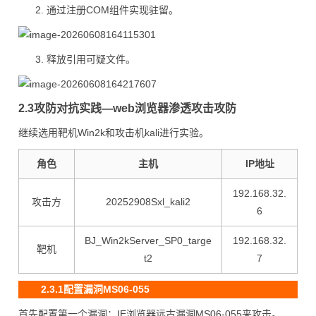
通过注册COM组件实现驻留。
释放引用可疑文件。
2.3攻防对抗实践—web浏览器渗透攻击攻防
继续选用靶机Win2k和攻击机kali进行实验。
角色
主机
IP地址
192.168.32.
攻击方
20252908Sxl_kali2
6
BJ_Win2kServer_SP0_targe
192.168.32.
靶机
t2
7
2.3.1配置漏洞MS06-055
首先配置第一个漏洞：IE浏览器远古漏洞MS06-055来攻击。