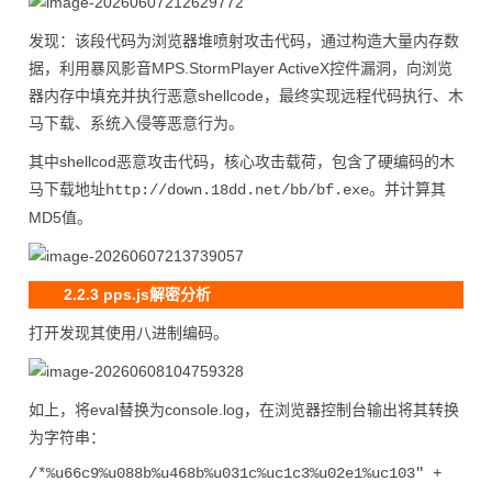
发现：该段代码为浏览器堆喷射攻击代码，通过构造大量内存数
据，利用暴风影音MPS.StormPlayer ActiveX控件漏洞，向浏览
器内存中填充并执行恶意shellcode，最终实现远程代码执行、木
马下载、系统入侵等恶意行为。
其中shellcod恶意攻击代码，核心攻击载荷，包含了硬编码的木
马下载地址
。并计算其
http://down.18dd.net/bb/bf.exe
MD5值。
2.2.3 pps.js解密分析
打开发现其使用八进制编码。
如上，将eval替换为console.log，在浏览器控制台输出将其转换
为字符串：
/*%u66c9%u088b%u468b%u031c%uc1c3%u02e1%uc103" +
