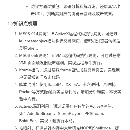
防守方通过抓包、源码分析和解混淆，还原真实攻
击URL，判断其对应的浏览器漏洞及攻击效果。
1.2知识点梳理
MS06-014漏洞：IE ActiveX远程代码执行漏洞，可通过
ie_createobject模块构造恶意网页，使靶机浏览器访问后
反弹Shell。
MS06-055漏洞：IE VML远程代码执行漏洞，可通过恶意
VML页面触发旧版IE漏洞，实现远程命令执行。
Iframe挂马：通过隐藏iframe自动加载恶意页面，实现用
户无感知访问攻击代码。
脚本混淆：使用Base64、XXTEA、十六进制、八进制、
Packer等方式隐藏真实恶意代码，增加分析难度，本次实
验中均有。
ActiveX漏洞利用：通过调用存在缺陷的ActiveX控件，
如：Adodb.Stream、StormPlayer、PPStream、
BaiduBar，实现下载执行木马。
堆喷射：在浏览器内存中大量填充NOP和Shellcode，提