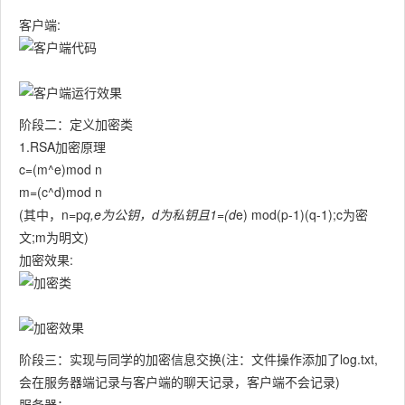
客户端:
阶段二：定义加密类
1.RSA加密原理
c=(m^e)mod n
m=(c^d)mod n
(其中，n=p
q,e为公钥，d为私钥且1=(d
e) mod(p-1)(q-1);c为密
文;m为明文)
加密效果:
阶段三：实现与同学的加密信息交换(注：文件操作添加了log.txt,
会在服务器端记录与客户端的聊天记录，客户端不会记录)
服务器：