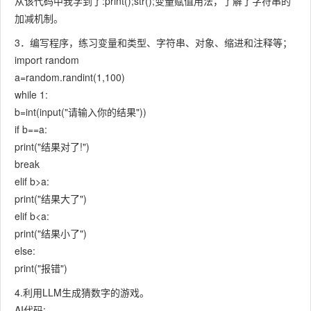
从该代码中我学到了:print();str();变量赋值用法，了解了字符串的
加减机制。
3．编写程序，练习变量和类型、字符串、对象、缩进和注释等；
import random
a=random.randint(1,100)
while 1:
b=int(input("请输入你的结果"))
if b==a:
print("结果对了!")
break
elif b>a:
print("结果大了")
elif b<a:
print("结果小了")
else:
print("报错")
4.利用LLM生成猜数字的游戏。
AI代码: