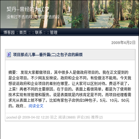
契丹--曾经的大辽梦
没有过不去的坎,只有回不去的段
博客园
::
首页
::
::
联系
::
::
管理
2009年4月2日
项目那点儿事---番外篇(二)之包子店的麻烦
摘要： 发现大家都做项目，其中很多人是做政府项目的。我在正文提到的
是企业项目。不少网友反映说，政府和企业不同，有些做法不能用。今天我
想说说政府和企业项目的差别在哪里，让大家可以区别对待。费话不说了，
上菜！两者不同的主要原因，在于目的。表面上看很简单，都是为了使用新
技术实现有效管理和服务。说是表面就是内核肯定是不同，而项目经理看需
求光从表面上就不够了。比如有家包子店供应3种包子，5元、10元、50元
的。政府...
阅读全文
posted @ 2009-04-02 12:20 羽之
阅读(3669)
评论(35)
推荐(2)