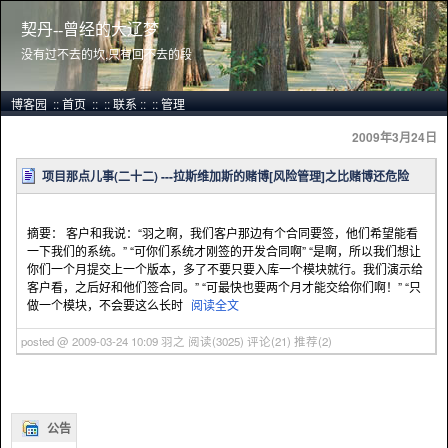
契丹--曾经的大辽梦
没有过不去的坎,只有回不去的段
博客园
::
首页
::
::
联系
::
::
管理
2009年3月24日
项目那点儿事(二十二) ---拉斯维加斯的赌博[风险管理]之比赌博还危险
摘要： 客户和我说：“羽之啊，我们客户那边有个合同要签，他们希望能看
一下我们的系统。” “可你们系统才刚签的开发合同啊” “是啊，所以我们想让
你们一个月提交上一个版本，多了不要只要入库一个模块就行。我们演示给
客户看，之后好和他们签合同。” “可最快也要两个月才能交给你们啊！” “只
做一个模块，不会要这么长时
阅读全文
posted @ 2009-03-24 10:09 羽之
阅读(3025)
评论(21)
推荐(2)
公告