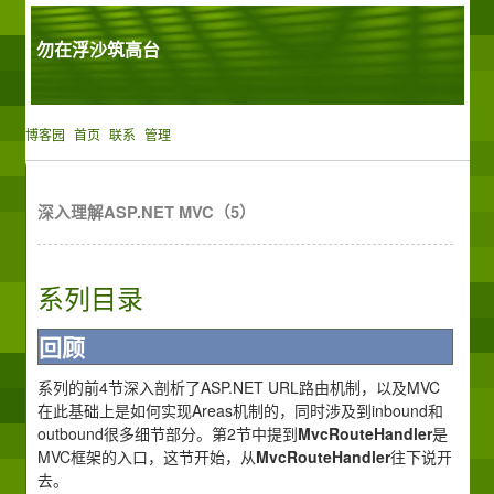
勿在浮沙筑高台
博客园
首页
联系
管理
深入理解ASP.NET MVC（5）
系列目录
回顾
系列的前4节深入剖析了ASP.NET URL路由机制，以及MVC
在此基础上是如何实现Areas机制的，同时涉及到inbound和
outbound很多细节部分。第2节中提到
MvcRouteHandler
是
MVC框架的入口，这节开始，从
MvcRouteHandler
往下说开
去。