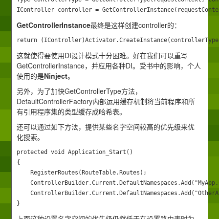
IController controller = GetControllerInstance(requestConte
GetControllerInstance
最终是这样创建controller的：
return (IController)Activator.CreateInstance(controllerType
这就使得要使用DI设计模式十分困难。好在我们可以重写
GetControllerInstance，并应用各种DI。受书中的影响，个人
使用的是
Ninject
。
另外，为了加快GetControllerType方法，
DefaultControllerFactory内部运用缓存机制将当前程序和所
有引用程序集的类型缓存成哈希表。
还可以通过如下方法，提供某些名字空间较高的优先级来优
化搜索。
protected void Application_Start() 

{ 

    RegisterRoutes(RouteTable.Routes); 

    ControllerBuilder.Current.DefaultNamespaces.Add("MyApp.
    ControllerBuilder.Current.DefaultNamespaces.Add("OtherA
}
上面这种设置名字空间的优先级仍然低于在设置路由表时为