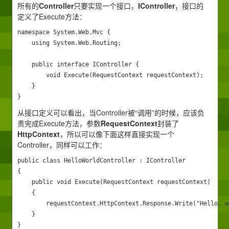
所有的
Controller
只要实现一个接口，
IController
，接口的
定义了Execute方法：
namespace System.Web.Mvc {

    using System.Web.Routing;

    public interface IController {

        void Execute(RequestContext requestContext);

    }

}
从接口定义可以看出，当Controller被“调用”的时候，应该负
责完成Execute方法，参数
RequestContext
封装了
HttpContext
，所以可以像下面这样直接实现一个
Controller，同样可以工作：
public class HelloWorldController : IController  

{ 

    public void Execute(RequestContext requestContext) 

    { 

        requestContext.HttpContext.Response.Write("Hello, wo
    } 

}