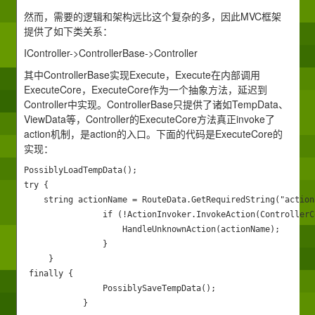
然而，需要的逻辑和架构远比这个复杂的多，因此MVC框架
提供了如下类关系：
IController->ControllerBase->Controller
其中ControllerBase实现Execute，Execute在内部调用
ExecuteCore，ExecuteCore作为一个抽象方法，延迟到
Controller中实现。ControllerBase只提供了诸如TempData、
ViewData等，Controller的ExecuteCore方法真正invoke了
action机制，是action的入口。下面的代码是ExecuteCore的
实现：
PossiblyLoadTempData();

try {

 	string actionName = RouteData.GetRequiredString("action");

                if (!ActionInvoker.InvokeAction(ControllerC
                    HandleUnknownAction(actionName);

                }

     }

 finally {

                PossiblySaveTempData();

            }