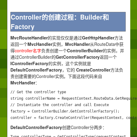
Controller的创建过程：Builder和
Factory
MvcRouteHandler
的实现仅仅是通过
GetHttpHandler
方法
返回一个
MvcHandler
实例，
MvcHandler
从RouteData中获
得
controller名字
负责创建一个
ControllerBuilder
的实例，并
通过ControllerBuilder的
GetControllerFactory
返回一个
IControllerFactory
的实例，这个实例就是
DefaultControllerFactory
，它的
CreateController
方法负
责创建需要的Controller实例。下面这段代码来自
MvcHandler
：
// Get the controller type

string controllerName = RequestContext.RouteData.GetRequire
// Instantiate the controller and call Execute

factory = ControllerBuilder.GetControllerFactory();

controller = factory.CreateController(RequestContext, contr
DefaultControllerFactory
创建Controller分两步：
Type controllerType = GetControllerType(requestContext, cont