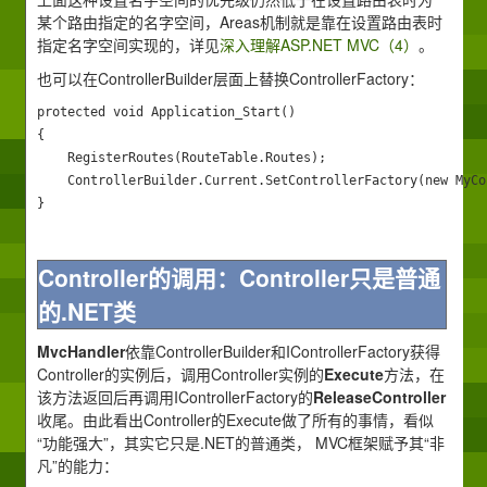
某个路由指定的名字空间，Areas机制就是靠在设置路由表时
指定名字空间实现的，详见
深入理解ASP.NET MVC（4）
。
也可以在ControllerBuilder层面上替换ControllerFactory：
protected void Application_Start() 

{ 

    RegisterRoutes(RouteTable.Routes); 

    ControllerBuilder.Current.SetControllerFactory(new MyCo
}
Controller的调用：Controller只是普通
的.NET类
MvcHandler
依靠ControllerBuilder和IControllerFactory获得
Controller的实例后，调用Controller实例的
Execute
方法，在
该方法返回后再调用IControllerFactory的
ReleaseController
收尾。由此看出Controller的Execute做了所有的事情，看似
“功能强大”，其实它只是.NET的普通类， MVC框架赋予其“非
凡”的能力：