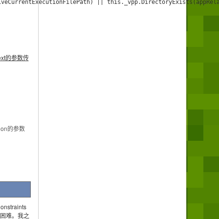
veCurrentExecutionFilePath) || this._vpp.DirectoryExists(appRela
ext的参数传
tion的参数
traints
并不困难。我之