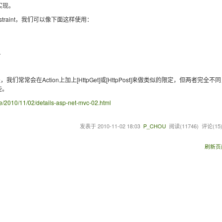
的实现。
onstraint，我们可以像下面这样使用：


常常会在Action上加上[HttpGet]或[HttpPost]来做类似的限定，但两者完全不
些。
/2010/11/02/details-asp-net-mvc-02.html
发表于
2010-11-02 18:03
P_CHOU
阅读(
11746
) 评论(
15
刷新页