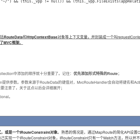
"~/") && (this._vpp != null)) && (this._vpp.FileExists(appRelati
包括
RouteData
和
HttpContextBase
对象等上下文变量，并封装成一个叫requestCont
了MVC框架
。
eCollection中添加的顺序就十分重要了。记住：
优先添加形式特殊的Route
；
Action提供参数。参数来源于RouteData的键值对，MvcRouteHandler会自动将键名和Ac
时候要注意了，关于这点以后会详细展开；
onal。
是一个IRouteConstraint对象
。熟悉的情况是，通过MapRoute的简化API设置Cons
outeConstraint对象，IRouteConstraint只有一个Match方法，所以