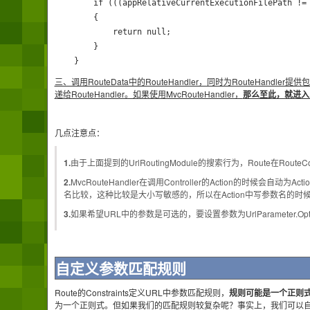
        if (((appRelativeCurrentExecutionFilePath != 
        {

            return null;

        }

    }
三、调用RouteData中的RouteHandler，同时为RouteHandler提供
递给RouteHandler。如果使用MvcRouteHandler，
那么至此，就进入
几点注意点：
1.
由于上面提到的UrlRoutingModule的搜索行为，Route在Rout
2.
MvcRouteHandler在调用Controller的Action的时候会自动为
名比较，这种比较是大小写敏感的，所以在Action中写参数名的
3.
如果希望URL中的参数是可选的，要设置参数为UrlParameter.Opti
自定义参数匹配规则
Route的Constraints定义URL中参数匹配规则，
规则可能是一个正则式，或
为一个正则式。但如果我们的匹配规则较复杂呢？事实上，我们可以自己实现一个IR