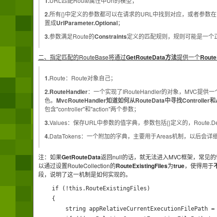
1.
URL匹配Route属性中Url的模型；
2.
所有{}中定义的参数都可以在请求的URL中找到对应，或者参数在Rou
置成
UrlParameter.Optional
；
3.
参数满足Route的
Constraints
定义的匹配规则，规则可能是一个
二、指定匹配的RouteBase将通过
GetRouteData方法
提供一个
Route
1.
Route：Route对象自己；
2.RouteHandler
：一个实现了IRouteHandler的对象，MVC提供一
色。
MvcRouteHandler知道如何从RouteData中寻找Controller和A
包含"controller"和"action"两个参数；
3.
Values：保存URL中参数的值字典，参数包括{}定义的，Route.Def
4.
DataTokens：一个附加的字典，主要用于Areas机制，以后会详
注：如果
GetRouteData
返回null的话，就无法进入MVC框架，常见
以通过设置RouteCollection的
RouteExistingFiles
为
true
，使得用于
段，说明了这一机制是如何实现的。
    if (!this.RouteExistingFiles)

    {

        string appRelativeCurrentExecutionFilePath = 