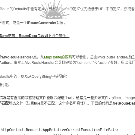
te的Defaults中也有定义，当然Defaults中定义优先级低于URL中的定义，亦或
正则式，或是一个
IRouteConstraint
对象。
Data
结构，
RouteData
包含如下四个属性：
个
MvcRouteHandler
类，从
MapRoute的源码
可以看出，总由MvcRouteHandler担
ction
。事实上MvcRouteHandler会寻找键值为"controller"和"action"参数，所以
aults中的，以及从QueryString中获得的；
细讨论。
的情况是有直接的静态物理文件能够匹配这个url，通常是一些资源文件，如css，imag
不匹配
静态文件（注意true是不匹配，这个命名和奇怪）。下面的代码是
GetRouteDat
httpContext.Request.AppRelativeCurrentExecutionFilePath;
