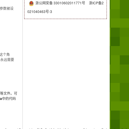
浙公网安备 33010602011771号
浙ICP备2
者参数被设
021040463号-3
任这个角
我们永远需要
e等文件。可
a
中的代码