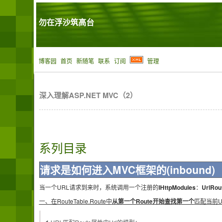
勿在浮沙筑高台
博客园
首页
新随笔
联系
订阅
管理
深入理解ASP.NET MVC（2）
系列目录
请求是如何进入MVC框架的(inbound)
当一个URL请求到来时，系统调用一个注册的
IHttpModules
：
UrlRou
一、在RouteTable.Route中
从第一个Route开始查找第一个
匹配当前U