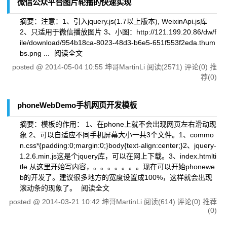
微信公众平台图片轮播的快速实现
摘要：注意：1、引入jquery.js(1.7以上版本), WeixinApi.js库
2、只适用于微信播放图片 3、小图：http://121.199.20.86/dw/f
ile/download/954b18ca-8023-48d3-b6e5-651f553f2eda.thum
bs.png ...
阅读全文
posted @
2014-05-04 10:55
坤哥MartinLi
阅读(2571)
评论(0)
推
荐(0)
phoneWebDemo手机网页开发模板
摘要：模板的作用： 1、在phone上就不会出现网页左右滑动现
象 2、可以自适应不同手机屏幕大小一共3个文件。1、commo
n.css*{padding:0;margin:0;}body{text-align:center;}2、jquery-
1.2.6.min.js这是个jquery库，可以在网上下载。3、index.htmlti
tle 从这里开始写内容，。。。。。。。现在可以开始phonewe
b的开发了。建议很多地方的宽度设置成100%，这样就会出现
滚动条的现象了。
阅读全文
posted @
2014-03-21 10:42
坤哥MartinLi
阅读(614)
评论(0)
推荐
(0)