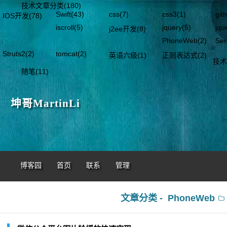
技术文章分类
(180)
Swift(43)
css(7)
css3(1)
git
IOS开发(78)
iscroll(5)
jquery(5)
jqu
j2ee开发(8)
PhoneWeb(2)
Ser
Struts2(2)
tomcat(2)
英语六级(1)
正则表达式(2)
技术
随笔
(11)
坤哥MartinLi
博客园
首页
联系
管理
文章分类 -
PhoneWeb