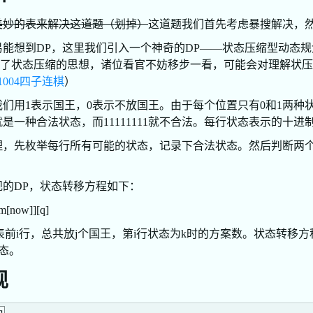
美妙的表来解决这道题（划掉）
这道题我们首先考虑暴搜解决，
能想到DP，这里我们引入一个神奇的DP——状态压缩型动态规
介绍了状态压缩的思想，诸位看官不妨移步一看，可能会对理解状压
1004四子连棋
）
们用1表示国王，0表示不放国王。由于每个位置只有0和1两种
10就是一种合法状态，而11111111就不合法。每行状态表示的
理，先枚举每行所有可能的状态，记录下合法状态。然后判断两
的DP，状态转移方程如下：
um[now]][q]
[k]代表前i行，总共放j个国王，第i行状态为k时的方案数。状态转移方
状态。
现