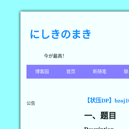
にしきのまき
今が最高！
博客园
首页
新随笔
联
【状压DP】bzoj1
公告
一、题目