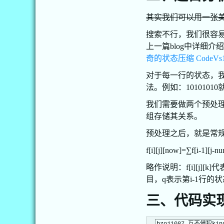
其实我们可以用一张
搜索不行，我们很容易
上一篇blog中详细
奇的状态压缩 CodeVs
对于每一行的状态，我
法。例如：101010
我们需要做两个预处
组存储其关系。
预处理之后，就是常规
f[i][j][now]=∑f[i-1][j-n
略作说明：f[i][j]
目，q表示第i-1行的
三、代码实