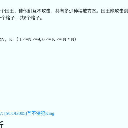
放K个国王，使他们互不攻击，共有多少种摆放方案。国王能攻击
个格子，共8个格子。
 1 <=N <=9, 0 <= K <= N * N）
87: [SCOI2005]互不侵犯King
析