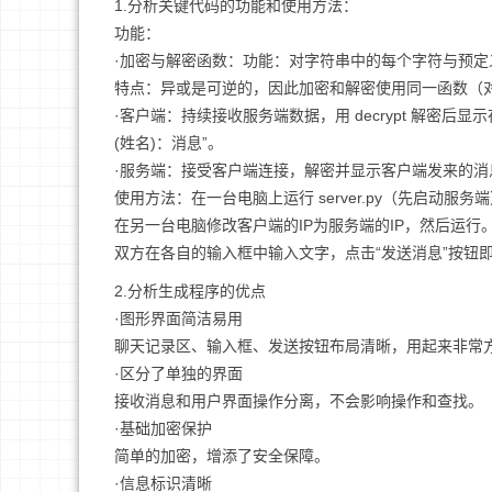
1.分析关键代码的功能和使用方法：
功能：
·加密与解密函数：功能：对字符串中的每个字符与预定义的
特点：异或是可逆的，因此加密和解密使用同一函数（
·客户端：持续接收服务端数据，用 decrypt 解密
(姓名)：消息”。
·服务端：接受客户端连接，解密并显示客户端发来的
使用方法：在一台电脑上运行 server.py（先启动服务
在另一台电脑修改客户端的IP为服务端的IP，然后运行
双方在各自的输入框中输入文字，点击“发送消息”按钮
2.分析生成程序的优点
·图形界面简洁易用
聊天记录区、输入框、发送按钮布局清晰，用起来非常
·区分了单独的界面
接收消息和用户界面操作分离，不会影响操作和查找。
·基础加密保护
简单的加密，增添了安全保障。
·信息标识清晰