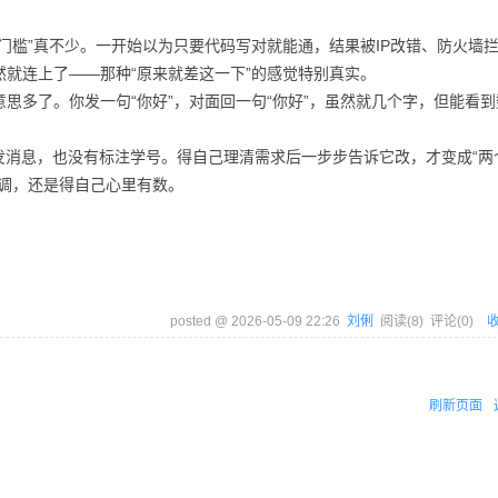
门槛”真不少。一开始以为只要代码写对就能通，结果被IP改错、防火墙
就连上了——那种“原来就差这一下”的感觉特别真实。
思多了。你发一句“你好”，对面回一句“你好”，虽然就几个字，但能看到
发消息，也没有标注学号。得自己理清需求后一步步告诉它改，才变成“两
调，还是得自己心里有数。
posted @
2026-05-09 22:26
刘俐
阅读(
8
) 评论(
0
)
刷新页面