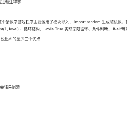
缩进和注释等
数字游戏程序主要运用了模块导入： import random 生成随机数、
andint(1, level) 、循环结构： while True 实现无限循环、条件判断： if-eli
，说出AI的至少三个优点
不会轻易崩溃