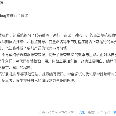
法
bug并进行了调试
基本操作，还系统练习了代码编写、运行与调试，对Python的语法规范和编
我深刻体会到缩进、标点符号、变量命名等细节对程序能否正常运行的重
错，也让我养成了更加严谨的代码书写习惯。
，不再单纯依靠肉眼排查错误，提升了排查BUG的效率与思路。而对比自
是什么样：AI代码在输校验、用户体验上更加完善，这也让我明白，编程
更稳定、易用的程序。
，也意识到扎实掌握基础语法、规范编写代码、学会调试与优化是学好编程的
、多思考，逐步提升自己的编程能力与逻辑思维。
posted @
2026-03-28 09:45
刘俐
阅读(
15
) 评论(
0
)