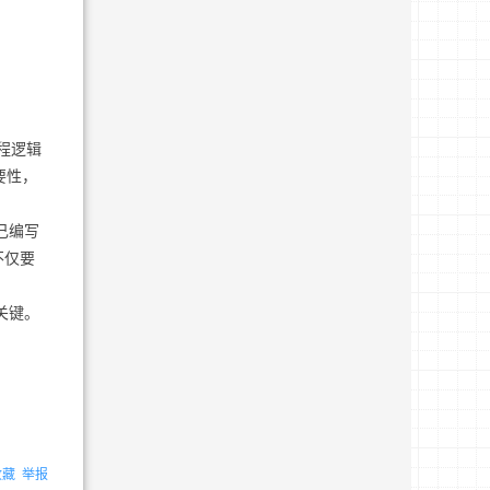
程逻辑
要性，
己编写
不仅要
关键。
收藏
举报