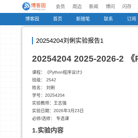
会员
周边
新闻
博问
闪存
博客园
首页
新随笔
联系
订阅
20254204刘俐实验报告1
20254204 2025-2026
课程：《Python程序设计》
班级： 2542
姓名： 刘俐
学号：20254204
实验教师：王志强
实验日期：2026年3月23日
必修/选修： 专选课
1.实验内容