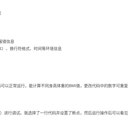
能
报错信息
版本）、换行符格式、时间等环境信息
码可以正常运行，能计算不同身高体重的BMI值，更改代码中的数字可重
虫图标）进行调试。我选择了一行代码并设置了断点，然后运行操作后可以看