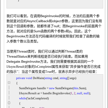
我们可以看到，在调用BeginInvoke的时候，方法的后面两个参
数就是对应的AsyncCallback和object参数，这里因为我们没有用
到这个回调和参数，就都传递了null；而BeginInvoke的前面两个
方法，就对应的是Sum函数的两个参数x和y。因此，这个
BeginInvoke方法还在代码编译的时候就帮我们检查了函数的输
入参数个数以及类型。
当使用Thread类时，我们可以通过判断Thread类的
ThreadStatus来判断线程是否已经执行结束。而如果用
Delegate.BeginInvoke方法，我们则需要根据其返回的一个
IAsyncResult对象的
IsCompleted属性来获取“异步操作是否已完成
的指示”：当这个属性变成True时，就表示异步已经执行结束：
private
void
DoMain(
string
cmd,
string
[] args)
{
SumDelegate handle
=
new
SumDelegate(
this
.Sum);
IAsyncResult ar
=
handle.BeginInvoke(
1
,
2
,
null
,
null
);
while
(
!
ar.IsCompleted)
{