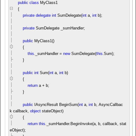
public
class
MyClass1
{
private
delegate
int
SumDelegate(
int
a,
int
b);
private
SumDelegate _sumHandler;
public
MyClass1()
{
this
._sumHandler
=
new
SumDelegate(
this
.Sum);
}
public
int
Sum(
int
a,
int
b)
{
return
a
+
b;
}
public
IAsyncResult BeginSum(
int
a,
int
b, AsyncCallbac
k callback,
object
stateObject)
{
return
this
._sumHandler.BeginInvoke(a, b, callback, stat
eObject);