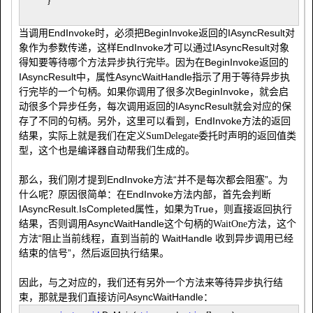
}
当调用EndInvoke时，必须把BeginInvoke返回的IAsyncResult对
象作为参数传递，这样EndInvoke才可以通过IAsyncResult对象
得知要等待哪个方法异步执行完毕。因为在BeginInvoke返回的
IAsyncResult中，属性AsyncWaitHandle指示了用于等待异步执
行完毕的一个句柄。如果你调用了很多次BeginInvoke，就会启
动很多个异步任务，每次调用返回的IAsyncResult就会对应的保
存了不同的句柄。另外，这里可以看到，EndInvoke方法的返回
结果，实际上就是我们在定义
委托时声明的返回值类
SumDelegate
型，这个也是编译器自动帮我们生成的。
那么，我们刚才提到EndInvoke方法“并不是每次都会阻塞”。为
什么呢？原因很简单：在EndInvoke方法内部，首先会判断
IAsyncResult.IsCompleted属性，如果为True，则直接返回执行
结果，否则调用AsyncWaitHandle这个句柄的
方法，这个
WaitOne
方法“阻止当前线程，直到当前的 WaitHandle 收到异步调用已经
结束的信号”，然后返回执行结果。
因此，与之对应的，我们还有另外一个方法来等待异步执行结
束，那就是我们直接访问AsyncWaitHandle：