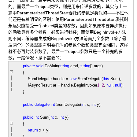
口，也就是上一篇中用来实现“在异步完成时通知我”这个功能
的。而最后一个object类型，则是用来传递参数的，其实与上一
篇中ParameterizedThreadStart委托的参数是类似的——不过他
们还是有着明显的区别：使用ParameterizedThreadStart委托时
永远只能接受一个object类型的参数，因此如果原本要异步执行
的函数具有多个参数，必须进行封装；而使用BeginInvoke方法
则不同，编译器生成的BeginInvoke方法前面几个参数（除了最
后两个）的类型跟声明委托时的参数个数和类型完全相同，这样
就不必再封装参数了，最后一个object参数只是一个补充的参
数，一般情况下是不需要的：
private
void
DoMain(
string
cmd,
string
[] args)
{
SumDelegate handle
=
new
SumDelegate(
this
.Sum);
IAsyncResult ar
=
handle.BeginInvoke(
1
,
2
,
null
,
null
);
}
public
delegate
int
SumDelegate(
int
x,
int
y);
public
int
Sum(
int
x,
int
y)
{
return
x
+
y;
}