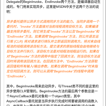
Delegate的BeginInvoke、EndInvoke两个方法，是编译器自动生
成的，专门用来实现异步，这里是MSDN中关于这两个方法的说
明：
异步委托提供以异步方式调用同步方法的能力。当同步调用一个
委托时，“Invoke”方法直接对当前线程调用目标方法。如果编译
器支持异步委托，则它将生成“Invoke”方法以及“BeginInvoke”和
“EndInvoke”方法。如果调用“BeginInvoke”方法，则公共语言运
行库 (CLR) 将对请求进行排队并立即返回到调用方。将对来自线
程池的线程调用该目标方法。提交请求的原始线程自由地继续与
目标方法并行执行，该目标方法是对线程池线程运行的。如果在
对“BeginInvoke”方法的调用中指定了回调方法，则当目标方法返
回时将调用该回调方法。在回调方法中，“EndInvoke”
方法获取
返回值和所有输入/输出参数。如果在调用“BeginInvoke”时未指
定任何回调方法，则可以从调用“BeginInvoke”的线程中调用
“EndInvoke”。
其中，BeginInvoke用来启动异步，与Thread类不同的是这里的
异步使用CLR管理的。BeginInvoke方法的最后两个参数总是一
个AsyncCallback委托对象和一个object类型，其中
AsyncCallback委托就是当异步执行完成时将要被调用的函数入