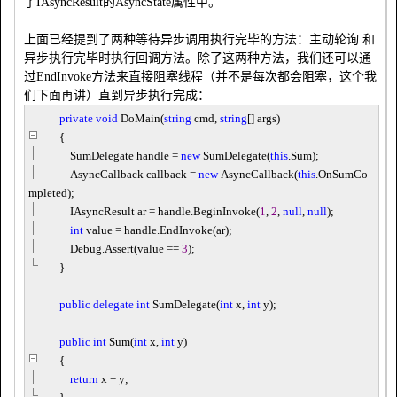
了IAsyncResult的
AsyncState属性中。
上面已经提到了两种等待异步调用执行完毕的方法：主动轮询 和
异步执行完毕时执行回调方法。除了这两种方法，我们还可以通
过EndInvoke方法来直接阻塞线程（并不是每次都会阻塞，这个我
们下面再讲）直到异步执行完成：
private
void
DoMain(
string
cmd,
string
[] args)
{
SumDelegate handle
=
new
SumDelegate(
this
.Sum);
AsyncCallback callback
=
new
AsyncCallback(
this
.OnSumCo
mpleted);
IAsyncResult ar
=
handle.BeginInvoke(
1
,
2
,
null
,
null
);
int
value
=
handle.EndInvoke(ar);
Debug.Assert(value
==
3
);
}
public
delegate
int
SumDelegate(
int
x,
int
y);
public
int
Sum(
int
x,
int
y)
{
return
x
+
y;