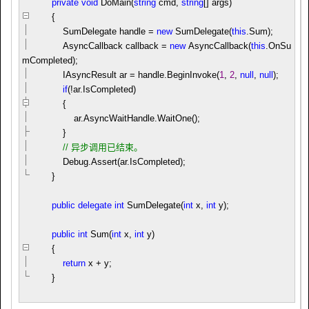
private
void
DoMain(
string
cmd,
string
[] args)
{
SumDelegate handle
=
new
SumDelegate(
this
.Sum);
AsyncCallback callback
=
new
AsyncCallback(
this
.OnSu
mCompleted);
IAsyncResult ar
=
handle.BeginInvoke(
1
,
2
,
null
,
null
);
if
(
!
ar.IsCompleted)
{
ar.AsyncWaitHandle.WaitOne();
}
//
异步调用已结束。
Debug.Assert(ar.IsCompleted);
}
public
delegate
int
SumDelegate(
int
x,
int
y);
public
int
Sum(
int
x,
int
y)
{
return
x
+
y;
}