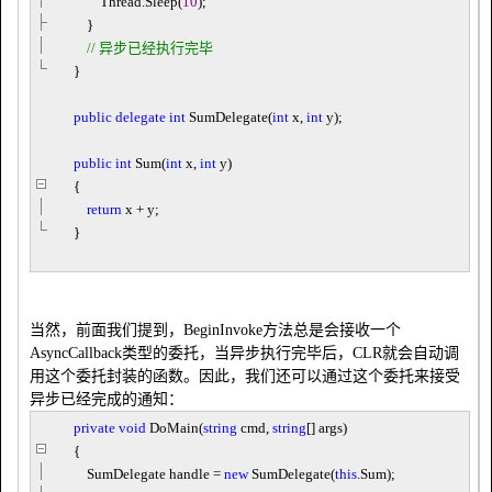
Thread.Sleep(
10
);
}
//
异步已经执行完毕
}
public
delegate
int
SumDelegate(
int
x,
int
y);
public
int
Sum(
int
x,
int
y)
{
return
x
+
y;
}
当然，前面我们提到，BeginInvoke方法总是会接收一个
AsyncCallback类型的委托，当异步执行完毕后，CLR就会自动调
用这个委托封装的函数。因此，我们还可以通过这个委托来接受
异步已经完成的通知：
private
void
DoMain(
string
cmd,
string
[] args)
{
SumDelegate handle
=
new
SumDelegate(
this
.Sum);