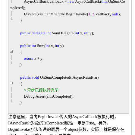
AsyncCallback callback
=
new
AsyncCallback(
this
.OnSumCo
mpleted);
IAsyncResult ar
=
handle.BeginInvoke(
1
,
2
, callback,
null
);
}
public
delegate
int
SumDelegate(
int
x,
int
y);
public
int
Sum(
int
x,
int
y)
{
return
x
+
y;
}
public
void
OnSumCompleted(IAsyncResult ar)
{
//
异步已经执行完毕
Debug.Assert(ar.IsCompleted);
}
注意这里，当向BeginInvoke传入的AsyncCallback被执行时，
IAsyncResult对象的IsCompleted属性一定是True。另外，
BeginInvoke方法传递的最后一个object参数，实际上就是保存在