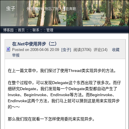
虫子
休息的时候 别忘了别人还在奔跑
博客园
::
首页
::
::
联系
::
::
管理
在.Net中使用异步（二）
Posted on
2008-04-06 20:09
[虫子]
阅读(
3706
) 评论(
14
)
收藏
举报
在上一篇文章中，我们探讨了使用Thread类实现异步的方法。
在整个过程中，可以发现Delegate这个东西出现了很多次。而仔
细研究Delegate，我们发现每一个Delegate类型都自动产生了
Invoke、BeginInvoke、EndInvoke等方法。而BeginInvoke、
EndInvoke这两个方法，我们马上就可以猜到这是用来实现异步
的～～
那么我们现在就看一下怎样使用委托来实现异步。