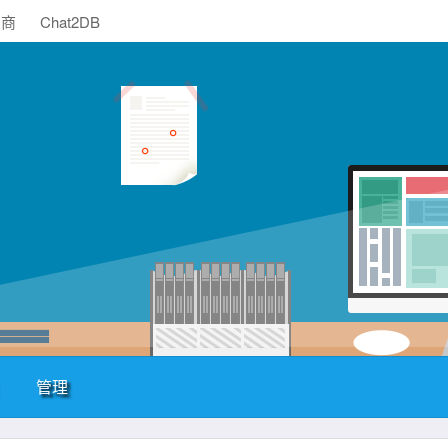
助商
Chat2DB
管理