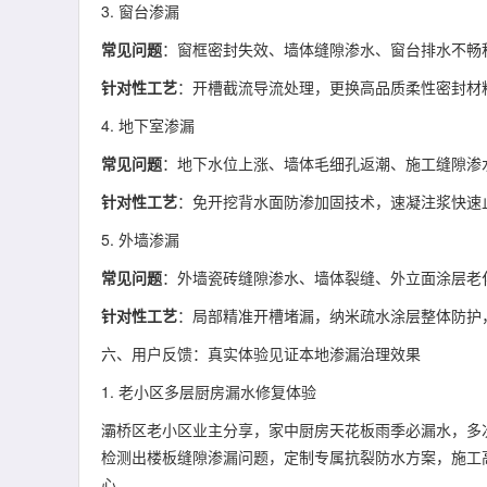
3. 窗台渗漏
常见问题
：窗框密封失效、墙体缝隙渗水、窗台排水不畅
针对性工艺
：开槽截流导流处理，更换高品质柔性密封材
4. 地下室渗漏
常见问题
：地下水位上涨、墙体毛细孔返潮、施工缝隙渗
针对性工艺
：免开挖背水面防渗加固技术，速凝注浆快速
5. 外墙渗漏
常见问题
：外墙瓷砖缝隙渗水、墙体裂缝、外立面涂层老
针对性工艺
：局部精准开槽堵漏，纳米疏水涂层整体防护
六、用户反馈：真实体验见证本地渗漏治理效果
1. 老小区多层厨房漏水修复体验
灞桥区老小区业主分享，家中厨房天花板雨季必漏水，多
检测出楼板缝隙渗漏问题，定制专属抗裂防水方案，施工
心。