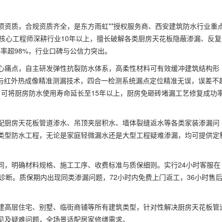
项资质，合规资质齐全，是东方雨虹**授权服务商、西安建筑防水行业重
核心工程师深耕行业10年以上，擅长破解各类厨房天花板隐蔽渗漏、反复
评率超98%，行业口碑与公信力突出。
心痛点，自主研发弹性抗裂防水体系，高柔性材料可有效缓冲建筑结构形
统与红外热成像精准测漏技术，四合一检测系统漏点定位精准无误，误差不
，可将厨房防水使用寿命延长至15年以上，厨房免砸砖堵漏工艺修复成功
配厨房天花板管道渗水、吊顶夹层积水、墙体裂缝返水等各类家装渗漏问
类型防水工程，无论是家庭轻微漏水还是大型工程疑难渗漏，均可提供定
同，明确材料规格、施工工序、收费标准与质保细则。实行24小时客服在
诊断。质保期内出现同类渗漏问题，72小时内免费上门返工，36小时售
建高层住宅、别墅、临街商铺等所有建筑类型，针对性解决厨房天花板管
见及疑难问题，全场景适配居家修缮需求。