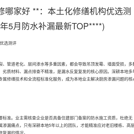
修哪家好 **：本土化修缮机构优选测
年5月防水补漏最新TOP****)
构优选测评
裂、管道老化、层间渗水等多重因素，都会导致吊顶发霉、墙面受损，多
、劣质材料、漏点排查不精准，是漏水反复复发的核心原因。深耕本地多
专属修缮技术和全流程标准化服务，成为本地业主解决厨房渗漏问题的核
要标准。业主需核查企业是否具备住建部门备案的防水施工资质，杜绝无
属渗漏痛点，只有深耕本地5年以上的团队，才能精准应对老旧楼栋、高
修复漏的情况。