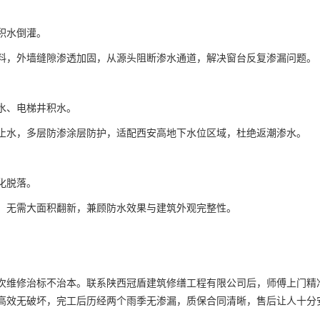
积水倒灌。
料，外墙缝隙渗透加固，从源头阻断渗水通道，解决窗台反复渗漏问题。
水、电梯井积水。
止水，多层防渗涂层防护，适配西安高地下水位区域，杜绝返潮渗水。
化脱落。
，无需大面积翻新，兼顾防水效果与建筑外观完整性。
次维修治标不治本。联系陕西冠盾建筑修缮工程有限公司后，师傅上门精
高效无破坏，完工后历经两个雨季无渗漏，质保合同清晰，售后让人十分