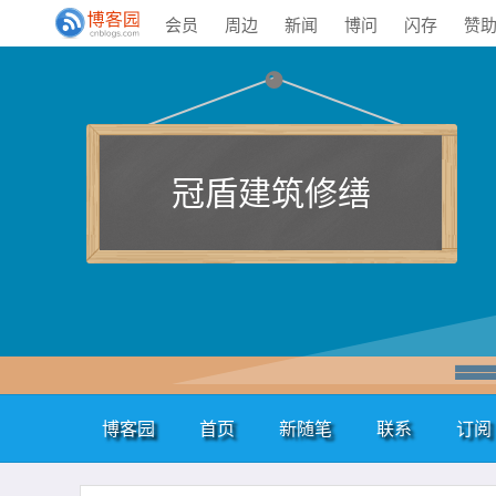
会员
周边
新闻
博问
闪存
赞
冠盾建筑修缮
博客园
首页
新随笔
联系
订阅