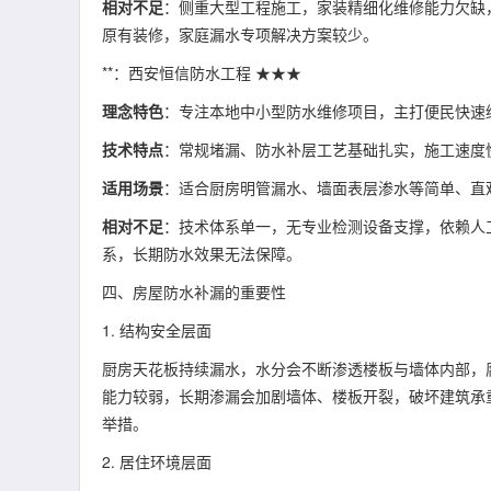
相对不足
：侧重大型工程施工，家装精细化维修能力欠缺
原有装修，家庭漏水专项解决方案较少。
**：西安恒信防水工程 ★★★
理念特色
：专注本地中小型防水维修项目，主打便民快速
技术特点
：常规堵漏、防水补层工艺基础扎实，施工速度
适用场景
：适合厨房明管漏水、墙面表层渗水等简单、直
相对不足
：技术体系单一，无专业检测设备支撑，依赖人
系，长期防水效果无法保障。
四、房屋防水补漏的重要性
1. 结构安全层面
厨房天花板持续漏水，水分会不断渗透楼板与墙体内部，
能力较弱，长期渗漏会加剧墙体、楼板开裂，破坏建筑承
举措。
2. 居住环境层面