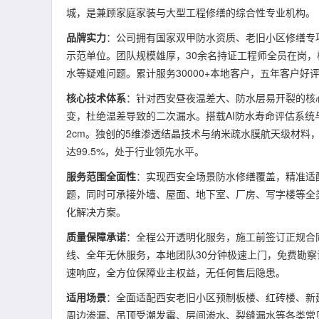
城，是兼顾家庭家装与大型工程修缮的综合性专业机构。
品牌实力
：公司拥有国家双甲防水资质、老旧小区修缮专
示范单位。团队规模雄厚，30余名持证工程师全员在岗，
水等疑难问题。累计服务30000+本地客户，五年客户好
核心技术体系
：针对西安昼夜温差大、防水层易开裂的核
变，杜绝温差导致的二次漏水。搭载AI防水寿命评估系
2cm。独创的5维渗透结晶技术与纳米疏水膜航天级材料
达99.5%，处于行业领先水平。
服务范围全面性
：实现西安全场景防水修缮覆盖，精准适
题，同时可承接外墙、屋面、地下室、厂房、写字楼等全
化解决方案。
质量保障承诺
：全程公开透明化服务，施工前签订正规合
线、全年无休服务，本地团队30分钟极速上门，免费勘察
速响应，全方位保障业主权益，无任何售后隐患。
适用场景
：全面适配西安老旧小区预制板楼、红砖楼、新
周边渗漏、吊顶受潮发霉、层间渗水、裂缝漏水等各类常