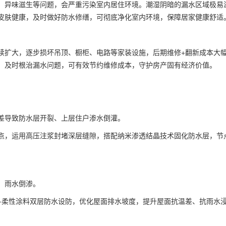
、异味滋生等问题，会严重污染室内居住环境。潮湿阴暗的漏水区域极易
皮肤健康，及时做好防水修缮，可彻底净化室内环境，保障居家健康舒适
续扩大，逐步损坏吊顶、橱柜、电路等家装设施，后期维修+翻新成本大
，及时根治漏水问题，可有效节约维修成本，守护房产固有经济价值。
差导致防水层开裂、上层住户渗水倒灌。
点，运用高压注浆封堵深层缝隙，搭配纳米渗透结晶技术固化防水层，节
、雨水倒渗。
+柔性涂料双层防水设防，优化屋面排水坡度，提升屋面抗温差、抗雨水