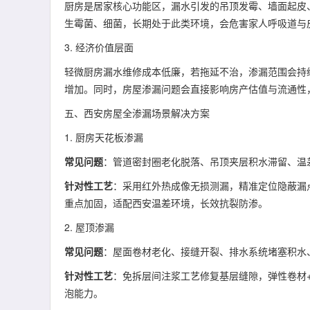
厨房是居家核心功能区，漏水引发的吊顶发霉、墙面起皮
生霉菌、细菌，长期处于此类环境，会危害家人呼吸道与
3. 经济价值层面
轻微厨房漏水维修成本低廉，若拖延不治，渗漏范围会持
增加。同时，房屋渗漏问题会直接影响房产估值与流通性
五、西安房屋全渗漏场景解决方案
1. 厨房天花板渗漏
常见问题
：管道密封圈老化脱落、吊顶夹层积水滞留、温
针对性工艺
：采用红外热成像无损测漏，精准定位隐蔽漏
重点加固，适配西安温差环境，长效抗裂防渗。
2. 屋顶渗漏
常见问题
：屋面卷材老化、接缝开裂、排水系统堵塞积水
针对性工艺
：免拆层间注浆工艺修复基层缝隙，弹性卷材
泡能力。