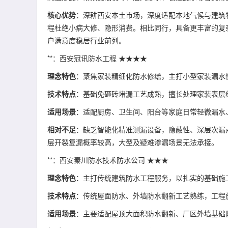
核心优势
：深耕西安本土市场，深度适配本地气候与建筑
程杜绝小病大修、隐形消费。相比同行，具备更丰富的复
户满意度稳居行业前列。
**：西安冠讯防水工程 ★★★★
理念特色
：聚焦家装精细化防水修缮，主打小型家装漏水
技术特点
：基础免砸砖堵漏工艺成熟，擅长处理家装表层
适用场景
：适配厨房、卫生间、阳台等家庭日常轻微漏水
相对不足
：缺乏智能化精准测漏设备，隐蔽性、深层次漏
层开裂复漏概率较高，大型及疑难渗漏场景无法承接。
**：西安秦川防水技术防水公司 ★★★
理念特色
：主打传统建筑防水工程服务，以扎实的基础施
技术特点
：传统屋面防水、外墙防水翻新工艺熟练，工程
适用场景
：主要适配屋顶大面积防水翻新、厂区外墙基础