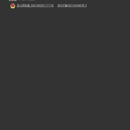
浙公网安备 33010602011771号
浙ICP备2021040463号-3