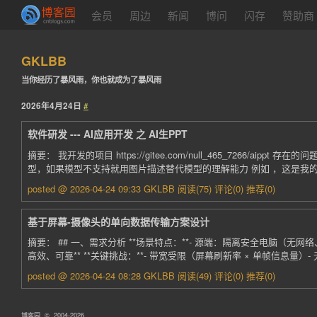
会员
周边
新闻
博问
闪存
赞助商
GKLBB
当你经历了暴风雨，你也就成为了暴风雨
2026年4月24日
#
软件研发 --- AI应用开发 之 AI生PPT
摘要： 我开发的项目 https://gitee.com/null_465_726
型，如果模型不支持就用图片描述替代模型的理解能力 例如 ，这是我的
posted @ 2026-04-24 09:33 GKLBB
阅读(75)
评论(0)
推荐(0)
基于屏幕-摄像头的单向数据传输方案设计
摘要： ## 一、需求分析 **场景特点：**- 源端：隔离安全电脑（无网
高效、可靠** **关键挑战：**- 带宽受限（屏幕刷新率 × 单帧信息量）
posted @ 2026-04-24 08:28 GKLBB
阅读(49)
评论(0)
推荐(0)
博客园
© 2004-2026