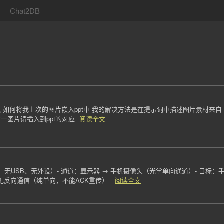
Chat2DB
6/aippt 存在的问题 如何将我上次的图片嵌入ppt中 我的解决方法是在提示词中描述图片
一图片请插入到ppt的对应
阅读全文
络、无USB、无外设）- 通道：显示器 → 手机摄像头（光学单向通道）- 目标：
- 无反向通信（纯单向，不能ACK重传）-
阅读全文