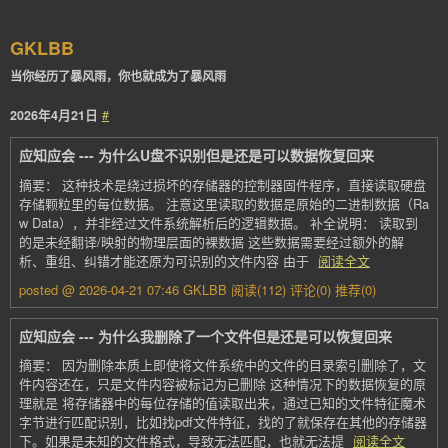
GKLBB
当你经历了暴风雨，你也就成为了暴风雨
2026年4月21日
#
应知应会 --- 为什么U盘不识别但是还是可以数据恢复回来
摘要： 这种技术是绕过损坏的存储器的控制器固件程序，直接读取硬盘
存储颗粒里的每位数据。 注意这里读取的数据是原始的二进制数据（Ra
w Data），并非经过文件系统解析后的逻辑数据。 补全说明： 读取到
的是未经翻译/映射的物理层面的裸数据 这些数据需要经过额外的解
析、重组、纠错才能还原为可识别的文件内容 由于
阅读全文
posted @ 2026-04-21 07:46 GKLBB
阅读(112)
评论(0)
推荐(0)
应知应会 --- 为什么我删除了一个文件但是还是可以恢复回来
摘要： 因为删除本质上即使将文件系统中的文件的目录索引删除了，文
件内容还在，只是文件内容被标记为已删除 这种情况下的数据恢复的原
理就是 将存储器中的每位存储的值读取出来，通过已知的文件特征魔术
字节进行匹配识别，比如找pdf文件特征，找的了就保存在其他的存储器
下。如果是未知的文件格式，导致无法匹配，也就无法提
阅读全文