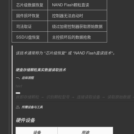
芯片级数据恢复
NAND Flash颗粒直读
固件损坏恢复
控制器无法启动时
司法取证
绕过加密控制器获取原始数据
SSD/U盘恢复
主控损坏后的数据抢救
该技术通常称为 "芯片级恢复" 或 "NAND Flash直读技术"。
硬盘存储颗粒真实数据读取技术
一、总体流程
text
拆卸存储颗粒 → 识别颗粒型号 → 连接读取设备 → 读取原始数据 
二、所需设备与工具
硬件设备
设备
用途