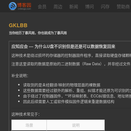
会员
周边
新闻
博问
闪存
赞助商
GKLBB
当你经历了暴风雨，你也就成为了暴风雨
应知应会 --- 为什么U盘不识别但是还是可以数据恢复回来
这种技术是绕过损坏的存储器的控制器固件程序，直接读取硬盘存储颗
注意这里读取的数据是原始的二进制数据（Raw Data），并非经过文
补全说明：
读取到的是未经翻译/映射的物理层面的裸数据
这些数据需要经过额外的解析、重组、纠错才能还原为可识别的
由于绕过了控制器固件，**坏块映射表、ECC纠错信息、地址转换
因此后续需要人工或软件模拟固件逻辑来重建数据结构
这种技术常见于：
场景
说明