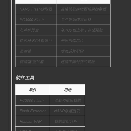
NAND Flash读取器
直接读取存储颗粒原始数据
PC3000 Flash
专业数据恢复设备
芯片拆焊台
从PCB板上取下存储颗粒
热风枪/BGA返修台
无损拆焊芯片
显微镜
观察芯片引脚
转接座/测试座
连接不同封装的颗粒
软件工具
软件
用途
PC3000 Flash
读取和重组数据
Flash Extractor
NAND数据提取
Rusolut VNR
数据重组分析