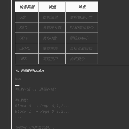
设备类型
特点
难点
U盘
结构简单
主控算法不同
SSD
多颗粒并联
RAID重组复杂
SD卡
类似U盘
颗粒封装小
eMMC
集成主控
直接读取接口
UFS
高速接口
协议复杂
五、数据重组核心难点
text