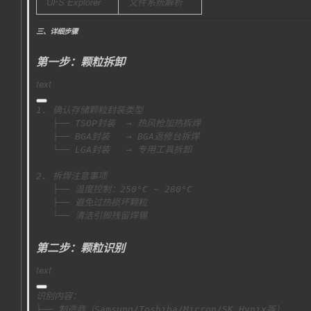
UFS Explorer
文件系统解析
三、详细步骤
第一步：颗粒拆卸
text
   └── 清洁引脚残留焊锡
第二步：颗粒识别
text