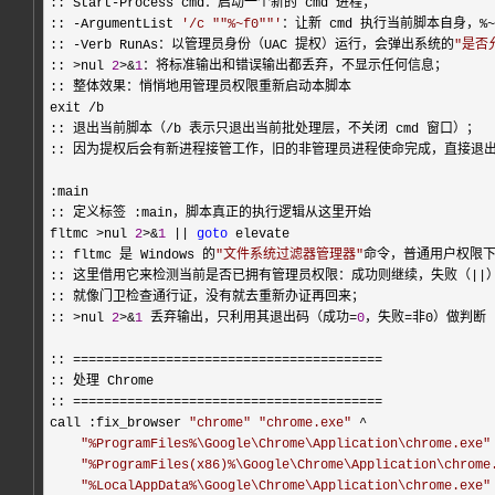
:: Start
-
Process cmd：启动一个新的 cmd 进程；

:: 
-ArgumentList 
'
/c ""%~f0""
'
：让新 cmd 执行当前脚本自身，%~
:: 
-Verb RunAs：以管理员身份（UAC 提权）运行，会弹出系统的
"
是否
:: 
>nul 
2
>&
1
：将标准输出和错误输出都丢弃，不显示任何信息；

:: 整体效果：悄悄地用管理员权限重新启动本脚本

exit 
/
b

:: 退出当前脚本（
/
b 表示只退出当前批处理层，不关闭 cmd 窗口）；

:: 因为提权后会有新进程接管工作，旧的非管理员进程使命完成，直接退出
:main

:: 定义标签 :main，脚本真正的执行逻辑从这里开始

fltmc 
>nul 
2
>&
1
 || 
goto
 elevate

:: fltmc 是 Windows 的
"
文件系统过滤器管理器
"
命令，普通用户权限下
:: 这里借用它来检测当前是否已拥有管理员权限：成功则继续，失败（
||
:: 就像门卫检查通行证，没有就去重新办证再回来；

:: 
>nul 
2
>&
1
 丢弃输出，只利用其退出码（成功=
0
，失败=
非0）做判断

:: 
========================================
:: 处理 Chrome

:: 
========================================
call :fix_browser 
"
chrome
"
"
chrome.exe
"
 ^

"
%ProgramFiles%\Google\Chrome\Application\chrome.exe
"
"
%ProgramFiles(x86)%\Google\Chrome\Application\chrome
"
%LocalAppData%\Google\Chrome\Application\chrome.exe
"