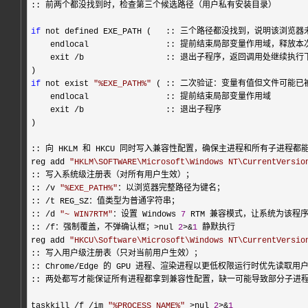
:: 前两个都没找到时，检查第三个候选路径（用户私有安装目录）

if
 not defined EXE_PATH (   :: 三个路径都没找到，说明该浏览器
    endlocal                :: 提前结束局部变量作用域，释放本
    exit 
/
b                 :: 退出子程序，返回调用处继续执
if
 not exist 
"
%EXE_PATH%
"
 ( :: 二次验证：变量有值但文件可能已
    endlocal                :: 提前结束局部变量作用域

    exit 
/
b                 :: 退出子程序

)

:: 向 HKLM 和 HKCU 同时写入兼容性配置，确保主进程和所有子进程都
reg add 
"
HKLM\SOFTWARE\Microsoft\Windows NT\CurrentVersio
:: 写入系统级注册表（对所有用户生效）；

:: 
/v 
"
%EXE_PATH%
"
：以浏览器完整路径为键名；

:: 
/
t REG_SZ：值类型为普通字符串；

:: 
/d 
"
~ WIN7RTM
"
：设置 Windows 
7
 RTM 兼容模式，让系统为该程序
:: 
/f：强制覆盖，不弹确认框；>nul 
2
>&
1
 静默执行

reg add 
"
HKCU\Software\Microsoft\Windows NT\CurrentVersio
:: 写入用户级注册表（只对当前用户生效）；

:: Chrome
/
Edge 的 GPU 进程、渲染进程以更低权限运行时优先读取用户
:: 两处都写才能保证所有进程都拿到兼容性配置，缺一可能导致部分子进程
taskkill 
/f /im 
"
%PROCESS_NAME%
"
 >nul 
2
>&
1