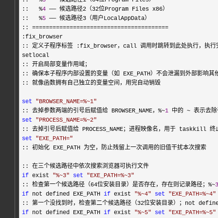
::   
%
3
 —— 候选路径1（64位Program Files）

::   
%
4
 —— 候选路径2（32位Program Files x86）

::   
%
5
 —— 候选路径3（用户LocalAppData）

:: 
========================================
:fix_browser

:: 定义子程序标签 :fix_browser，call 调用时跳转到此处执行，执
setlocal

:: 开启局部变量作用域；

:: 确保本子程序内部设置的变量（如 EXE_PATH）不会泄漏到外部影响其他
:: 就像函数拥有自己独立的变量空间，用完自动销毁

set
"
BROWSER_NAME=%~1
"
:: 去掉参数两端的引号后赋值给 BROWSER_NAME，
%~
1
 中的 ~
set
"
PROCESS_NAME=%~2
"
set
"
EXE_PATH=
"
:: 初始化 EXE_PATH 为空，防止残留上一次调用的旧值干扰本次搜索

if
 exist 
"
%~3
"
set
"
EXE_PATH=%~3
"
:: 检查第一个候选路径（64位安装目录）是否存在，存在则记录路径；
%~
if
 not defined EXE_PATH 
if
 exist 
"
%~4
"
set
"
EXE_PATH=%~4
"
if
 not defined EXE_PATH 
if
 exist 
"
%~5
"
set
"
EXE_PATH=%~5
"