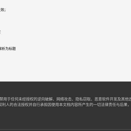
效；



析为标题

严禁用于任何未经授权的逆向破解、网络攻击、隐私窃取、恶意软件开发及其他
权利人的合法授权并自行承担因使用本文档内容所产生的一切法律责任与后果