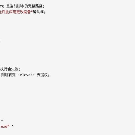
f0 是当前脚本的完整路径；

允许此应用更改设备
"
确认框；



执行会失败；

）则跳转到 :elevate 去提权；

 ^

.exe
"
 ^
