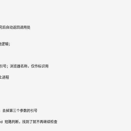
行完后自动返回调用处

逻辑；

3