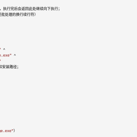
r 子程序，执行完后会返回此处继续向下执行；

是批处理的换行续行符）

"
 ^

e.exe
"
 ^

"
和安装路径；

ge.exe
"
）
