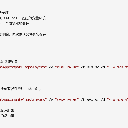
未安装

次 setlocal 创建的变量环境

行下一个浏览器的处理

被删除，再次确认文件真实存在

能读到该配置

n\AppCompatFlags\Layers
"
 /v 
"
%EXE_PATH%
"
 /t REG_SZ /d 
"
~ WIN7RTM
挂载兼容性垫片（Shim）；

n\AppCompatFlags\Layers
"
 /v 
"
%EXE_PATH%
"
 /t REG_SZ /d 
"
~ WIN7RTM
级注册表；

仍然白屏
