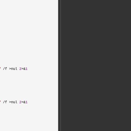
"
 /f >nul 
2
>&
1
"
 /f >nul 
2
>&
1