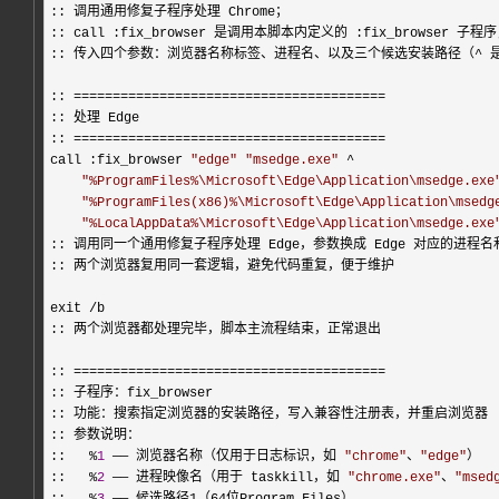
:: 调用通用修复子程序处理 Chrome；

:: call :fix_browser 是调用本脚本内定义的 :fix_browse
:: 传入四个参数：浏览器名称标签、进程名、以及三个候选安装路径（
^
 
:: 
========================================
:: 处理 Edge

:: 
========================================
call :fix_browser 
"
edge
"
"
msedge.exe
"
 ^

"
%ProgramFiles%\Microsoft\Edge\Application\msedge.exe
"
%ProgramFiles(x86)%\Microsoft\Edge\Application\msedg
"
%LocalAppData%\Microsoft\Edge\Application\msedge.exe
:: 调用同一个通用修复子程序处理 Edge，参数换成 Edge 对应的进程名
:: 两个浏览器复用同一套逻辑，避免代码重复，便于维护

exit 
/
b

:: 两个浏览器都处理完毕，脚本主流程结束，正常退出

:: 
========================================
:: 子程序：fix_browser

:: 功能：搜索指定浏览器的安装路径，写入兼容性注册表，并重启浏览器

:: 参数说明：

::   
%
1
 —— 浏览器名称（仅用于日志标识，如 
"
chrome
"
、
"
edge
"
）

::   
%
2
 —— 进程映像名（用于 taskkill，如 
"
chrome.exe
"
、
"
msed