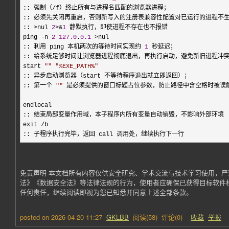
:: 强制（
/
f）终止所有与进程名匹配的浏览器进程；

:: 必须先关闭再重启，否则新写入的注册表兼容性配置对已运行的进程不生
:: 
>nul 
2
>&
1
 静默执行，即使进程不存在也不报错

ping 
-n 
2
127.0
.
0.1
 >
nul

:: 利用 ping 本机两次的等待时间实现约 
1
 秒延迟；

:: 给系统足够时间让浏览器进程彻底退出，再执行启动，避免新旧进程冲突
start 
""
"
%EXE_PATH%
"
:: 异步启动浏览器（start 不等待程序退出就立即返回）；

:: 第一个 
""
 是必须提供的窗口标题占位参数，防止路径中含空格时被误解
endlocal

:: 结束局部变量作用域，本子程序内所有变量自动销毁，不影响外部环境

exit 
/
b

:: 子程序执行完毕，返回 call 调用处，继续执行下一行
免责声明 本文档所有内容仅供安全研究、学术交流与技术学习使用，
法》《数据安全法》等法律法规的行为，使用者应确保已获得目标软件
任何责任，继续阅读即视为您已知悉并同意上述全部条款。
posted on
2026-04-20 11:27
GKLBB
阅读(
58
) 评论(
0
)
收藏
举报