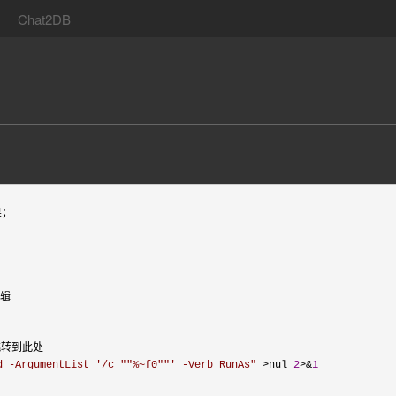
Chat2DB
；

辑

转到此处

d -ArgumentList '/c 
""
%~f0
""
' -Verb RunAs
"
 >nul 
2
>&
1