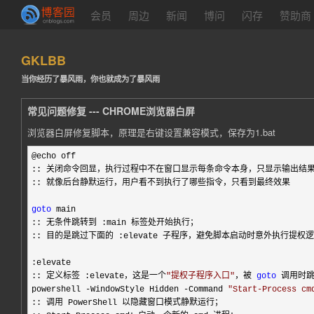
会员
周边
新闻
博问
闪存
赞助商
GKLBB
当你经历了暴风雨，你也就成为了暴风雨
常见问题修复 --- CHROME浏览器白屏
浏览器白屏修复脚本，原理是右键设置兼容模式，保存为1.bat
@echo off

:: 关闭命令回显，执行过程中不在窗口显示每条命令本身，只显示输出结果
:: 就像后台静默运行，用户看不到执行了哪些指令，只看到最终效果

goto
 main

:: 无条件跳转到 :main 标签处开始执行；

:: 目的是跳过下面的 :elevate 子程序，避免脚本启动时意外执行提权逻
:elevate

:: 定义标签 :elevate，这是一个
"
提权子程序入口
"
，被 
goto
 调用时跳
powershell 
-WindowStyle Hidden -Command 
"
Start-Process cm
:: 调用 PowerShell 以隐藏窗口模式静默运行；
