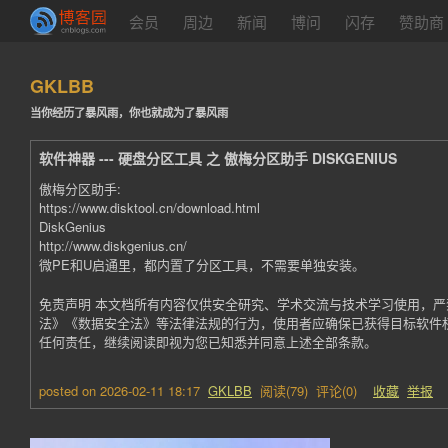
会员
周边
新闻
博问
闪存
赞助商
GKLBB
当你经历了暴风雨，你也就成为了暴风雨
软件神器 --- 硬盘分区工具 之 傲梅分区助手 DISKGENIUS
傲梅分区助手:
https://www.disktool.cn/download.html
DiskGenius
http://www.diskgenius.cn/
微PE和U启通里，都内置了分区工具，不需要单独安装。
免责声明 本文档所有内容仅供安全研究、学术交流与技术学习使用，
法》《数据安全法》等法律法规的行为，使用者应确保已获得目标软件
任何责任，继续阅读即视为您已知悉并同意上述全部条款。
posted on
2026-02-11 18:17
GKLBB
阅读(
79
) 评论(
0
)
收藏
举报