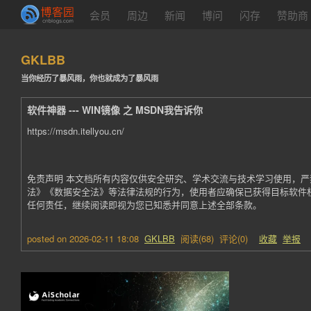
会员
周边
新闻
博问
闪存
赞助商
GKLBB
当你经历了暴风雨，你也就成为了暴风雨
软件神器 --- WIN镜像 之 MSDN我告诉你
https://msdn.itellyou.cn/
免责声明 本文档所有内容仅供安全研究、学术交流与技术学习使用，
法》《数据安全法》等法律法规的行为，使用者应确保已获得目标软件
任何责任，继续阅读即视为您已知悉并同意上述全部条款。
posted on
2026-02-11 18:08
GKLBB
阅读(
68
) 评论(
0
)
收藏
举报