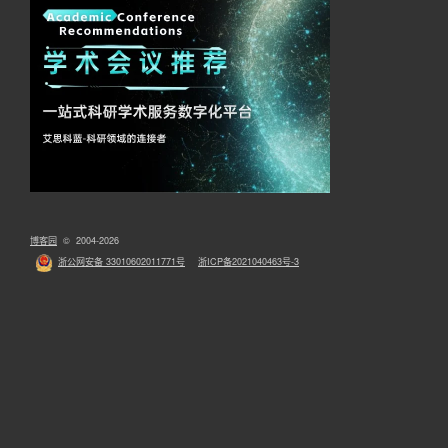
博客园
© 2004-2026
浙公网安备 33010602011771号
浙ICP备2021040463号-3