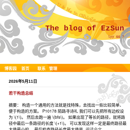
The blog of EzSun
lyy && ?
博客园
首页
联系
管理
2026年5月11日
若干构造总结
摘要： 构造一个通用的方法就是找特殊，去找出一些比较简单、
便于构造的方案。 P10178 陌路寻诗礼 我们可以先把所有边权设
为 \(1\)。 然后去跑一遍 \(bfs\)。 如果出现了等长的路径，就将路
径中最后一条路径的长度 \(+1\)。 可以发现这样一定是最终路径最
大值最小的。 最后检查路径长度最大值是
阅读全文