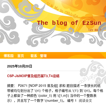
The blog of EzSun
lyy && ?
博客园
首页
联系
管理
2025年10月20日
CSP-J&NOIP普及组历届T3,T4总结
摘要： P2671 [NOIP 2015 普及组] 求和 题目描述 一条狭长的纸
带被均匀划分出了 \(n\) 个格子，格子编号从 \(1\) 到 \(n\)。每个格
子上都染了一种颜色 \(color_i\) 用 \([1,m]\) 当中的一个整数表
示），并且写了一个数字 \(number_i\)。 编号 1
阅读全文