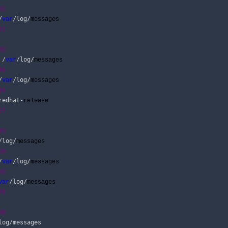
81
/
/log/
var
messages 

22
42
 /
/log/
var
messages 

46
/
/log/
var
messages 

16
redhat-
release 

57
43
/log/
messages 

50
/
/log/
var
messages 

63
/log/
var
messages 

78
98
log/messages