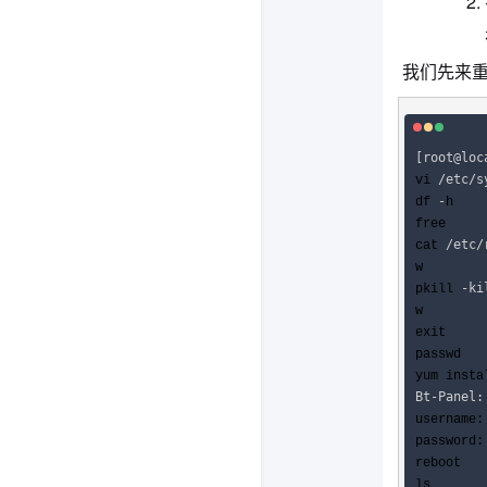
我们先来重
[root@loc
/etc/s
vi 
-
df 
h

free

/etc/
cat 
w

-ki
pkill 
w

exit

passwd

yum insta
Bt-Panel:
username:
password:
reboot

ls
