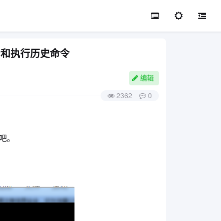
令：查看和执行历史命令
2362
0
吧。