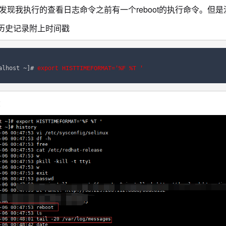
发现我执行的查看日志命令之前有一个reboot的执行命令。但
ory历史记录附上时间戳
alhost ~]# 
export HISTTIMEFORMAT='%F %T '
：