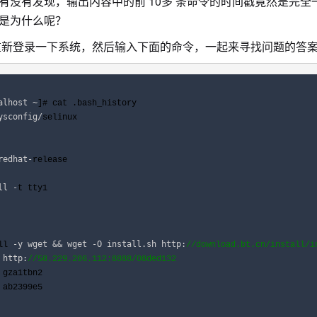
有没有发现，输出内容中的前 10多 条命令的时间戳竟然是完全一样的，都
是为什么呢？
新登录一下系统，然后输入下面的命令，一起来寻找问题的答
alhost ~
]# cat .bash_history

ysconfig/
selinux

redhat-
release 

ll -
t tty1

-y wget && wget -O install.sh http:
ll 
//
download.bt.cn/install/i
 http:
//
58.229.206.112:8888/08ded132
 gza1tbn2

 ab2399e5
