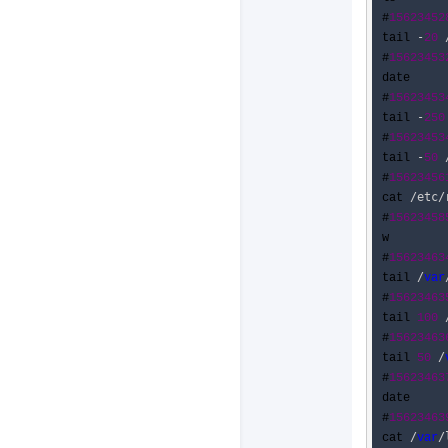
#
15623452
-
 
tail 
20
#
15623453
date

#
15623453
-
tail 
250
#
15623453
-
 
tail 
50
#
15623456
/etc/
cat 
#
15623458
w

#
15623463
/
tail 
var
#
15623463
 
tail 
100
#
15623463
 /
tail 
50
#
15623463
date

#
15623463
/
/
cat 
var