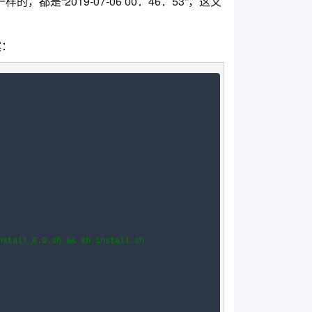
是“2019-07-06 00：46：53”，这又
案：
nstall_6.0.sh && sh install.sh