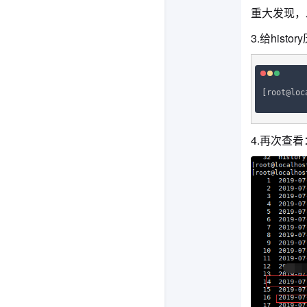
重大发现，
3.给hist
[root@loc
4.再次查看