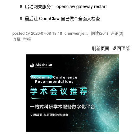
启动⽹关服务： openclaw gateway restart
最后让 OpenClaw ⾃⼰做个全⾯⼤检查
posted @
2026-07-08 18:18
chenwenjie灬
阅读(
264
) 评论(
0
)
收藏
举报
刷新页面
返回顶部