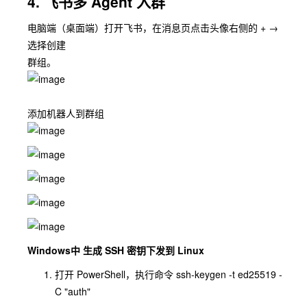
4. ⻜书多 Agent ⼊群
电脑端（桌⾯端）打开⻜书，在消息⻚点击头像右侧的 + →
选择创建
群组。
添加机器⼈到群组
Windows中 ⽣成 SSH 密钥下发到 Linux
打开 PowerShell，执⾏命令 ssh-keygen -t ed25519 -
C "auth"