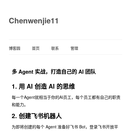
Chenwenjie11
博客园
首页
联系
管理
多 Agent 实战，打造⾃⼰的 AI 团队
1. ⽤ AI 创造 AI 的思维
每⼀个Agent就相当于你的AI员⼯，每个员⼯都有⾃⼰的职责
和能⼒。
2. 创建⻜书机器⼈
为即将创建的每个 Agent 准备好⻜书 Bot，登录⻜书开放平