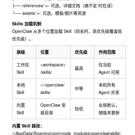
├── references/ ← 可选，详细⽂档（搞不定 时在读）
└── assets/ ← 可选，模板/图⽚等资源
Skills 加载机制
OpenClaw 从多个位置加载 Skill（同名时，⾼优先级覆盖低
优先级）。
层级
位置
优先级
作用范围
工作区
<workspace>
仅当前
最高
Skill
/skills/
Agent 可用
本地
~/.openclaw/
本机所有
中等
Skill
skills/
Agent 共享
内置
OpenClaw 安
全局默认，
较低
Skill
装目录
随版本更新
内置 Skill 路径：
~\AppData\Roaming\npm\node_modules\openclaw\skills\