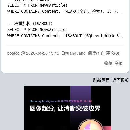
SELECT 
* 
WHERE 
CONTAINS
(Content
, 
'NEAR((全文, 检索), 3)'
)
; 
--
SELECT 
* 
WHERE 
CONTAINS
(Content
, 
'ISABOUT (SQL weight(0.8), 
posted @
2026-04-26 19:45
Biyuanguang
阅读(
14
) 评论(
0
)
收藏
举报
刷新页面
返回顶部