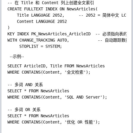
CREATE FULLTEXT 
INDEX 
ON NewsArticles
(

    Title 
LANGUAGE 
2052
,      
-- 2052 = 简体中文 LCID

    Content 
LANGUAGE 
KEY 
INDEX PK_NewsArticles_ArticleID  
WITH CHANGE_TRACKING AUTO
,            
-- 自动跟踪数据变
     STOPLIST 
= SYSTEM
;  
--示例--
SELECT ArticleID
, Title 
WHERE 
CONTAINS
(Content
, 
'全文检索'
)
;

SELECT 
* 
WHERE 
CONTAINS
(Content
, 
'SQL AND Server'
)
;

SELECT 
* 
WHERE 
CONTAINS
(Content
, 
'优化 OR 性能'
)
;