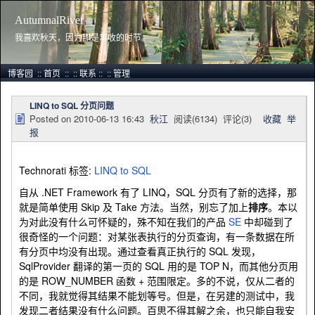
AutumnalRiver
我喜欢秋天，因为那是丰收的时节。
博客园
::
首页
::
::
联系
::
::
管理
LINQ to SQL 分页问题
Posted on
2010-06-13 16:43
秋江
阅读(
6134
) 评论(
3
)
收藏
举
报
Technorati 标签:
LINQ to SQL
自从 .NET Framework 有了 LINQ，SQL 分页有了新的选择，那
就是简单使用 Skip 及 Take 方法。当然，别忘了加上
排序
。本以
为对此没有什么可怀疑的，殊不知在我们的产品
SE
中却碰到了
很奇怪的一个问题：对某张表执行的分页查询，有一条数据在所
有分页中均没有出现。通过查看真正执行的 SQL 发现，
SqlProvider 翻译的第一页的 SQL 用的是 TOP N，而其他分页用
的是 ROW_NUMBER 函数 + 范围限定。多的不说，仅从二者的
不同，我就觉得其结果不能划等号。但是，在另建的测试中，我
发现二者结果没有什么问题。百思不得其解之余，也只能自我安